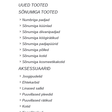
UUED TOOTED
SÕNUMIGA TOOTED
Numbriga padjad
Sõnumiga küünlad
Sõnumiga diivanipadjad
Sõnumiga köögirätikud
Sõnumiga padjapüürid
Sõnumiga põlled
Sõnumiga kotid
Sõnumiga kosmeetikakotid
AKSESSUAARID
Joogipudelid
Ehtekarbid
Linased sallid
Puuvillased pleedid
Puuvillased rätikud
Kotid