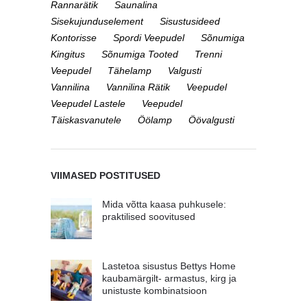
Rannarätik
Saunalina
Sisekujunduselement
Sisustusideed
Kontorisse
Spordi Veepudel
Sõnumiga
Kingitus
Sõnumiga Tooted
Trenni
Veepudel
Tähelamp
Valgusti
Vannilina
Vannilina Rätik
Veepudel
Veepudel Lastele
Veepudel
Täiskasvanutele
Öölamp
Öövalgusti
VIIMASED POSTITUSED
Mida võtta kaasa puhkusele:
praktilised soovitused
Lastetoa sisustus Bettys Home
kaubamärgilt- armastus, kirg ja
unistuste kombinatsioon