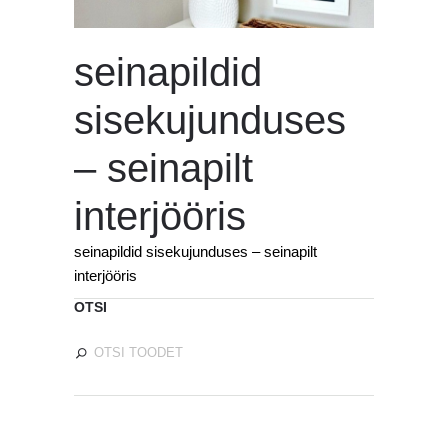
seinapildid
sisekujunduses
– seinapilt
interjööris
seinapildid sisekujunduses – seinapilt
interjööris
OTSI