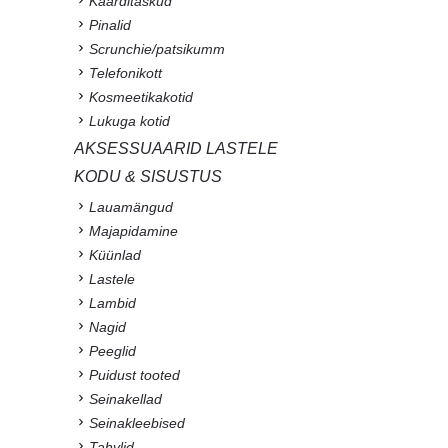
Kaarditaskud
Pinalid
Scrunchie/patsikumm
Telefonikott
Kosmeetikakotid
Lukuga kotid
AKSESSUAARID LASTELE
KODU & SISUSTUS
Lauamängud
Majapidamine
Küünlad
Lastele
Lambid
Nagid
Peeglid
Puidust tooted
Seinakellad
Seinakleebised
Tahvlid