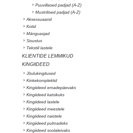
Puuvillased padjad (A-Z)
Mustrilised padjad (A-Z)
Aksessuaarid
Kotid
Mänguasjad
Sisustus
Tekstiil lastele
KLIENTIDE LEMMIKUD
KINGIIDEED
Jõulukingitused
Kinkekomplektid
Kingiideed emadepäevaks
Kingiideed katsikuks
Kingiideed lastele
Kingiideed meestele
Kingiideed naistele
Kingiideed pulmadeks
Kingiideed soolaleivaks