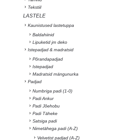
Tekstiil
LASTELE
Kaunistused lastetuppa
Baldahiinid
Lipuketid jm deko
Istepadjad & madratsid
Põrandapadjad
Istepadjad
Madratsid mängunurka
Padjad
Numbriga padi (1-0)
Padi Ankur
Padi Jõehobu
Padi Täheke
Satsiga padi
Nimetähega padi (A-Z)
Velvetist padjad (A-Z)