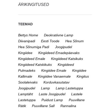
ÄRIKINGITUSED
TEEMAD
Bettys Home
Deokratiivne Lamp
Diivanipadi
Eesti Toode
Hea Sõnum
Hea Sõnumiga Padi
Joogipudel
Kingiidee
Kingiideed Emadepäevaks
Kingiideed Emale
Kingiideed Katsikuks
Kingiideed Katskikuks
Kingiideed
Pulmadeks
Kingiidee Emale
Kingiidee
Kallimale
Kingiidee Vanaemale
Kingitus
Soolaleivaks
Korduvkasutatav
Joogipudel
Lamp
Lamp Lastetuppa
Lamptäht
Laste Joogipudel
Lastele
Lastetuppa
Puidust Lamp
Puuvillane
Rätik
Puuvillane Sall
Rannalina