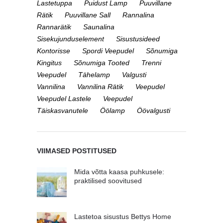
Lastetuppa
Puidust Lamp
Puuvillane
Rätik
Puuvillane Sall
Rannalina
Rannarätik
Saunalina
Sisekujunduselement
Sisustusideed
Kontorisse
Spordi Veepudel
Sõnumiga
Kingitus
Sõnumiga Tooted
Trenni
Veepudel
Tähelamp
Valgusti
Vannilina
Vannilina Rätik
Veepudel
Veepudel Lastele
Veepudel
Täiskasvanutele
Öölamp
Öövalgusti
VIIMASED POSTITUSED
Mida võtta kaasa puhkusele:
praktilised soovitused
Lastetoa sisustus Bettys Home