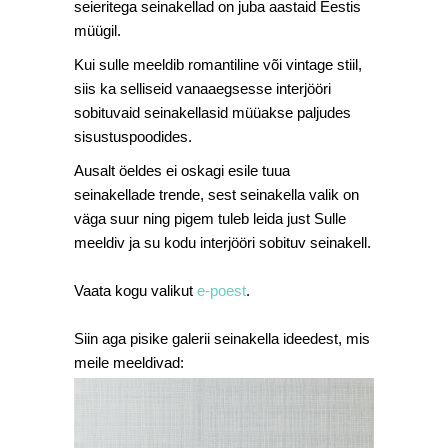
seieritega seinakellad on juba aastaid Eestis
müügil.
Kui sulle meeldib romantiline või vintage stiil,
siis ka selliseid vanaaegsesse interjööri
sobituvaid seinakellasid müüakse paljudes
sisustuspoodides.
Ausalt öeldes ei oskagi esile tuua
seinakellade trende, sest seinakella valik on
väga suur ning pigem tuleb leida just Sulle
meeldiv ja su kodu interjööri sobituv seinakell.
Vaata kogu valikut
e-poest
.
Siin aga pisike galerii seinakella ideedest, mis
meile meeldivad: