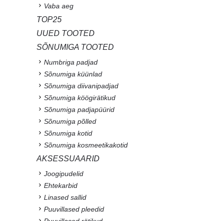
Vaba aeg
TOP25
UUED TOOTED
SÕNUMIGA TOOTED
Numbriga padjad
Sõnumiga küünlad
Sõnumiga diivanipadjad
Sõnumiga köögirätikud
Sõnumiga padjapüürid
Sõnumiga põlled
Sõnumiga kotid
Sõnumiga kosmeetikakotid
AKSESSUAARID
Joogipudelid
Ehtekarbid
Linased sallid
Puuvillased pleedid