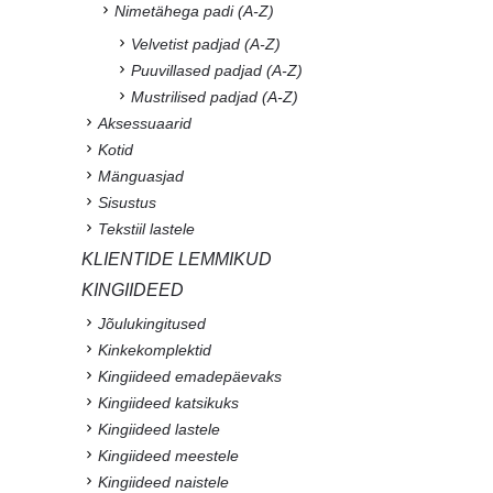
Nimetähega padi (A-Z)
Velvetist padjad (A-Z)
Puuvillased padjad (A-Z)
Mustrilised padjad (A-Z)
Aksessuaarid
Kotid
Mänguasjad
Sisustus
Tekstiil lastele
KLIENTIDE LEMMIKUD
KINGIIDEED
Jõulukingitused
Kinkekomplektid
Kingiideed emadepäevaks
Kingiideed katsikuks
Kingiideed lastele
Kingiideed meestele
Kingiideed naistele