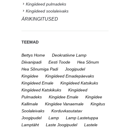
Kingiideed pulmadeks
Kingiideed soolaleivaks
ÄRIKINGITUSED
TEEMAD
Bettys Home
Deokratiivne Lamp
Diivanipadi
Eesti Toode
Hea Sõnum
Hea Sõnumiga Padi
Joogipudel
Kingiidee
Kingiideed Emadepäevaks
Kingiideed Emale
Kingiideed Katsikuks
Kingiideed Katskikuks
Kingiideed
Pulmadeks
Kingiidee Emale
Kingiidee
Kallimale
Kingiidee Vanaemale
Kingitus
Soolaleivaks
Korduvkasutatav
Joogipudel
Lamp
Lamp Lastetuppa
Lamptäht
Laste Joogipudel
Lastele