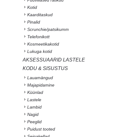
Puuvillased rätikud
Kotid
Kaarditaskud
Pinalid
Scrunchie/patsikumm
Telefonikott
Kosmeetikakotid
Lukuga kotid
AKSESSUAARID LASTELE
KODU & SISUSTUS
Lauamängud
Majapidamine
Küünlad
Lastele
Lambid
Nagid
Peeglid
Puidust tooted
Seinakellad