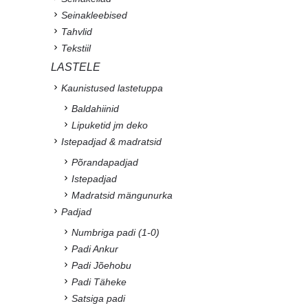
Seinakleebised
Tahvlid
Tekstiil
LASTELE
Kaunistused lastetuppa
Baldahiinid
Lipuketid jm deko
Istepadjad & madratsid
Põrandapadjad
Istepadjad
Madratsid mängunurka
Padjad
Numbriga padi (1-0)
Padi Ankur
Padi Jõehobu
Padi Täheke
Satsiga padi