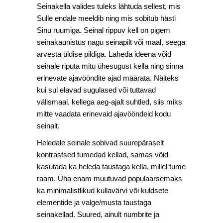
Seinakella valides tuleks lähtuda sellest, mis
Sulle endale meeldib ning mis sobitub hästi
Sinu ruumiga. Seinal rippuv kell on pigem
seinakaunistus nagu seinapilt või maal, seega
arvesta üldise pildiga. Laheda ideena võid
seinale riputa mitu ühesugust kella ning sinna
erinevate ajavööndite ajad määrata. Näiteks
kui sul elavad sugulased või tuttavad
välismaal, kellega aeg-ajalt suhtled, siis miks
mitte vaadata erinevaid ajavööndeid kodu
seinalt.
Heledale seinale sobivad suurepäraselt
kontrastsed tumedad kellad, samas võid
kasutada ka heleda taustaga kella, millel tume
raam. Üha enam muutuvad populaarsemaks
ka minimalistlikud kullavärvi või kuldsete
elementide ja valge/musta taustaga
seinakellad. Suured, ainult numbrite ja