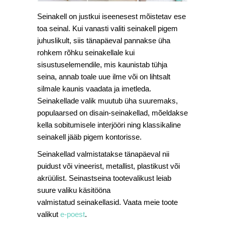
Seinakell on justkui iseenesest mõistetav ese
toa seinal. Kui vanasti valiti seinakell pigem
juhuslikult, siis tänapäeval pannakse üha
rohkem rõhku seinakellale kui
sisustuselemendile, mis kaunistab tühja
seina, annab toale uue ilme või on lihtsalt
silmale kaunis vaadata ja imetleda.
Seinakellade valik muutub üha suuremaks,
populaarsed on disain-seinakellad, mõeldakse
kella sobitumisele interjööri ning klassikaline
seinakell jääb pigem kontorisse.
Seinakellad valmistatakse tänapäeval nii
puidust või vineerist, metallist, plastikust või
akrüülist. Seinastseina tootevalikust leiab
suure valiku käsitööna
valmistatud seinakellasid. Vaata meie toote
valikut
e-poest
.