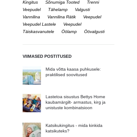
Kingitus
Sõnumiga Tooted
Trenni
Veepudel
Tähelamp
Valgusti
Vannilina
Vannilina Rätik
Veepudel
Veepudel Lastele
Veepudel
Täiskasvanutele
Öölamp
Öövalgusti
VIIMASED POSTITUSED
Mida võtta kaasa puhkusele:
praktilised soovitused
Lastetoa sisustus Bettys Home
kaubamärgilt- armastus, kirg ja
unistuste kombinatsioon
Katsikukingitus - mida kinkida
katsikuteks?