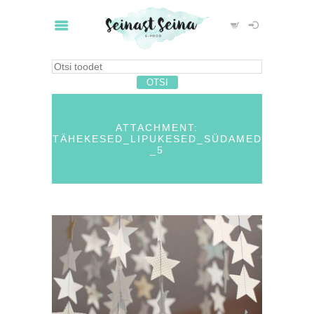
ATTACHMENT:
TÄHEKESED_LIPUKESED_SÜDAMED
_5