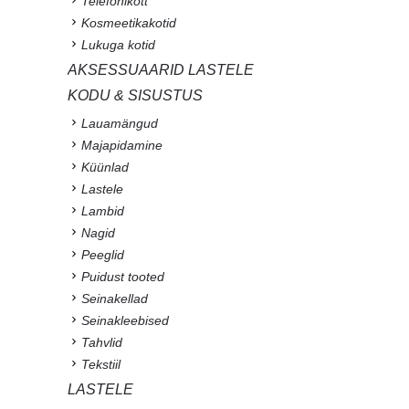
Telefonikott
Kosmeetikakotid
Lukuga kotid
AKSESSUAARID LASTELE
KODU & SISUSTUS
Lauamängud
Majapidamine
Küünlad
Lastele
Lambid
Nagid
Peeglid
Puidust tooted
Seinakellad
Seinakleebised
Tahvlid
Tekstiil
LASTELE