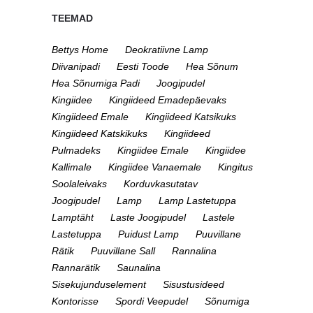
TEEMAD
Bettys Home
Deokratiivne Lamp
Diivanipadi
Eesti Toode
Hea Sõnum
Hea Sõnumiga Padi
Joogipudel
Kingiidee
Kingiideed Emadepäevaks
Kingiideed Emale
Kingiideed Katsikuks
Kingiideed Katskikuks
Kingiideed
Pulmadeks
Kingiidee Emale
Kingiidee
Kallimale
Kingiidee Vanaemale
Kingitus
Soolaleivaks
Korduvkasutatav
Joogipudel
Lamp
Lamp Lastetuppa
Lamptäht
Laste Joogipudel
Lastele
Lastetuppa
Puidust Lamp
Puuvillane
Rätik
Puuvillane Sall
Rannalina
Rannarätik
Saunalina
Sisekujunduselement
Sisustusideed
Kontorisse
Spordi Veepudel
Sõnumiga