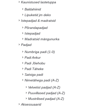
Kaunistused lastetuppa
Baldahiinid
Lipuketid jm deko
Istepadjad & madratsid
Põrandapadjad
Istepadjad
Madratsid mängunurka
Padjad
Numbriga padi (1-0)
Padi Ankur
Padi Jõehobu
Padi Täheke
Satsiga padi
Nimetähega padi (A-Z)
Velvetist padjad (A-Z)
Puuvillased padjad (A-Z)
Mustrilised padjad (A-Z)
Aksessuaarid