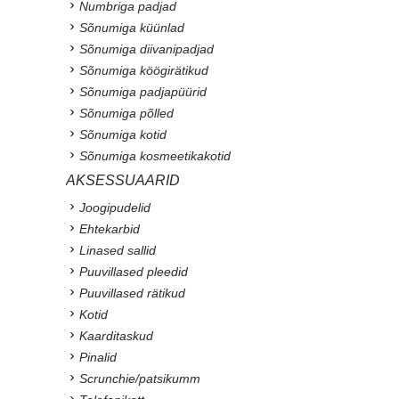
Numbriga padjad
Sõnumiga küünlad
Sõnumiga diivanipadjad
Sõnumiga köögirätikud
Sõnumiga padjapüürid
Sõnumiga põlled
Sõnumiga kotid
Sõnumiga kosmeetikakotid
AKSESSUAARID
Joogipudelid
Ehtekarbid
Linased sallid
Puuvillased pleedid
Puuvillased rätikud
Kotid
Kaarditaskud
Pinalid
Scrunchie/patsikumm