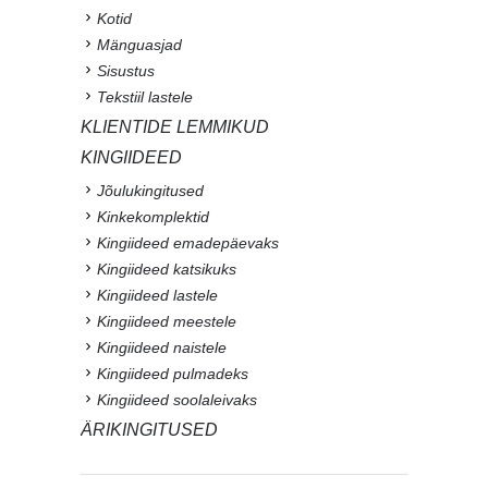
Kotid
Mänguasjad
Sisustus
Tekstiil lastele
KLIENTIDE LEMMIKUD
KINGIIDEED
Jõulukingitused
Kinkekomplektid
Kingiideed emadepäevaks
Kingiideed katsikuks
Kingiideed lastele
Kingiideed meestele
Kingiideed naistele
Kingiideed pulmadeks
Kingiideed soolaleivaks
ÄRIKINGITUSED