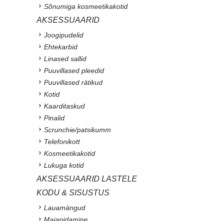
Sõnumiga kosmeetikakotid
AKSESSUAARID
Joogipudelid
Ehtekarbid
Linased sallid
Puuvillased pleedid
Puuvillased rätikud
Kotid
Kaarditaskud
Pinalid
Scrunchie/patsikumm
Telefonikott
Kosmeetikakotid
Lukuga kotid
AKSESSUAARID LASTELE
KODU & SISUSTUS
Lauamängud
Majapidamine