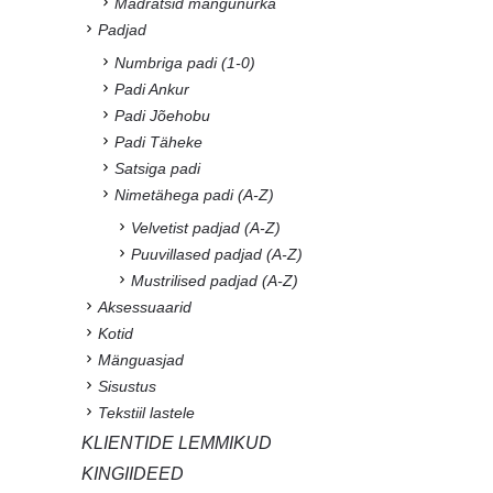
Madratsid mängunurka
Padjad
Numbriga padi (1-0)
Padi Ankur
Padi Jõehobu
Padi Täheke
Satsiga padi
Nimetähega padi (A-Z)
Velvetist padjad (A-Z)
Puuvillased padjad (A-Z)
Mustrilised padjad (A-Z)
Aksessuaarid
Kotid
Mänguasjad
Sisustus
Tekstiil lastele
KLIENTIDE LEMMIKUD
KINGIIDEED