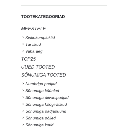
TOOTEKATEGOORIAD
MEESTELE
Kinkekomplektid
Tarvikud
Vaba aeg
TOP25
UUED TOOTED
SÕNUMIGA TOOTED
Numbriga padjad
Sõnumiga küünlad
Sõnumiga diivanipadjad
Sõnumiga köögirätikud
Sõnumiga padjapüürid
Sõnumiga põlled
Sõnumiga kotid