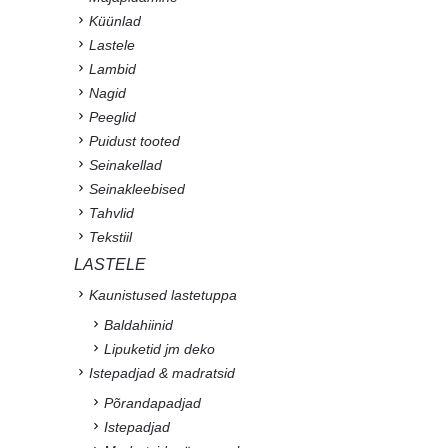
Küünlad
Lastele
Lambid
Nagid
Peeglid
Puidust tooted
Seinakellad
Seinakleebised
Tahvlid
Tekstiil
LASTELE
Kaunistused lastetuppa
Baldahiinid
Lipuketid jm deko
Istepadjad & madratsid
Põrandapadjad
Istepadjad