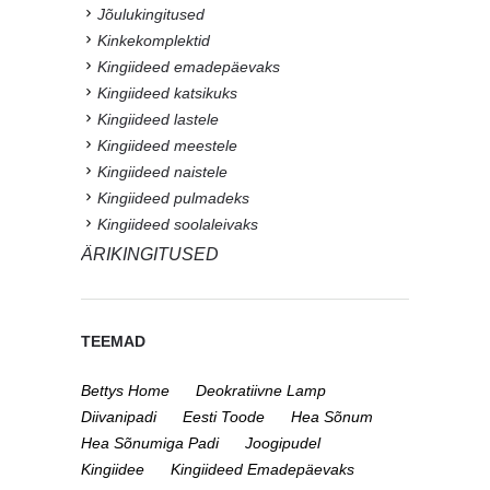
Jõulukingitused
Kinkekomplektid
Kingiideed emadepäevaks
Kingiideed katsikuks
Kingiideed lastele
Kingiideed meestele
Kingiideed naistele
Kingiideed pulmadeks
Kingiideed soolaleivaks
ÄRIKINGITUSED
TEEMAD
Bettys Home
Deokratiivne Lamp
Diivanipadi
Eesti Toode
Hea Sõnum
Hea Sõnumiga Padi
Joogipudel
Kingiidee
Kingiideed Emadepäevaks