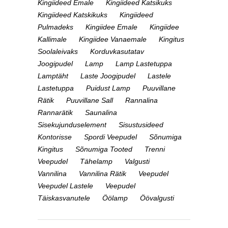
Kingiideed Emale
Kingiideed Katsikuks
Kingiideed Katskikuks
Kingiideed
Pulmadeks
Kingiidee Emale
Kingiidee
Kallimale
Kingiidee Vanaemale
Kingitus
Soolaleivaks
Korduvkasutatav
Joogipudel
Lamp
Lamp Lastetuppa
Lamptäht
Laste Joogipudel
Lastele
Lastetuppa
Puidust Lamp
Puuvillane
Rätik
Puuvillane Sall
Rannalina
Rannarätik
Saunalina
Sisekujunduselement
Sisustusideed
Kontorisse
Spordi Veepudel
Sõnumiga
Kingitus
Sõnumiga Tooted
Trenni
Veepudel
Tähelamp
Valgusti
Vannilina
Vannilina Rätik
Veepudel
Veepudel Lastele
Veepudel
Täiskasvanutele
Öölamp
Öövalgusti