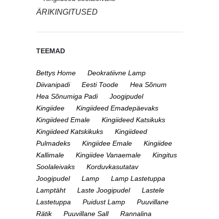
ÄRIKINGITUSED
TEEMAD
Bettys Home
Deokratiivne Lamp
Diivanipadi
Eesti Toode
Hea Sõnum
Hea Sõnumiga Padi
Joogipudel
Kingiidee
Kingiideed Emadepäevaks
Kingiideed Emale
Kingiideed Katsikuks
Kingiideed Katskikuks
Kingiideed
Pulmadeks
Kingiidee Emale
Kingiidee
Kallimale
Kingiidee Vanaemale
Kingitus
Soolaleivaks
Korduvkasutatav
Joogipudel
Lamp
Lamp Lastetuppa
Lamptäht
Laste Joogipudel
Lastele
Lastetuppa
Puidust Lamp
Puuvillane
Rätik
Puuvillane Sall
Rannalina