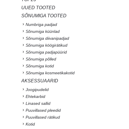
UUED TOOTED
SÕNUMIGA TOOTED
Numbriga padjad
Sõnumiga küünlad
Sõnumiga diivanipadjad
Sõnumiga köögirätikud
Sõnumiga padjapüürid
Sõnumiga põlled
Sõnumiga kotid
Sõnumiga kosmeetikakotid
AKSESSUAARID
Joogipudelid
Ehtekarbid
Linased sallid
Puuvillased pleedid
Puuvillased rätikud
Kotid