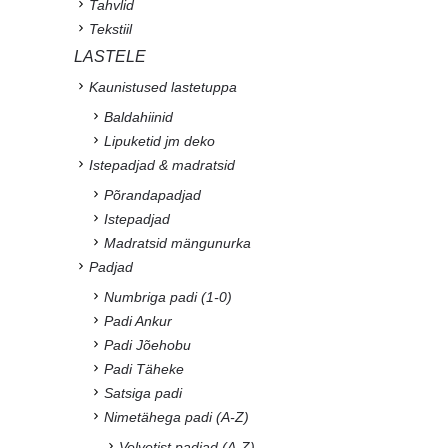
Tahvlid
Tekstiil
LASTELE
Kaunistused lastetuppa
Baldahiinid
Lipuketid jm deko
Istepadjad & madratsid
Põrandapadjad
Istepadjad
Madratsid mängunurka
Padjad
Numbriga padi (1-0)
Padi Ankur
Padi Jõehobu
Padi Täheke
Satsiga padi
Nimetähega padi (A-Z)
Velvetist padjad (A-Z)