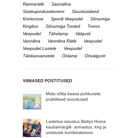
Rannarätik
Saunalina
Sisekujunduselement
Sisustusideed
Kontorisse
Spordi Veepudel
Sõnumiga
Kingitus
Sõnumiga Tooted
Trenni
Veepudel
Tähelamp
Valgusti
Vannilina
Vannilina Rätik
Veepudel
Veepudel Lastele
Veepudel
Täiskasvanutele
Öölamp
Öövalgusti
VIIMASED POSTITUSED
Mida võtta kaasa puhkusele:
praktilised soovitused
Lastetoa sisustus Bettys Home
kaubamärgilt- armastus, kirg ja
unistuste kombinatsioon