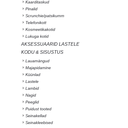
Kaarditaskud
Pinalid
Scrunchie/patsikumm
Telefonikott
Kosmeetikakotid
Lukuga kotid
AKSESSUAARID LASTELE
KODU & SISUSTUS
Lauamängud
Majapidamine
Küünlad
Lastele
Lambid
Nagid
Peeglid
Puidust tooted
Seinakellad
Seinakleebised