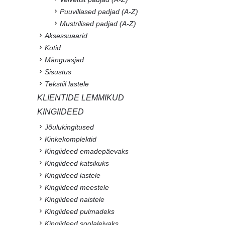
Puuvillased padjad (A-Z)
Mustrilised padjad (A-Z)
Aksessuaarid
Kotid
Mänguasjad
Sisustus
Tekstiil lastele
KLIENTIDE LEMMIKUD
KINGIIDEED
Jõulukingitused
Kinkekomplektid
Kingiideed emadepäevaks
Kingiideed katsikuks
Kingiideed lastele
Kingiideed meestele
Kingiideed naistele
Kingiideed pulmadeks
Kingiideed soolaleivaks