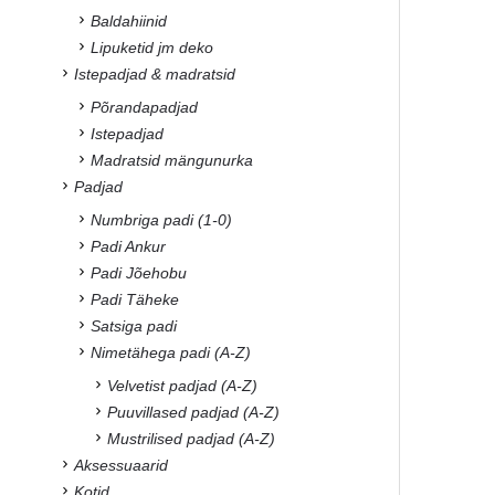
Baldahiinid
Lipuketid jm deko
Istepadjad & madratsid
Põrandapadjad
Istepadjad
Madratsid mängunurka
Padjad
Numbriga padi (1-0)
Padi Ankur
Padi Jõehobu
Padi Täheke
Satsiga padi
Nimetähega padi (A-Z)
Velvetist padjad (A-Z)
Puuvillased padjad (A-Z)
Mustrilised padjad (A-Z)
Aksessuaarid
Kotid