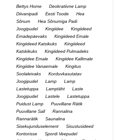
Bettys Home
Deokratiivne Lamp
Diivanipadi
Eesti Toode
Hea
Sõnum
Hea Sõnumiga Padi
Joogipudel
Kingiidee
Kingiideed
Emadepäevaks
Kingiideed Emale
Kingiideed Katsikuks
Kingiideed
Katskikuks
Kingiideed Pulmadeks
Kingiidee Emale
Kingiidee Kallimale
Kingiidee Vanaemale
Kingitus
Soolaleivaks
Korduvkasutatav
Joogipudel
Lamp
Lamp
Lastetuppa
Lamptäht
Laste
Joogipudel
Lastele
Lastetuppa
Puidust Lamp
Puuvillane Rätik
Puuvillane Sall
Rannalina
Rannarätik
Saunalina
Sisekujunduselement
Sisustusideed
Kontorisse
Spordi Veepudel