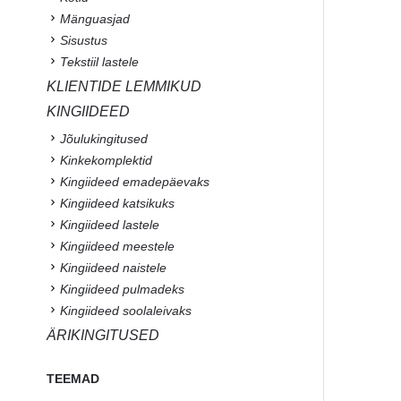
Mänguasjad
Sisustus
Tekstiil lastele
KLIENTIDE LEMMIKUD
KINGIIDEED
Jõulukingitused
Kinkekomplektid
Kingiideed emadepäevaks
Kingiideed katsikuks
Kingiideed lastele
Kingiideed meestele
Kingiideed naistele
Kingiideed pulmadeks
Kingiideed soolaleivaks
ÄRIKINGITUSED
TEEMAD