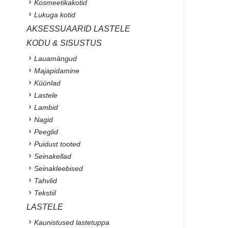
Kosmeetikakotid
Lukuga kotid
AKSESSUAARID LASTELE
KODU & SISUSTUS
Lauamängud
Majapidamine
Küünlad
Lastele
Lambid
Nagid
Peeglid
Puidust tooted
Seinakellad
Seinakleebised
Tahvlid
Tekstiil
LASTELE
Kaunistused lastetuppa