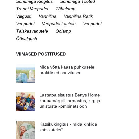
Sõnumiga Kingitus
Sõnumiga Tooted
Trenni Veepudel
Tähelamp
Valgusti
Vannilina
Vannilina Rätik
Veepudel
Veepudel Lastele
Veepudel
Täiskasvanutele
Öölamp
Öövalgusti
VIIMASED POSTITUSED
Mida võtta kaasa puhkusele:
praktilised soovitused
Lastetoa sisustus Bettys Home
kaubamärgilt- armastus, kirg ja
unistuste kombinatsioon
Katsikukingitus - mida kinkida
katsikuteks?