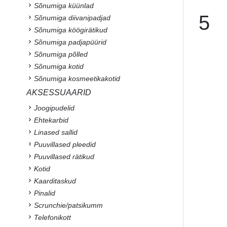
Sõnumiga küünlad
5
Sõnumiga diivanipadjad
Sõnumiga köögirätikud
Sõnumiga padjapüürid
Sõnumiga põlled
Sõnumiga kotid
Sõnumiga kosmeetikakotid
AKSESSUAARID
Joogipudelid
Ehtekarbid
Linased sallid
Puuvillased pleedid
Puuvillased rätikud
Kotid
Kaarditaskud
Pinalid
Scrunchie/patsikumm
Telefonikott