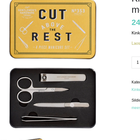
m
24
Kin
Lao
Kin
man
mee
kog
Kate
Kink
Sildi
mees