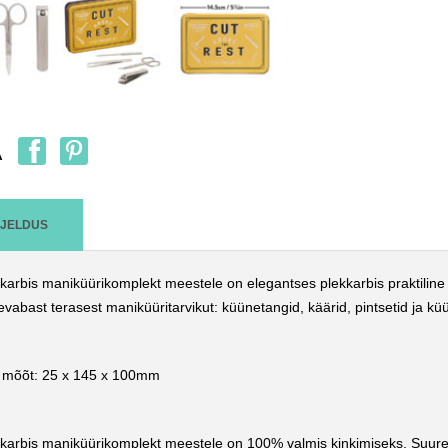
A
RJELDUS
karbis maniküürikomplekt meestele on elegantses plekkarbis praktiline 
evabast terasest maniküüritarvikut: küünetangid, käärid, pintsetid ja küün
 mõõt: 25 x 145 x 100mm
karbis maniküürikomplekt meestele on 100% valmis kinkimiseks. Suurep