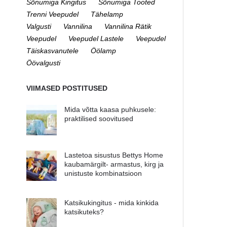
Sõnumiga Kingitus
Sõnumiga Tooted
Trenni Veepudel
Tähelamp
Valgusti
Vannilina
Vannilina Rätik
Veepudel
Veepudel Lastele
Veepudel
Täiskasvanutele
Öölamp
Öövalgusti
VIIMASED POSTITUSED
Mida võtta kaasa puhkusele:
praktilised soovitused
Lastetoa sisustus Bettys Home
kaubamärgilt- armastus, kirg ja
unistuste kombinatsioon
Katsikukingitus - mida kinkida
katsikuteks?