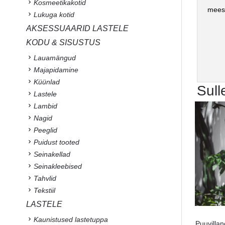
Kosmeetikakotid
meest
Lukuga kotid
AKSESSUAARID LASTELE
KODU & SISUSTUS
Lauamängud
Majapidamine
Küünlad
Sull
Lastele
Lambid
Nagid
Peeglid
Puidust tooted
Seinakellad
Seinakleebised
Tahvlid
Tekstiil
LASTELE
Kaunistused lastetuppa
Puuvilla