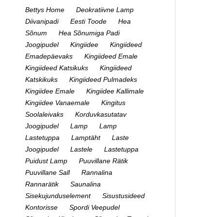
Bettys Home
Deokratiivne Lamp
Diivanipadi
Eesti Toode
Hea
Sõnum
Hea Sõnumiga Padi
Joogipudel
Kingiidee
Kingiideed
Emadepäevaks
Kingiideed Emale
Kingiideed Katsikuks
Kingiideed
Katskikuks
Kingiideed Pulmadeks
Kingiidee Emale
Kingiidee Kallimale
Kingiidee Vanaemale
Kingitus
Soolaleivaks
Korduvkasutatav
Joogipudel
Lamp
Lamp
Lastetuppa
Lamptäht
Laste
Joogipudel
Lastele
Lastetuppa
Puidust Lamp
Puuvillane Rätik
Puuvillane Sall
Rannalina
Rannarätik
Saunalina
Sisekujunduselement
Sisustusideed
Kontorisse
Spordi Veepudel