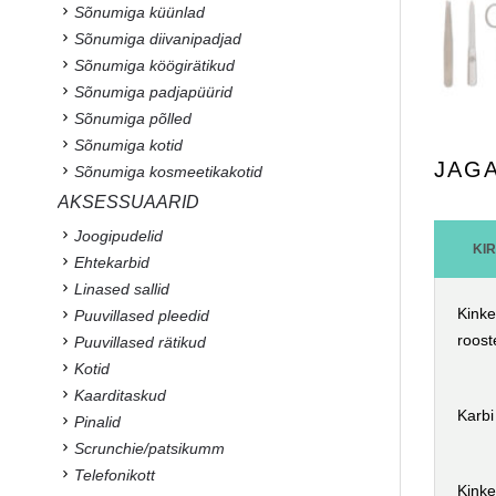
Sõnumiga küünlad
Sõnumiga diivanipadjad
Sõnumiga köögirätikud
Sõnumiga padjapüürid
Sõnumiga põlled
Sõnumiga kotid
JAG
Sõnumiga kosmeetikakotid
AKSESSUAARID
Joogipudelid
KI
Ehtekarbid
Linased sallid
Kinke
Puuvillased pleedid
roost
Puuvillased rätikud
Kotid
Kaarditaskud
Karbi
Pinalid
Scrunchie/patsikumm
Telefonikott
Kinke