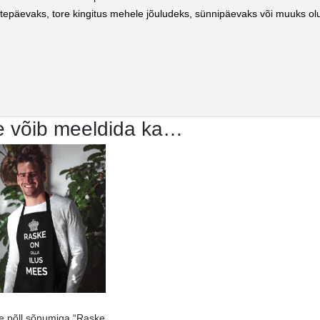
epäevaks, tore kingitus mehele jõuludeks, sünnipäevaks või muuks olu
e võib meeldida ka…
ne põll sõnumiga “Raske