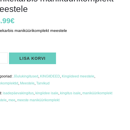
eestele
.99
€
kekarbis maniküürikomplekt meestele
s
kekarbis
LISA KORVI
iküürikomplekt
stele
us
gooriad:
Jõulukingitused
,
KINGIIDEED
,
Kingiideed meestele
,
ekomplektid
,
Meestele
,
Tarvikud
d:
isadepäevakingitus
,
kingiidee isale
,
kingitus isale
,
maniküürikomplekt
tele
,
mee
,
meeste maniküürikomplekt