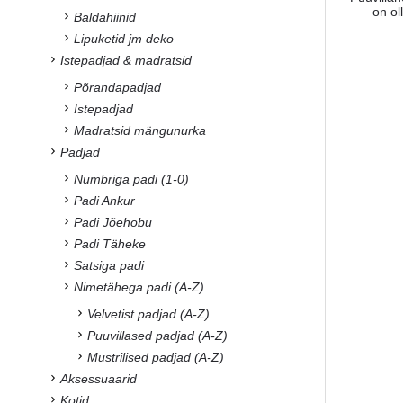
on o
Baldahiinid
Lipuketid jm deko
Istepadjad & madratsid
Põrandapadjad
Istepadjad
Madratsid mängunurka
Padjad
Numbriga padi (1-0)
Padi Ankur
Padi Jõehobu
Padi Täheke
Satsiga padi
Nimetähega padi (A-Z)
Velvetist padjad (A-Z)
Puuvillased padjad (A-Z)
Mustrilised padjad (A-Z)
Aksessuaarid
Kotid