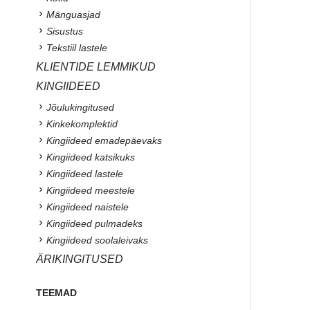
Mänguasjad
Sisustus
Tekstiil lastele
KLIENTIDE LEMMIKUD
KINGIIDEED
Jõulukingitused
Kinkekomplektid
Kingiideed emadepäevaks
Kingiideed katsikuks
Kingiideed lastele
Kingiideed meestele
Kingiideed naistele
Kingiideed pulmadeks
Kingiideed soolaleivaks
ÄRIKINGITUSED
TEEMAD