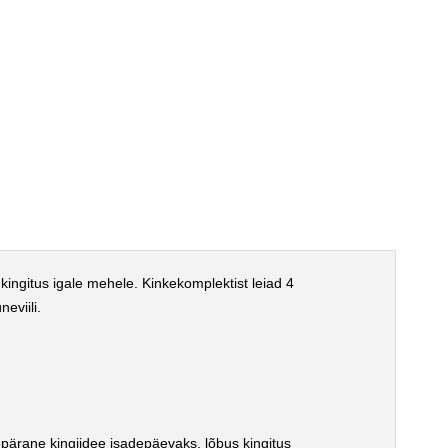
kingitus igale mehele. Kinkekomplektist leiad 4
eviili.
ärane kingiidee isadepäevaks, lõbus kingitus