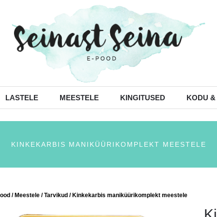
LASTELE
MEESTELE
KINGITUSED
KODU &
KINKEKARBIS MANIKÜÜRIKOMPLEKT MEESTELE
ood
/
Meestele
/
Tarvikud
/ Kinkekarbis maniküürikomplekt meestele
K