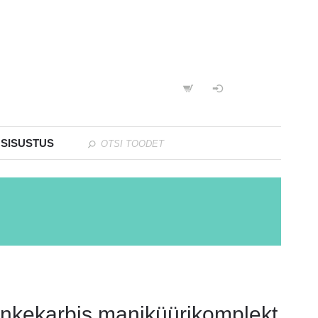
 SISUSTUS
inkekarbis maniküürikomplekt