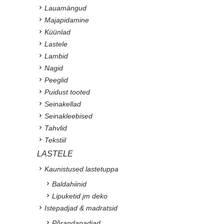
Lauamängud
Majapidamine
Küünlad
Lastele
Lambid
Nagid
Peeglid
Puidust tooted
Seinakellad
Seinakleebised
Tahvlid
Tekstiil
LASTELE
Kaunistused lastetuppa
Baldahiinid
Lipuketid jm deko
Istepadjad & madratsid
Põrandapadjad