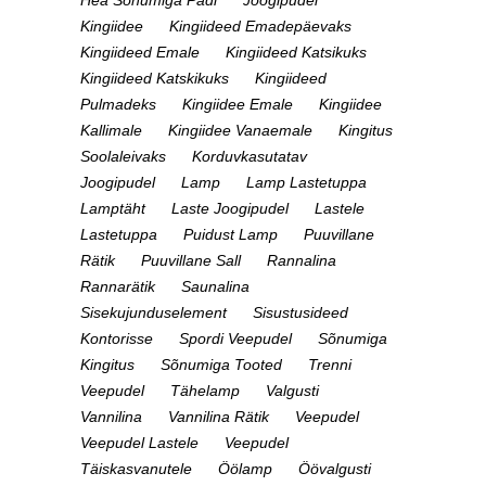
Kingiidee
Kingiideed Emadepäevaks
Kingiideed Emale
Kingiideed Katsikuks
Kingiideed Katskikuks
Kingiideed
Pulmadeks
Kingiidee Emale
Kingiidee
Kallimale
Kingiidee Vanaemale
Kingitus
Soolaleivaks
Korduvkasutatav
Joogipudel
Lamp
Lamp Lastetuppa
Lamptäht
Laste Joogipudel
Lastele
Lastetuppa
Puidust Lamp
Puuvillane
Rätik
Puuvillane Sall
Rannalina
Rannarätik
Saunalina
Sisekujunduselement
Sisustusideed
Kontorisse
Spordi Veepudel
Sõnumiga
Kingitus
Sõnumiga Tooted
Trenni
Veepudel
Tähelamp
Valgusti
Vannilina
Vannilina Rätik
Veepudel
Veepudel Lastele
Veepudel
Täiskasvanutele
Öölamp
Öövalgusti