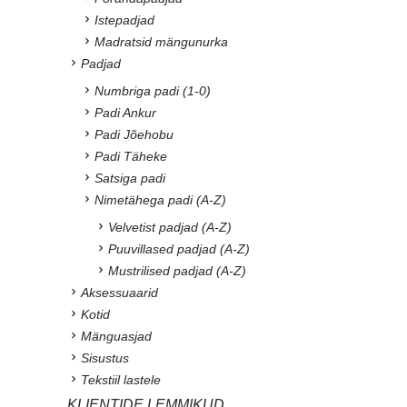
Istepadjad
Madratsid mängunurka
Padjad
Numbriga padi (1-0)
Padi Ankur
Padi Jõehobu
Padi Täheke
Satsiga padi
Nimetähega padi (A-Z)
Velvetist padjad (A-Z)
Puuvillased padjad (A-Z)
Mustrilised padjad (A-Z)
Aksessuaarid
Kotid
Mänguasjad
Sisustus
Tekstiil lastele
KLIENTIDE LEMMIKUD