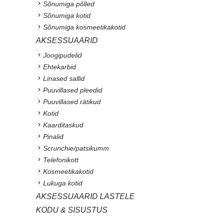
Sõnumiga põlled
Sõnumiga kotid
Sõnumiga kosmeetikakotid
AKSESSUAARID
Joogipudelid
Ehtekarbid
Linased sallid
Puuvillased pleedid
Puuvillased rätikud
Kotid
Kaarditaskud
Pinalid
Scrunchie/patsikumm
Telefonikott
Kosmeetikakotid
Lukuga kotid
AKSESSUAARID LASTELE
KODU & SISUSTUS