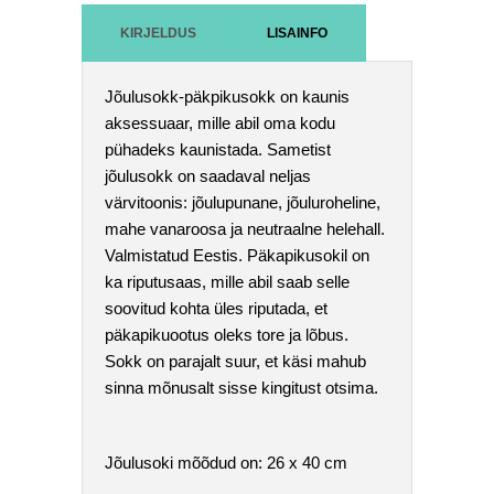
KIRJELDUS
LISAINFO
Jõulusokk-päkpikusokk on kaunis
aksessuaar, mille abil oma kodu
pühadeks kaunistada. Sametist
jõulusokk on saadaval neljas
värvitoonis: jõulupunane, jõuluroheline,
mahe vanaroosa ja neutraalne helehall.
Valmistatud Eestis. Päkapikusokil on
ka riputusaas, mille abil saab selle
soovitud kohta üles riputada, et
päkapikuootus oleks tore ja lõbus.
Sokk on parajalt suur, et käsi mahub
sinna mõnusalt sisse kingitust otsima.
Jõulusoki mõõdud on: 26 x 40 cm