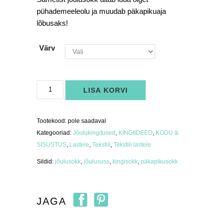
pühademeeleolu ja muudab päkapikuaja
lõbusaks!
Värv
Jõulusokk
LISA KORVI
-
päkapikusokk
kogus
Tootekood:
pole saadaval
Kategooriad:
Jõulukingitused
,
KINGIIDEED
,
KODU &
SISUSTUS
,
Lastele
,
Tekstiil
,
Tekstiil lastele
Sildid:
jõulusokk
,
jõulususs
,
kingisokk
,
päkapikusokk
JAGA