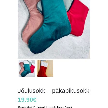
Jõulusokk – päkapikusokk
19.90
€
Sametist jõulusokk aitab luua õiget