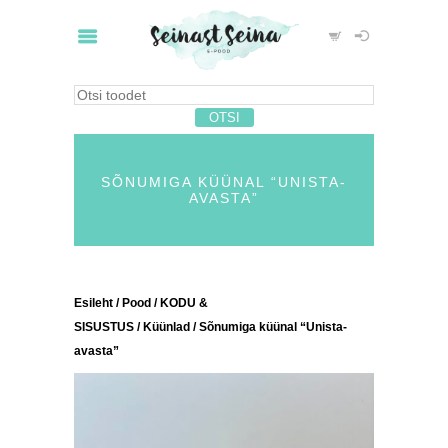
SÕNUMIGA KÜÜNAL “UNISTA-
AVASTA”
Esileht
/
Pood
/
KODU &
SISUSTUS
/
Küünlad
/ Sõnumiga küünal “Unista-
avasta”