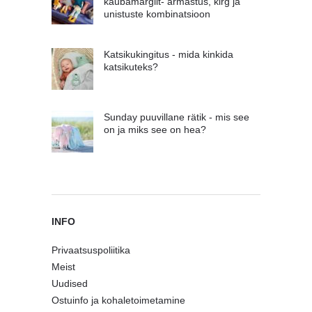
kaubamärgilt- armastus, kirg ja
unistuste kombinatsioon
Katsikukingitus - mida kinkida
katsikuteks?
Sunday puuvillane rätik - mis see
on ja miks see on hea?
INFO
Privaatsuspoliitika
Meist
Uudised
Ostuinfo ja kohaletoimetamine