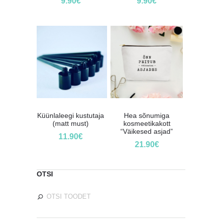
9.90
€
9.90
€
Küünlaleegi kustutaja
Hea sõnumiga
(matt must)
kosmeetikakott
“Väikesed asjad”
11.90
€
21.90
€
OTSI