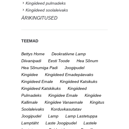
Kingiideed pulmadeks
Kingiideed soolaleivaks
ÄRIKINGITUSED
TEEMAD
Bettys Home
Deokratiivne Lamp
Diivanipadi
Eesti Toode
Hea Sõnum
Hea Sõnumiga Padi
Joogipudel
Kingiidee
Kingiideed Emadepäevaks
Kingiideed Emale
Kingiideed Katsikuks
Kingiideed Katskikuks
Kingiideed
Pulmadeks
Kingiidee Emale
Kingiidee
Kallimale
Kingiidee Vanaemale
Kingitus
Soolaleivaks
Korduvkasutatav
Joogipudel
Lamp
Lamp Lastetuppa
Lamptäht
Laste Joogipudel
Lastele