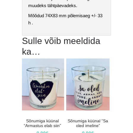
muudeks tähtpäevadeks.
Mõõdud 74X83 mm põlemisaeg +/- 33
h .
Sulle võib meeldida
ka…
Sõnumiga küünal
Sõnumiga küünal “Sa
“Armastus elab siin”
oled imeline”