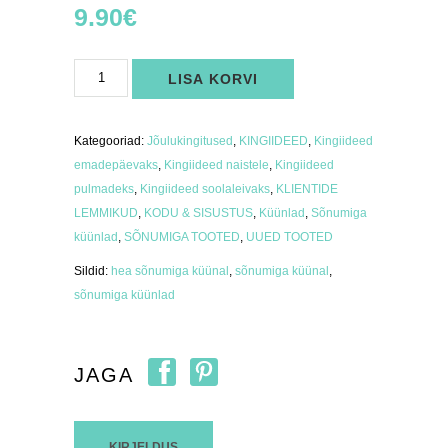
9.90
€
Sõnumiga
LISA KORVI
küünal
"Unista-
avasta"
kogus
Kategooriad:
Jõulukingitused
,
KINGIIDEED
,
Kingiideed
emadepäevaks
,
Kingiideed naistele
,
Kingiideed
pulmadeks
,
Kingiideed soolaleivaks
,
KLIENTIDE
LEMMIKUD
,
KODU & SISUSTUS
,
Küünlad
,
Sõnumiga
küünlad
,
SÕNUMIGA TOOTED
,
UUED TOOTED
Sildid:
hea sõnumiga küünal
,
sõnumiga küünal
,
sõnumiga küünlad
JAGA
KIRJELDUS