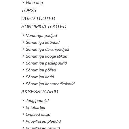
Vaba aeg
TOP25
UUED TOOTED
SÕNUMIGA TOOTED
Numbriga padjad
Sõnumiga küünlad
Sõnumiga diivanipadjad
Sõnumiga köögirätikud
Sõnumiga padjapüürid
Sõnumiga põlled
Sõnumiga kotid
Sõnumiga kosmeetikakotid
AKSESSUAARID
Joogipudelid
Ehtekarbid
Linased sallid
Puuvillased pleedid
Puuvillased rätikud