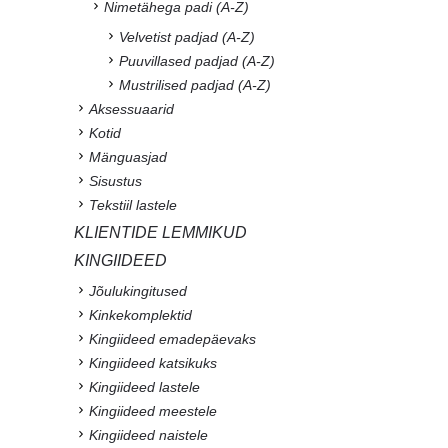
Nimetähega padi (A-Z)
Velvetist padjad (A-Z)
Puuvillased padjad (A-Z)
Mustrilised padjad (A-Z)
Aksessuaarid
Kotid
Mänguasjad
Sisustus
Tekstiil lastele
KLIENTIDE LEMMIKUD
KINGIIDEED
Jõulukingitused
Kinkekomplektid
Kingiideed emadepäevaks
Kingiideed katsikuks
Kingiideed lastele
Kingiideed meestele
Kingiideed naistele