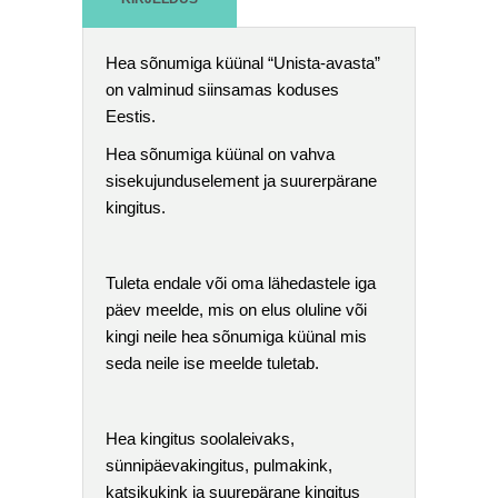
Hea sõnumiga küünal “Unista-avasta”
on valminud siinsamas koduses
Eestis.
Hea sõnumiga küünal on vahva
sisekujunduselement ja suurerpärane
kingitus.
Tuleta endale või oma lähedastele iga
päev meelde, mis on elus oluline või
kingi neile hea sõnumiga küünal mis
seda neile ise meelde tuletab.
Hea kingitus soolaleivaks,
sünnipäevakingitus, pulmakink,
katsikukink ja suurepärane kingitus