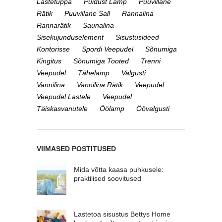
Lastetuppa
Puidust Lamp
Puuvillane
Rätik
Puuvillane Sall
Rannalina
Rannarätik
Saunalina
Sisekujunduselement
Sisustusideed
Kontorisse
Spordi Veepudel
Sõnumiga
Kingitus
Sõnumiga Tooted
Trenni
Veepudel
Tähelamp
Valgusti
Vannilina
Vannilina Rätik
Veepudel
Veepudel Lastele
Veepudel
Täiskasvanutele
Öölamp
Öövalgusti
VIIMASED POSTITUSED
Mida võtta kaasa puhkusele:
praktilised soovitused
Lastetoa sisustus Bettys Home