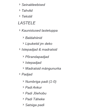
Seinakleebised
Tahvlid
Tekstiil
LASTELE
Kaunistused lastetuppa
Baldahiinid
Lipuketid jm deko
Istepadjad & madratsid
Põrandapadjad
Istepadjad
Madratsid mängunurka
Padjad
Numbriga padi (1-0)
Padi Ankur
Padi Jõehobu
Padi Täheke
Satsiga padi