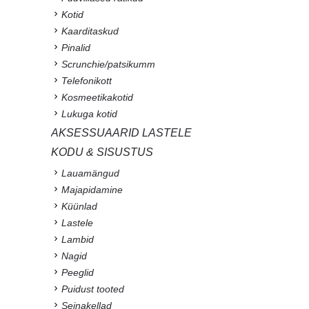
Kotid
Kaarditaskud
Pinalid
Scrunchie/patsikumm
Telefonikott
Kosmeetikakotid
Lukuga kotid
AKSESSUAARID LASTELE
KODU & SISUSTUS
Lauamängud
Majapidamine
Küünlad
Lastele
Lambid
Nagid
Peeglid
Puidust tooted
Seinakellad