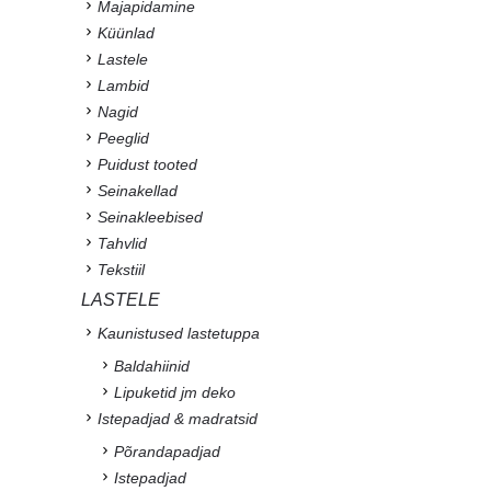
Majapidamine
Küünlad
Lastele
Lambid
Nagid
Peeglid
Puidust tooted
Seinakellad
Seinakleebised
Tahvlid
Tekstiil
LASTELE
Kaunistused lastetuppa
Baldahiinid
Lipuketid jm deko
Istepadjad & madratsid
Põrandapadjad
Istepadjad