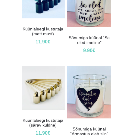
Küünlaleegi kustutaja
(matt must)
Sõnumiga küünal “Sa
11.90
€
oled imeline”
9.90
€
Küünlaleegi kustutaja
(särav kuldne)
Sõnumiga küünal
11.90
€
“Armastus elab siin”