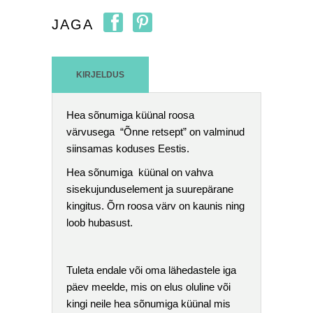
JAGA
KIRJELDUS
Hea sõnumiga küünal roosa
värvusega “Õnne retsept” on valminud
siinsamas koduses Eestis.
Hea sõnumiga küünal on vahva
sisekujunduselement ja suurepärane
kingitus. Õrn roosa värv on kaunis ning
loob hubasust.
Tuleta endale või oma lähedastele iga
päev meelde, mis on elus oluline või
kingi neile hea sõnumiga küünal mis