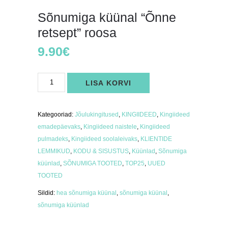
Sõnumiga küünal “Õnne
retsept” roosa
9.90
€
Sõnumiga
LISA KORVI
küünal
"Õnne
retsept"
roosa
kogus
Kategooriad:
Jõulukingitused
,
KINGIIDEED
,
Kingiideed
emadepäevaks
,
Kingiideed naistele
,
Kingiideed
pulmadeks
,
Kingiideed soolaleivaks
,
KLIENTIDE
LEMMIKUD
,
KODU & SISUSTUS
,
Küünlad
,
Sõnumiga
küünlad
,
SÕNUMIGA TOOTED
,
TOP25
,
UUED
TOOTED
Sildid:
hea sõnumiga küünal
,
sõnumiga küünal
,
sõnumiga küünlad