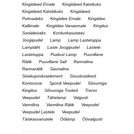
Kingiideed Emale
Kingiideed Katsikuks
Kingiideed Katskikuks
Kingiideed
Pulmadeks
Kingiidee Emale
Kingiidee
Kallimale
Kingiidee Vanaemale
Kingitus
Soolaleivaks
Korduvkasutatav
Joogipudel
Lamp
Lamp Lastetuppa
Lamptäht
Laste Joogipudel
Lastele
Lastetuppa
Puidust Lamp
Puuvillane
Rätik
Puuvillane Sall
Rannalina
Rannarätik
Saunalina
Sisekujunduselement
Sisustusideed
Kontorisse
Spordi Veepudel
Sõnumiga
Kingitus
Sõnumiga Tooted
Trenni
Veepudel
Tähelamp
Valgusti
Vannilina
Vannilina Rätik
Veepudel
Veepudel Lastele
Veepudel
Täiskasvanutele
Öölamp
Öövalgusti