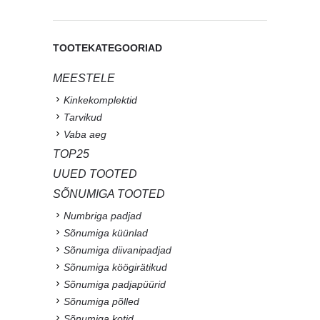
TOOTEKATEGOORIAD
MEESTELE
Kinkekomplektid
Tarvikud
Vaba aeg
TOP25
UUED TOOTED
SÕNUMIGA TOOTED
Numbriga padjad
Sõnumiga küünlad
Sõnumiga diivanipadjad
Sõnumiga köögirätikud
Sõnumiga padjapüürid
Sõnumiga põlled
Sõnumiga kotid