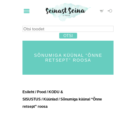
SÕNUMIGA KÜÜNAL “ÕNNE
RETSEPT” ROOSA
Esileht
/
Pood
/
KODU &
SISUSTUS
/
Küünlad
/ Sõnumiga küünal “Õnne
retsept” roosa