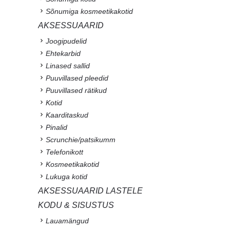
Sõnumiga kosmeetikakotid
AKSESSUAARID
Joogipudelid
Ehtekarbid
Linased sallid
Puuvillased pleedid
Puuvillased rätikud
Kotid
Kaarditaskud
Pinalid
Scrunchie/patsikumm
Telefonikott
Kosmeetikakotid
Lukuga kotid
AKSESSUAARID LASTELE
KODU & SISUSTUS
Lauamängud