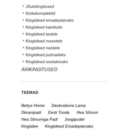
Jõulukingitused
Kinkekomplektid
Kingiideed emadepäevaks
Kingiideed katsikuks
Kingiideed lastele
Kingiideed meestele
Kingiideed naistele
Kingiideed pulmadeks
Kingiideed soolaleivaks
ÄRIKINGITUSED
TEEMAD
Bettys Home
Deokratiivne Lamp
Diivanipadi
Eesti Toode
Hea Sõnum
Hea Sõnumiga Padi
Joogipudel
Kingiidee
Kingiideed Emadepäevaks