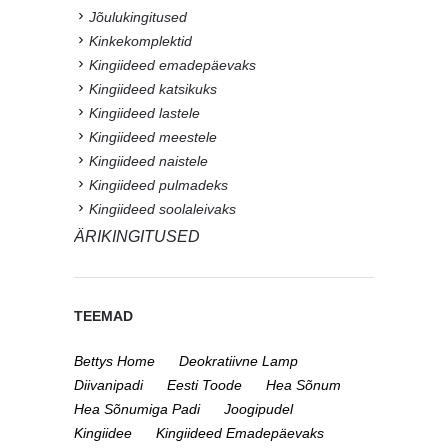
Jõulukingitused
Kinkekomplektid
Kingiideed emadepäevaks
Kingiideed katsikuks
Kingiideed lastele
Kingiideed meestele
Kingiideed naistele
Kingiideed pulmadeks
Kingiideed soolaleivaks
ÄRIKINGITUSED
TEEMAD
Bettys Home
Deokratiivne Lamp
Diivanipadi
Eesti Toode
Hea Sõnum
Hea Sõnumiga Padi
Joogipudel
Kingiidee
Kingiideed Emadepäevaks