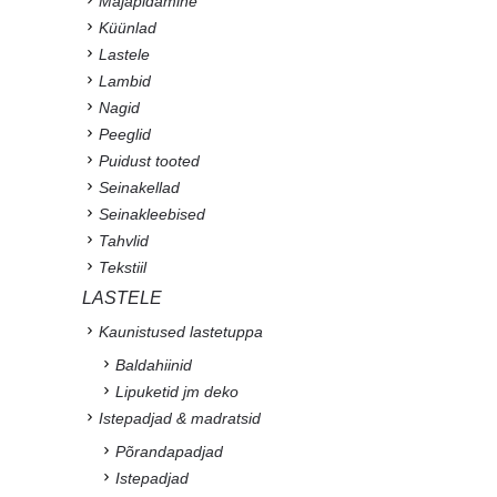
Majapidamine
Küünlad
Lastele
Lambid
Nagid
Peeglid
Puidust tooted
Seinakellad
Seinakleebised
Tahvlid
Tekstiil
LASTELE
Kaunistused lastetuppa
Baldahiinid
Lipuketid jm deko
Istepadjad & madratsid
Põrandapadjad
Istepadjad