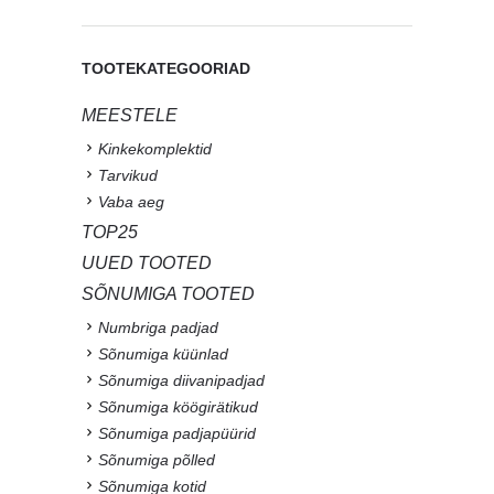
TOOTEKATEGOORIAD
MEESTELE
Kinkekomplektid
Tarvikud
Vaba aeg
TOP25
UUED TOOTED
SÕNUMIGA TOOTED
Numbriga padjad
Sõnumiga küünlad
Sõnumiga diivanipadjad
Sõnumiga köögirätikud
Sõnumiga padjapüürid
Sõnumiga põlled
Sõnumiga kotid