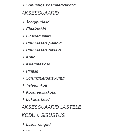
Sõnumiga kosmeetikakotid
AKSESSUAARID
Joogipudelid
Ehtekarbid
Linased sallid
Puuvillased pleedid
Puuvillased rätikud
Kotid
Kaarditaskud
Pinalid
Scrunchie/patsikumm
Telefonikott
Kosmeetikakotid
Lukuga kotid
AKSESSUAARID LASTELE
KODU & SISUSTUS
Lauamängud