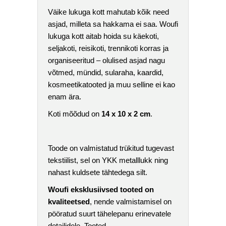
Väike lukuga kott mahutab kõik need
asjad, milleta sa hakkama ei saa. Woufi
lukuga kott aitab hoida su käekoti,
seljakoti, reisikoti, trennikoti korras ja
organiseeritud – olulised asjad nagu
võtmed, mündid, sularaha, kaardid,
kosmeetikatooted ja muu selline ei kao
enam ära.
Koti mõõdud on
14 x 10 x 2 cm
.
Toode on valmistatud trükitud tugevast
tekstiilist, sel on YKK metalllukk ning
nahast kuldsete tähtedega silt.
Woufi eksklusiivsed tooted on
kvaliteetsed
, nende valmistamisel on
pööratud suurt tähelepanu erinevatele
detailidele. Tooted