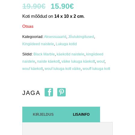
19.90
€
15.90
€
Koti mõõdud on
14 x 10 x 2 cm
.
Otsas
Kategooriad:
Aksessuaarid
,
Jõulukingitused
,
Kingiideed naistele
,
Lukuga kotid
Sildid:
Black Marble
,
käekotid naistele
,
kingiideed
naistele
,
naiste käekott
,
väike lukuga käekott
,
wouf
,
wouf käekott
,
wouf lukuga kott väike
,
wouff lukuga kott
JAGA
KIRJELDUS
LISAINFO