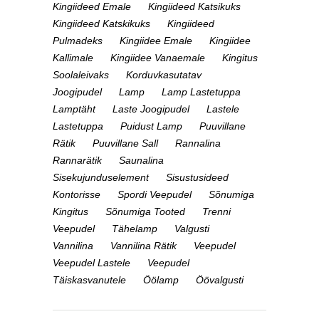
Kingiideed Emale
Kingiideed Katsikuks
Kingiideed Katskikuks
Kingiideed
Pulmadeks
Kingiidee Emale
Kingiidee
Kallimale
Kingiidee Vanaemale
Kingitus
Soolaleivaks
Korduvkasutatav
Joogipudel
Lamp
Lamp Lastetuppa
Lamptäht
Laste Joogipudel
Lastele
Lastetuppa
Puidust Lamp
Puuvillane
Rätik
Puuvillane Sall
Rannalina
Rannarätik
Saunalina
Sisekujunduselement
Sisustusideed
Kontorisse
Spordi Veepudel
Sõnumiga
Kingitus
Sõnumiga Tooted
Trenni
Veepudel
Tähelamp
Valgusti
Vannilina
Vannilina Rätik
Veepudel
Veepudel Lastele
Veepudel
Täiskasvanutele
Öölamp
Öövalgusti