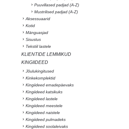
Puuvillased padjad (A-Z)
Mustrilised padjad (A-Z)
Aksessuaarid
Kotid
Mänguasjad
Sisustus
Tekstiil lastele
KLIENTIDE LEMMIKUD
KINGIIDEED
Jõulukingitused
Kinkekomplektid
Kingiideed emadepäevaks
Kingiideed katsikuks
Kingiideed lastele
Kingiideed meestele
Kingiideed naistele
Kingiideed pulmadeks
Kingiideed soolaleivaks