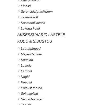
Kaarditaskud
Pinalid
Scrunchie/patsikumm
Telefonikott
Kosmeetikakotid
Lukuga kotid
AKSESSUAARID LASTELE
KODU & SISUSTUS
Lauamängud
Majapidamine
Küünlad
Lastele
Lambid
Nagid
Peeglid
Puidust tooted
Seinakellad
Seinakleebised
Tahvlid