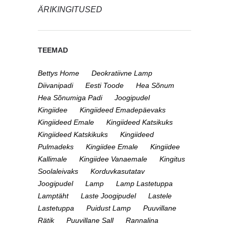
ÄRIKINGITUSED
TEEMAD
Bettys Home
Deokratiivne Lamp
Diivanipadi
Eesti Toode
Hea Sõnum
Hea Sõnumiga Padi
Joogipudel
Kingiidee
Kingiideed Emadepäevaks
Kingiideed Emale
Kingiideed Katsikuks
Kingiideed Katskikuks
Kingiideed
Pulmadeks
Kingiidee Emale
Kingiidee
Kallimale
Kingiidee Vanaemale
Kingitus
Soolaleivaks
Korduvkasutatav
Joogipudel
Lamp
Lamp Lastetuppa
Lamptäht
Laste Joogipudel
Lastele
Lastetuppa
Puidust Lamp
Puuvillane
Rätik
Puuvillane Sall
Rannalina