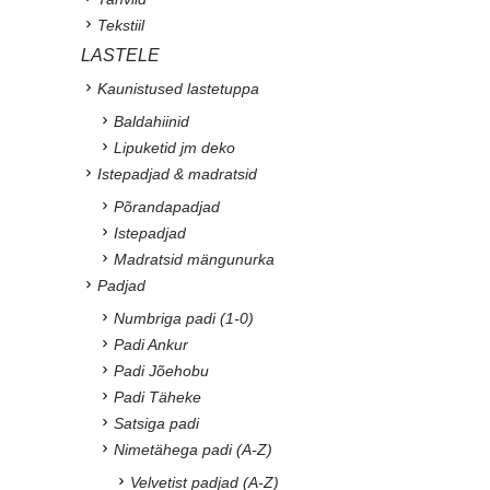
Tekstiil
LASTELE
Kaunistused lastetuppa
Baldahiinid
Lipuketid jm deko
Istepadjad & madratsid
Põrandapadjad
Istepadjad
Madratsid mängunurka
Padjad
Numbriga padi (1-0)
Padi Ankur
Padi Jõehobu
Padi Täheke
Satsiga padi
Nimetähega padi (A-Z)
Velvetist padjad (A-Z)