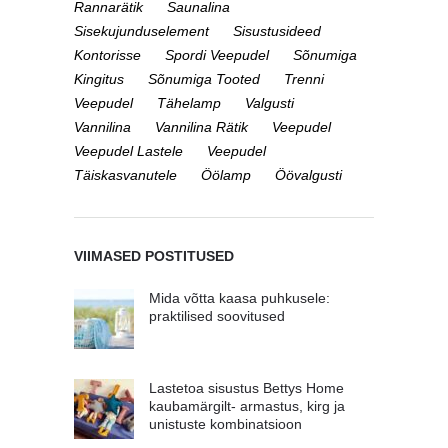
Rannarätik
Saunalina
Sisekujunduselement
Sisustusideed
Kontorisse
Spordi Veepudel
Sõnumiga
Kingitus
Sõnumiga Tooted
Trenni
Veepudel
Tähelamp
Valgusti
Vannilina
Vannilina Rätik
Veepudel
Veepudel Lastele
Veepudel
Täiskasvanutele
Öölamp
Öövalgusti
VIIMASED POSTITUSED
Mida võtta kaasa puhkusele:
praktilised soovitused
Lastetoa sisustus Bettys Home
kaubamärgilt- armastus, kirg ja
unistuste kombinatsioon