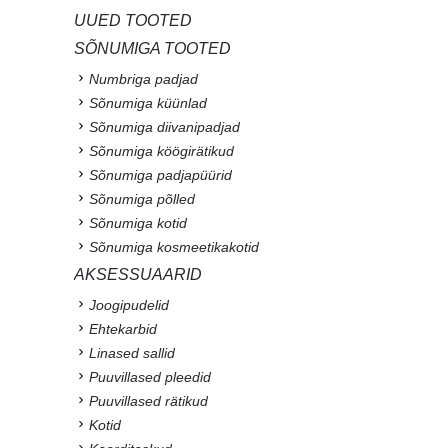
UUED TOOTED
SÕNUMIGA TOOTED
Numbriga padjad
Sõnumiga küünlad
Sõnumiga diivanipadjad
Sõnumiga köögirätikud
Sõnumiga padjapüürid
Sõnumiga põlled
Sõnumiga kotid
Sõnumiga kosmeetikakotid
AKSESSUAARID
Joogipudelid
Ehtekarbid
Linased sallid
Puuvillased pleedid
Puuvillased rätikud
Kotid