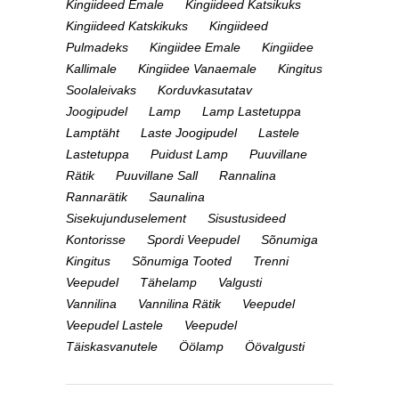
Kingiideed Emale
Kingiideed Katsikuks
Kingiideed Katskikuks
Kingiideed
Pulmadeks
Kingiidee Emale
Kingiidee
Kallimale
Kingiidee Vanaemale
Kingitus
Soolaleivaks
Korduvkasutatav
Joogipudel
Lamp
Lamp Lastetuppa
Lamptäht
Laste Joogipudel
Lastele
Lastetuppa
Puidust Lamp
Puuvillane
Rätik
Puuvillane Sall
Rannalina
Rannarätik
Saunalina
Sisekujunduselement
Sisustusideed
Kontorisse
Spordi Veepudel
Sõnumiga
Kingitus
Sõnumiga Tooted
Trenni
Veepudel
Tähelamp
Valgusti
Vannilina
Vannilina Rätik
Veepudel
Veepudel Lastele
Veepudel
Täiskasvanutele
Öölamp
Öövalgusti