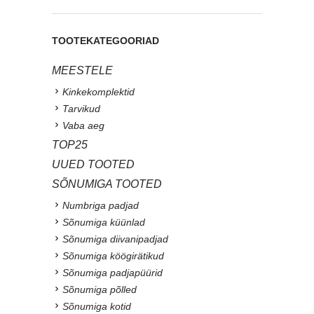
TOOTEKATEGOORIAD
MEESTELE
Kinkekomplektid
Tarvikud
Vaba aeg
TOP25
UUED TOOTED
SÕNUMIGA TOOTED
Numbriga padjad
Sõnumiga küünlad
Sõnumiga diivanipadjad
Sõnumiga köögirätikud
Sõnumiga padjapüürid
Sõnumiga põlled
Sõnumiga kotid