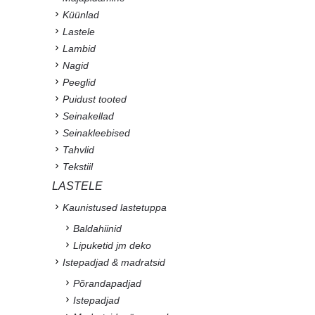
Küünlad
Lastele
Lambid
Nagid
Peeglid
Puidust tooted
Seinakellad
Seinakleebised
Tahvlid
Tekstiil
LASTELE
Kaunistused lastetuppa
Baldahiinid
Lipuketid jm deko
Istepadjad & madratsid
Põrandapadjad
Istepadjad