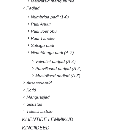
Madratsid mängunurka
Padjad
Numbriga padi (1-0)
Padi Ankur
Padi Jõehobu
Padi Täheke
Satsiga padi
Nimetähega padi (A-Z)
Velvetist padjad (A-Z)
Puuvillased padjad (A-Z)
Mustrilised padjad (A-Z)
Aksessuaarid
Kotid
Mänguasjad
Sisustus
Tekstiil lastele
KLIENTIDE LEMMIKUD
KINGIIDEED