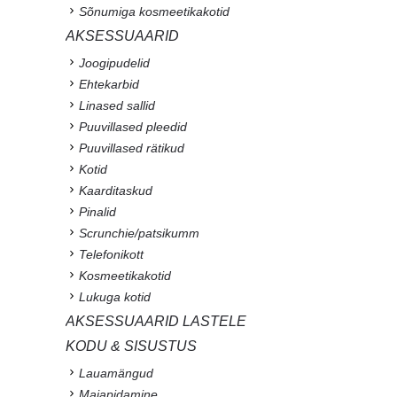
Sõnumiga kosmeetikakotid
AKSESSUAARID
Joogipudelid
Ehtekarbid
Linased sallid
Puuvillased pleedid
Puuvillased rätikud
Kotid
Kaarditaskud
Pinalid
Scrunchie/patsikumm
Telefonikott
Kosmeetikakotid
Lukuga kotid
AKSESSUAARID LASTELE
KODU & SISUSTUS
Lauamängud
Majapidamine