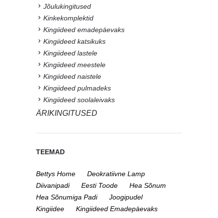
Jõulukingitused
Kinkekomplektid
Kingiideed emadepäevaks
Kingiideed katsikuks
Kingiideed lastele
Kingiideed meestele
Kingiideed naistele
Kingiideed pulmadeks
Kingiideed soolaleivaks
ÄRIKINGITUSED
TEEMAD
Bettys Home
Deokratiivne Lamp
Diivanipadi
Eesti Toode
Hea Sõnum
Hea Sõnumiga Padi
Joogipudel
Kingiidee
Kingiideed Emadepäevaks