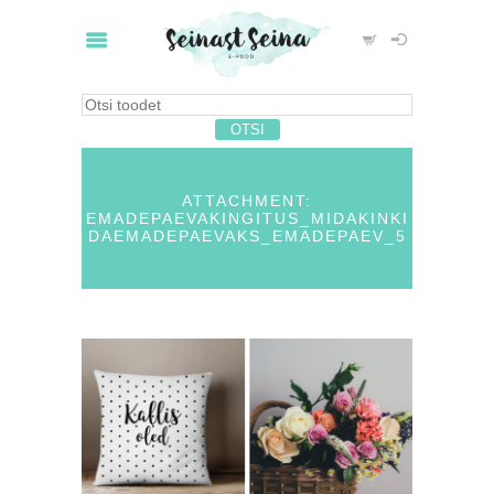
ATTACHMENT:
EMADEPAEVAKINGITUS_MIDAKINKI
DAEMADEPAEVAKS_EMADEPAEV_5