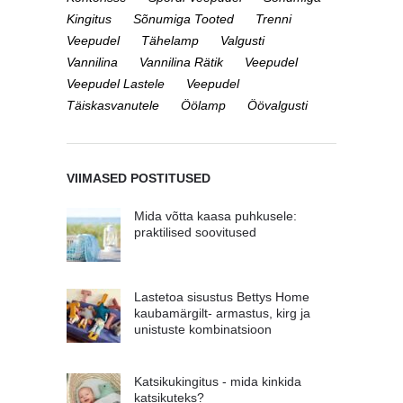
Kingitus
Sõnumiga Tooted
Trenni
Veepudel
Tähelamp
Valgusti
Vannilina
Vannilina Rätik
Veepudel
Veepudel Lastele
Veepudel
Täiskasvanutele
Öölamp
Öövalgusti
VIIMASED POSTITUSED
Mida võtta kaasa puhkusele:
praktilised soovitused
Lastetoa sisustus Bettys Home
kaubamärgilt- armastus, kirg ja
unistuste kombinatsioon
Katsikukingitus - mida kinkida
katsikuteks?