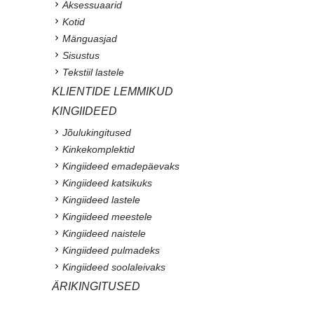
Aksessuaarid
Kotid
Mänguasjad
Sisustus
Tekstiil lastele
KLIENTIDE LEMMIKUD
KINGIIDEED
Jõulukingitused
Kinkekomplektid
Kingiideed emadepäevaks
Kingiideed katsikuks
Kingiideed lastele
Kingiideed meestele
Kingiideed naistele
Kingiideed pulmadeks
Kingiideed soolaleivaks
ÄRIKINGITUSED