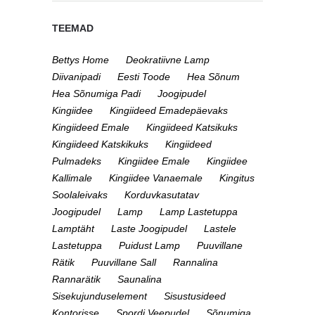
TEEMAD
Bettys Home
Deokratiivne Lamp
Diivanipadi
Eesti Toode
Hea Sõnum
Hea Sõnumiga Padi
Joogipudel
Kingiidee
Kingiideed Emadepäevaks
Kingiideed Emale
Kingiideed Katsikuks
Kingiideed Katskikuks
Kingiideed
Pulmadeks
Kingiidee Emale
Kingiidee
Kallimale
Kingiidee Vanaemale
Kingitus
Soolaleivaks
Korduvkasutatav
Joogipudel
Lamp
Lamp Lastetuppa
Lamptäht
Laste Joogipudel
Lastele
Lastetuppa
Puidust Lamp
Puuvillane
Rätik
Puuvillane Sall
Rannalina
Rannarätik
Saunalina
Sisekujunduselement
Sisustusideed
Kontorisse
Spordi Veepudel
Sõnumiga