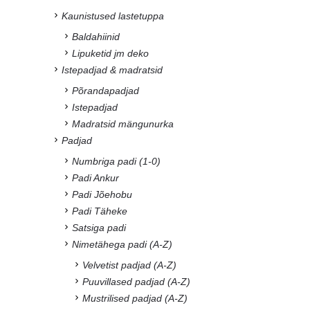
Kaunistused lastetuppa
Baldahiinid
Lipuketid jm deko
Istepadjad & madratsid
Põrandapadjad
Istepadjad
Madratsid mängunurka
Padjad
Numbriga padi (1-0)
Padi Ankur
Padi Jõehobu
Padi Täheke
Satsiga padi
Nimetähega padi (A-Z)
Velvetist padjad (A-Z)
Puuvillased padjad (A-Z)
Mustrilised padjad (A-Z)