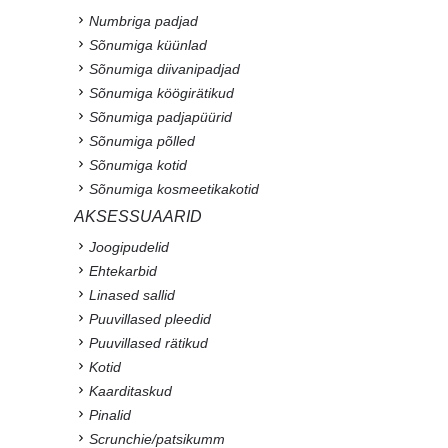
Numbriga padjad
Sõnumiga küünlad
Sõnumiga diivanipadjad
Sõnumiga köögirätikud
Sõnumiga padjapüürid
Sõnumiga põlled
Sõnumiga kotid
Sõnumiga kosmeetikakotid
AKSESSUAARID
Joogipudelid
Ehtekarbid
Linased sallid
Puuvillased pleedid
Puuvillased rätikud
Kotid
Kaarditaskud
Pinalid
Scrunchie/patsikumm