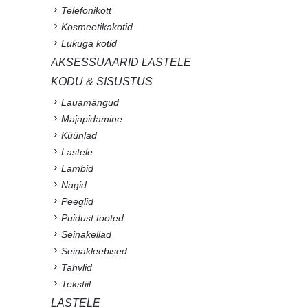
Telefonikott
Kosmeetikakotid
Lukuga kotid
AKSESSUAARID LASTELE
KODU & SISUSTUS
Lauamängud
Majapidamine
Küünlad
Lastele
Lambid
Nagid
Peeglid
Puidust tooted
Seinakellad
Seinakleebised
Tahvlid
Tekstiil
LASTELE