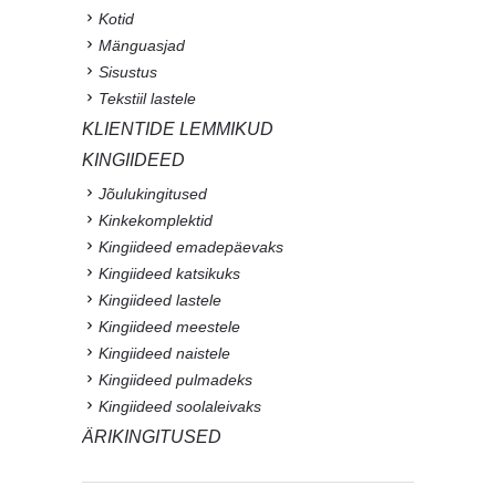
Kotid
Mänguasjad
Sisustus
Tekstiil lastele
KLIENTIDE LEMMIKUD
KINGIIDEED
Jõulukingitused
Kinkekomplektid
Kingiideed emadepäevaks
Kingiideed katsikuks
Kingiideed lastele
Kingiideed meestele
Kingiideed naistele
Kingiideed pulmadeks
Kingiideed soolaleivaks
ÄRIKINGITUSED