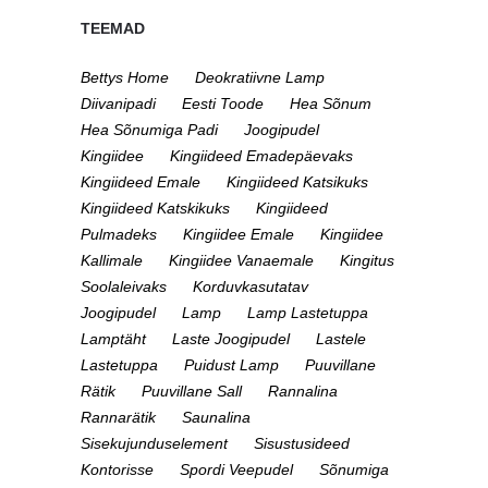
TEEMAD
Bettys Home
Deokratiivne Lamp
Diivanipadi
Eesti Toode
Hea Sõnum
Hea Sõnumiga Padi
Joogipudel
Kingiidee
Kingiideed Emadepäevaks
Kingiideed Emale
Kingiideed Katsikuks
Kingiideed Katskikuks
Kingiideed
Pulmadeks
Kingiidee Emale
Kingiidee
Kallimale
Kingiidee Vanaemale
Kingitus
Soolaleivaks
Korduvkasutatav
Joogipudel
Lamp
Lamp Lastetuppa
Lamptäht
Laste Joogipudel
Lastele
Lastetuppa
Puidust Lamp
Puuvillane
Rätik
Puuvillane Sall
Rannalina
Rannarätik
Saunalina
Sisekujunduselement
Sisustusideed
Kontorisse
Spordi Veepudel
Sõnumiga