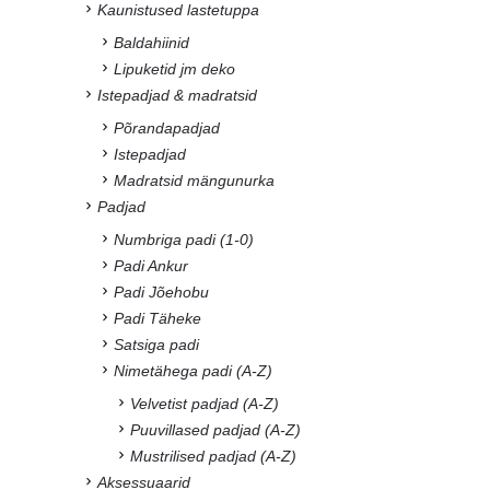
Kaunistused lastetuppa
Baldahiinid
Lipuketid jm deko
Istepadjad & madratsid
Põrandapadjad
Istepadjad
Madratsid mängunurka
Padjad
Numbriga padi (1-0)
Padi Ankur
Padi Jõehobu
Padi Täheke
Satsiga padi
Nimetähega padi (A-Z)
Velvetist padjad (A-Z)
Puuvillased padjad (A-Z)
Mustrilised padjad (A-Z)
Aksessuaarid