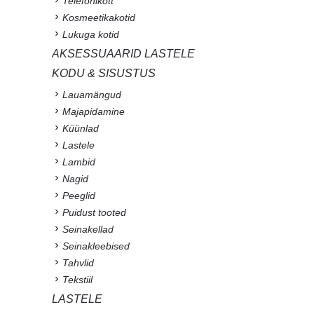
Telefonikott
Kosmeetikakotid
Lukuga kotid
AKSESSUAARID LASTELE
KODU & SISUSTUS
Lauamängud
Majapidamine
Küünlad
Lastele
Lambid
Nagid
Peeglid
Puidust tooted
Seinakellad
Seinakleebised
Tahvlid
Tekstiil
LASTELE