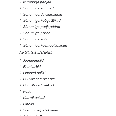
Numbriga padjad
Sõnumiga küünlad
Sõnumiga diivanipadjad
Sõnumiga köögirätikud
Sõnumiga padjapüürid
Sõnumiga põlled
Sõnumiga kotid
Sõnumiga kosmeetikakotid
AKSESSUAARID
Joogipudelid
Ehtekarbid
Linased sallid
Puuvillased pleedid
Puuvillased rätikud
Kotid
Kaarditaskud
Pinalid
Scrunchie/patsikumm