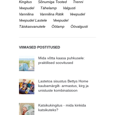
Kingitus
Sõnumiga Tooted
Trenni
Veepudel
Tähelamp
Valgusti
Vannilina
Vannilina Rätik
Veepudel
Veepudel Lastele
Veepudel
Täiskasvanutele
Öölamp
Öövalgusti
VIIMASED POSTITUSED
Mida võtta kaasa puhkusele:
praktilised soovitused
Lastetoa sisustus Bettys Home
kaubamärgilt- armastus, kirg ja
unistuste kombinatsioon
Katsikukingitus - mida kinkida
katsikuteks?