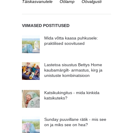
Täiskasvanutele
Öölamp
Öövalgusti
VIIMASED POSTITUSED
Mida võtta kaasa puhkusele:
praktilised soovitused
Lastetoa sisustus Bettys Home
kaubamärgilt- armastus, kirg ja
unistuste kombinatsioon
Katsikukingitus - mida kinkida
katsikuteks?
Sunday puuvillane rätik - mis see
on ja miks see on hea?