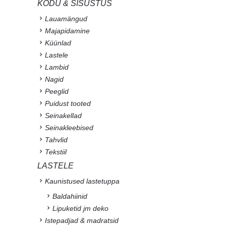
KODU & SISUSTUS
Lauamängud
Majapidamine
Küünlad
Lastele
Lambid
Nagid
Peeglid
Puidust tooted
Seinakellad
Seinakleebised
Tahvlid
Tekstiil
LASTELE
Kaunistused lastetuppa
Baldahiinid
Lipuketid jm deko
Istepadjad & madratsid