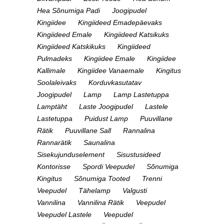
Hea Sõnumiga Padi
Joogipudel
Kingiidee
Kingiideed Emadepäevaks
Kingiideed Emale
Kingiideed Katsikuks
Kingiideed Katskikuks
Kingiideed
Pulmadeks
Kingiidee Emale
Kingiidee
Kallimale
Kingiidee Vanaemale
Kingitus
Soolaleivaks
Korduvkasutatav
Joogipudel
Lamp
Lamp Lastetuppa
Lamptäht
Laste Joogipudel
Lastele
Lastetuppa
Puidust Lamp
Puuvillane
Rätik
Puuvillane Sall
Rannalina
Rannarätik
Saunalina
Sisekujunduselement
Sisustusideed
Kontorisse
Spordi Veepudel
Sõnumiga
Kingitus
Sõnumiga Tooted
Trenni
Veepudel
Tähelamp
Valgusti
Vannilina
Vannilina Rätik
Veepudel
Veepudel Lastele
Veepudel