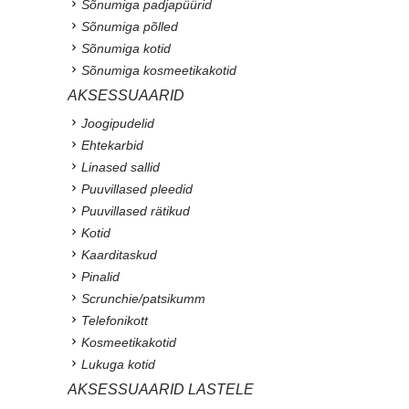
Sõnumiga padjapüürid
Sõnumiga põlled
Sõnumiga kotid
Sõnumiga kosmeetikakotid
AKSESSUAARID
Joogipudelid
Ehtekarbid
Linased sallid
Puuvillased pleedid
Puuvillased rätikud
Kotid
Kaarditaskud
Pinalid
Scrunchie/patsikumm
Telefonikott
Kosmeetikakotid
Lukuga kotid
AKSESSUAARID LASTELE