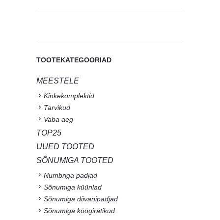
TOOTEKATEGOORIAD
MEESTELE
Kinkekomplektid
Tarvikud
Vaba aeg
TOP25
UUED TOOTED
SÕNUMIGA TOOTED
Numbriga padjad
Sõnumiga küünlad
Sõnumiga diivanipadjad
Sõnumiga köögirätikud