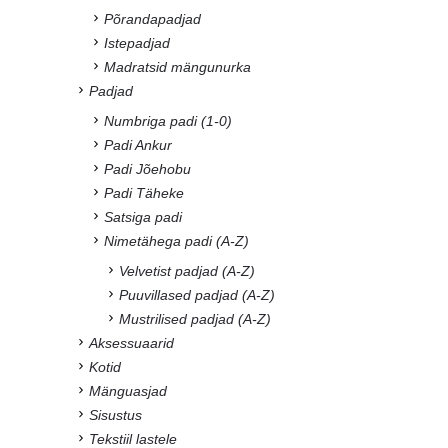
Põrandapadjad
Istepadjad
Madratsid mängunurka
Padjad
Numbriga padi (1-0)
Padi Ankur
Padi Jõehobu
Padi Täheke
Satsiga padi
Nimetähega padi (A-Z)
Velvetist padjad (A-Z)
Puuvillased padjad (A-Z)
Mustrilised padjad (A-Z)
Aksessuaarid
Kotid
Mänguasjad
Sisustus
Tekstiil lastele