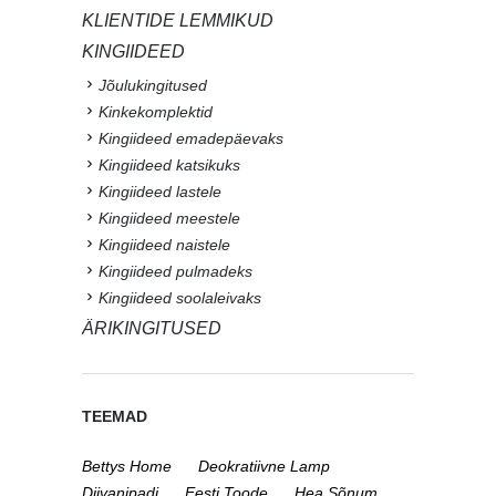
KLIENTIDE LEMMIKUD
KINGIIDEED
Jõulukingitused
Kinkekomplektid
Kingiideed emadepäevaks
Kingiideed katsikuks
Kingiideed lastele
Kingiideed meestele
Kingiideed naistele
Kingiideed pulmadeks
Kingiideed soolaleivaks
ÄRIKINGITUSED
TEEMAD
Bettys Home
Deokratiivne Lamp
Diivanipadi
Eesti Toode
Hea Sõnum