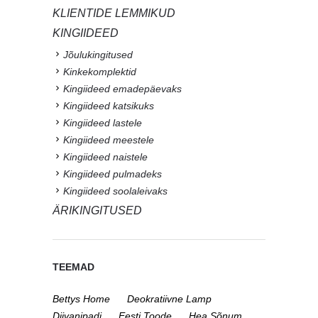
KLIENTIDE LEMMIKUD
KINGIIDEED
Jõulukingitused
Kinkekomplektid
Kingiideed emadepäevaks
Kingiideed katsikuks
Kingiideed lastele
Kingiideed meestele
Kingiideed naistele
Kingiideed pulmadeks
Kingiideed soolaleivaks
ÄRIKINGITUSED
TEEMAD
Bettys Home
Deokratiivne Lamp
Diivanipadi
Eesti Toode
Hea Sõnum