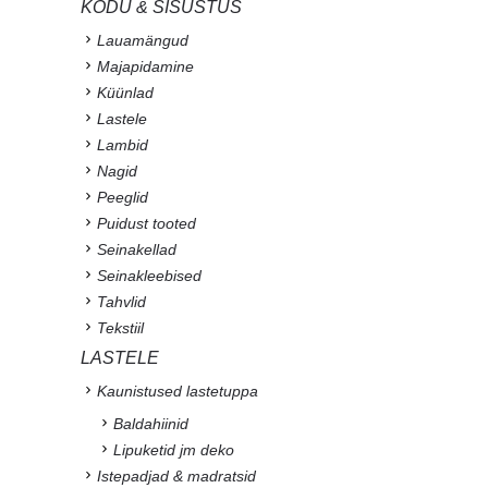
KODU & SISUSTUS
Lauamängud
Majapidamine
Küünlad
Lastele
Lambid
Nagid
Peeglid
Puidust tooted
Seinakellad
Seinakleebised
Tahvlid
Tekstiil
LASTELE
Kaunistused lastetuppa
Baldahiinid
Lipuketid jm deko
Istepadjad & madratsid