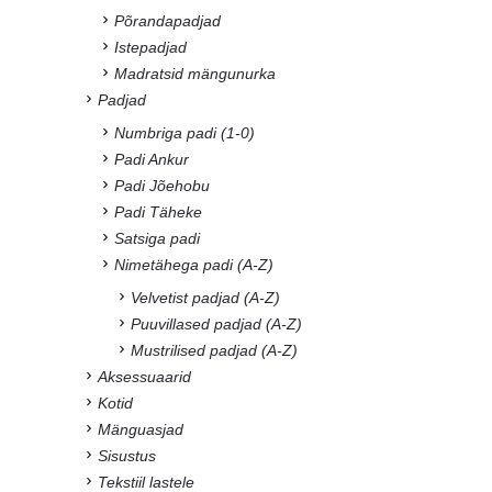
Põrandapadjad
Istepadjad
Madratsid mängunurka
Padjad
Numbriga padi (1-0)
Padi Ankur
Padi Jõehobu
Padi Täheke
Satsiga padi
Nimetähega padi (A-Z)
Velvetist padjad (A-Z)
Puuvillased padjad (A-Z)
Mustrilised padjad (A-Z)
Aksessuaarid
Kotid
Mänguasjad
Sisustus
Tekstiil lastele