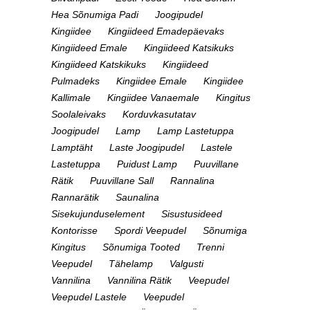
Hea Sõnumiga Padi
Joogipudel
Kingiidee
Kingiideed Emadepäevaks
Kingiideed Emale
Kingiideed Katsikuks
Kingiideed Katskikuks
Kingiideed
Pulmadeks
Kingiidee Emale
Kingiidee
Kallimale
Kingiidee Vanaemale
Kingitus
Soolaleivaks
Korduvkasutatav
Joogipudel
Lamp
Lamp Lastetuppa
Lamptäht
Laste Joogipudel
Lastele
Lastetuppa
Puidust Lamp
Puuvillane
Rätik
Puuvillane Sall
Rannalina
Rannarätik
Saunalina
Sisekujunduselement
Sisustusideed
Kontorisse
Spordi Veepudel
Sõnumiga
Kingitus
Sõnumiga Tooted
Trenni
Veepudel
Tähelamp
Valgusti
Vannilina
Vannilina Rätik
Veepudel
Veepudel Lastele
Veepudel