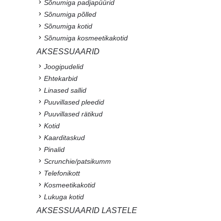
Sõnumiga padjapüürid
Sõnumiga põlled
Sõnumiga kotid
Sõnumiga kosmeetikakotid
AKSESSUAARID
Joogipudelid
Ehtekarbid
Linased sallid
Puuvillased pleedid
Puuvillased rätikud
Kotid
Kaarditaskud
Pinalid
Scrunchie/patsikumm
Telefonikott
Kosmeetikakotid
Lukuga kotid
AKSESSUAARID LASTELE