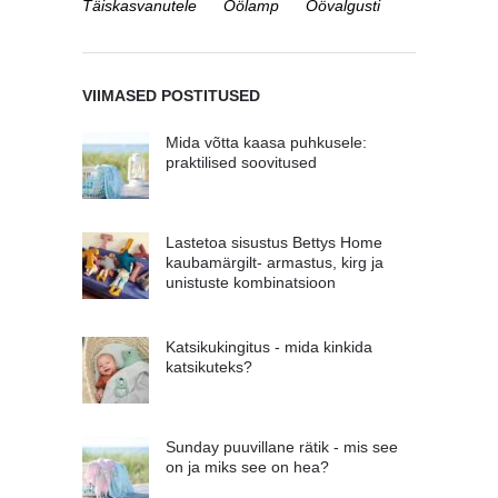
Täiskasvanutele
Öölamp
Öövalgusti
VIIMASED POSTITUSED
Mida võtta kaasa puhkusele:
praktilised soovitused
Lastetoa sisustus Bettys Home
kaubamärgilt- armastus, kirg ja
unistuste kombinatsioon
Katsikukingitus - mida kinkida
katsikuteks?
Sunday puuvillane rätik - mis see
on ja miks see on hea?