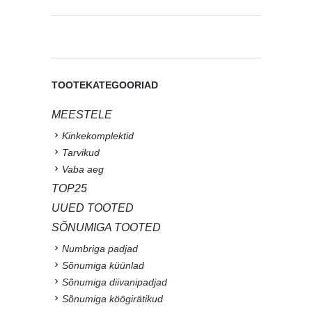
TOOTEKATEGOORIAD
MEESTELE
Kinkekomplektid
Tarvikud
Vaba aeg
TOP25
UUED TOOTED
SÕNUMIGA TOOTED
Numbriga padjad
Sõnumiga küünlad
Sõnumiga diivanipadjad
Sõnumiga köögirätikud