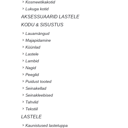
Kosmeetikakotid
Lukuga kotid
AKSESSUAARID LASTELE
KODU & SISUSTUS
Lauamängud
Majapidamine
Küünlad
Lastele
Lambid
Nagid
Peeglid
Puidust tooted
Seinakellad
Seinakleebised
Tahvlid
Tekstiil
LASTELE
Kaunistused lastetuppa