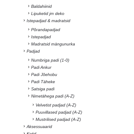
Baldahiinid
Lipuketid jm deko
Istepadjad & madratsid
Põrandapadjad
Istepadjad
Madratsid mängunurka
Padjad
Numbriga padi (1-0)
Padi Ankur
Padi Jõehobu
Padi Täheke
Satsiga padi
Nimetähega padi (A-Z)
Velvetist padjad (A-Z)
Puuvillased padjad (A-Z)
Mustrilised padjad (A-Z)
Aksessuaarid
Kotid