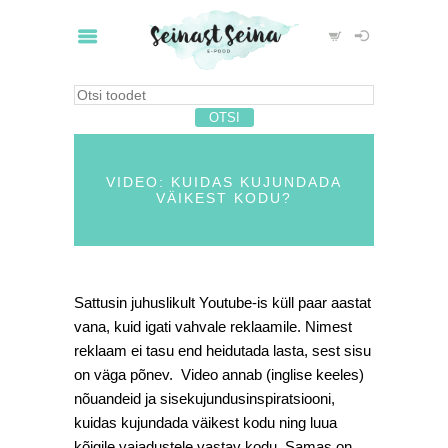
VIDEO: KUIDAS KUJUNDADA
VÄIKEST KODU?
Sattusin juhuslikult Youtube-is küll paar aastat
vana, kuid igati vahvale reklaamile. Nimest
reklaam ei tasu end heidutada lasta, sest sisu
on väga põnev. Video annab (inglise keeles)
nõuandeid ja sisekujundusinspiratsiooni,
kuidas kujundada väikest kodu ning luua
kõigile vajadustele vastav kodu. Samas on