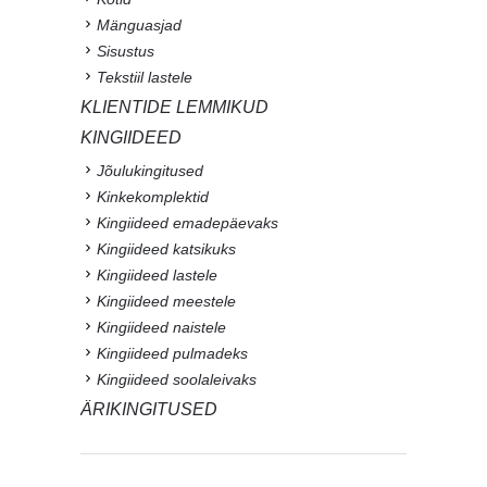
Mänguasjad
Sisustus
Tekstiil lastele
KLIENTIDE LEMMIKUD
KINGIIDEED
Jõulukingitused
Kinkekomplektid
Kingiideed emadepäevaks
Kingiideed katsikuks
Kingiideed lastele
Kingiideed meestele
Kingiideed naistele
Kingiideed pulmadeks
Kingiideed soolaleivaks
ÄRIKINGITUSED