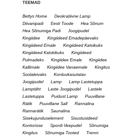
TEEMAD
Bettys Home
Deokratiivne Lamp
Diivanipadi
Eesti Toode
Hea Sõnum
Hea Sõnumiga Padi
Joogipudel
Kingiidee
Kingiideed Emadepäevaks
Kingiideed Emale
Kingiideed Katsikuks
Kingiideed Katskikuks
Kingiideed
Pulmadeks
Kingiidee Emale
Kingiidee
Kallimale
Kingiidee Vanaemale
Kingitus
Soolaleivaks
Korduvkasutatav
Joogipudel
Lamp
Lamp Lastetuppa
Lamptäht
Laste Joogipudel
Lastele
Lastetuppa
Puidust Lamp
Puuvillane
Rätik
Puuvillane Sall
Rannalina
Rannarätik
Saunalina
Sisekujunduselement
Sisustusideed
Kontorisse
Spordi Veepudel
Sõnumiga
Kingitus
Sõnumiga Tooted
Trenni