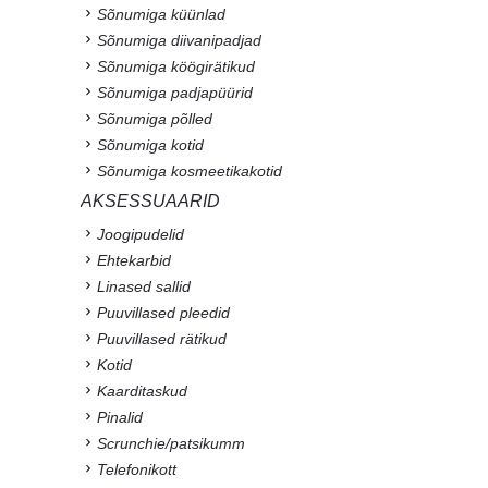
Sõnumiga küünlad
Sõnumiga diivanipadjad
Sõnumiga köögirätikud
Sõnumiga padjapüürid
Sõnumiga põlled
Sõnumiga kotid
Sõnumiga kosmeetikakotid
AKSESSUAARID
Joogipudelid
Ehtekarbid
Linased sallid
Puuvillased pleedid
Puuvillased rätikud
Kotid
Kaarditaskud
Pinalid
Scrunchie/patsikumm
Telefonikott