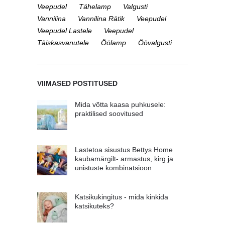
Veepudel
Tähelamp
Valgusti
Vannilina
Vannilina Rätik
Veepudel
Veepudel Lastele
Veepudel
Täiskasvanutele
Öölamp
Öövalgusti
VIIMASED POSTITUSED
Mida võtta kaasa puhkusele:
praktilised soovitused
Lastetoa sisustus Bettys Home
kaubamärgilt- armastus, kirg ja
unistuste kombinatsioon
Katsikukingitus - mida kinkida
katsikuteks?