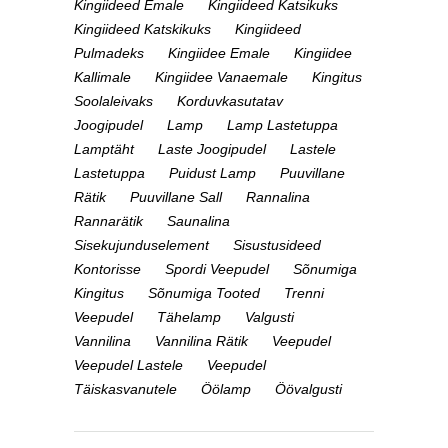
Kingiideed Emale
Kingiideed Katsikuks
Kingiideed Katskikuks
Kingiideed
Pulmadeks
Kingiidee Emale
Kingiidee
Kallimale
Kingiidee Vanaemale
Kingitus
Soolaleivaks
Korduvkasutatav
Joogipudel
Lamp
Lamp Lastetuppa
Lamptäht
Laste Joogipudel
Lastele
Lastetuppa
Puidust Lamp
Puuvillane
Rätik
Puuvillane Sall
Rannalina
Rannarätik
Saunalina
Sisekujunduselement
Sisustusideed
Kontorisse
Spordi Veepudel
Sõnumiga
Kingitus
Sõnumiga Tooted
Trenni
Veepudel
Tähelamp
Valgusti
Vannilina
Vannilina Rätik
Veepudel
Veepudel Lastele
Veepudel
Täiskasvanutele
Öölamp
Öövalgusti