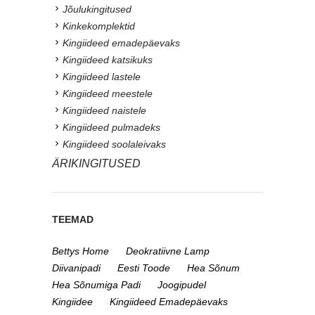
Jõulukingitused
Kinkekomplektid
Kingiideed emadepäevaks
Kingiideed katsikuks
Kingiideed lastele
Kingiideed meestele
Kingiideed naistele
Kingiideed pulmadeks
Kingiideed soolaleivaks
ÄRIKINGITUSED
TEEMAD
Bettys Home
Deokratiivne Lamp
Diivanipadi
Eesti Toode
Hea Sõnum
Hea Sõnumiga Padi
Joogipudel
Kingiidee
Kingiideed Emadepäevaks