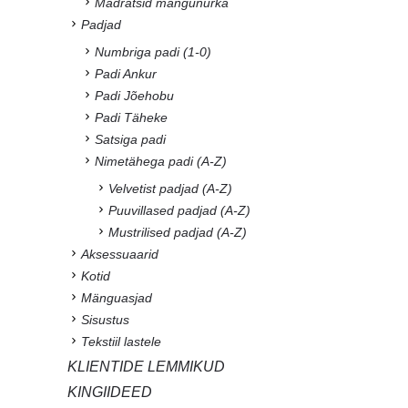
Madratsid mängunurka
Padjad
Numbriga padi (1-0)
Padi Ankur
Padi Jõehobu
Padi Täheke
Satsiga padi
Nimetähega padi (A-Z)
Velvetist padjad (A-Z)
Puuvillased padjad (A-Z)
Mustrilised padjad (A-Z)
Aksessuaarid
Kotid
Mänguasjad
Sisustus
Tekstiil lastele
KLIENTIDE LEMMIKUD
KINGIIDEED