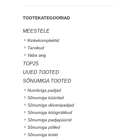
TOOTEKATEGOORIAD
MEESTELE
Kinkekomplektid
Tarvikud
Vaba aeg
TOP25
UUED TOOTED
SÕNUMIGA TOOTED
Numbriga padjad
Sõnumiga küünlad
Sõnumiga diivanipadjad
Sõnumiga köögirätikud
Sõnumiga padjapüürid
Sõnumiga põlled
Sõnumiga kotid