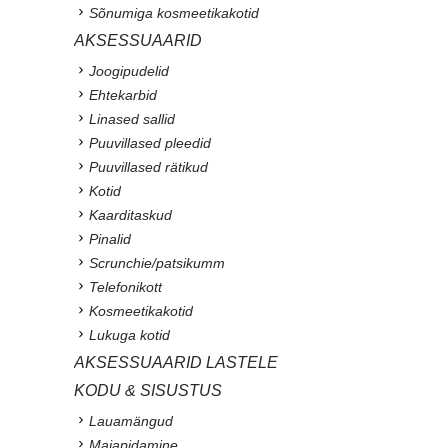
Sõnumiga kosmeetikakotid
AKSESSUAARID
Joogipudelid
Ehtekarbid
Linased sallid
Puuvillased pleedid
Puuvillased rätikud
Kotid
Kaarditaskud
Pinalid
Scrunchie/patsikumm
Telefonikott
Kosmeetikakotid
Lukuga kotid
AKSESSUAARID LASTELE
KODU & SISUSTUS
Lauamängud
Majapidamine