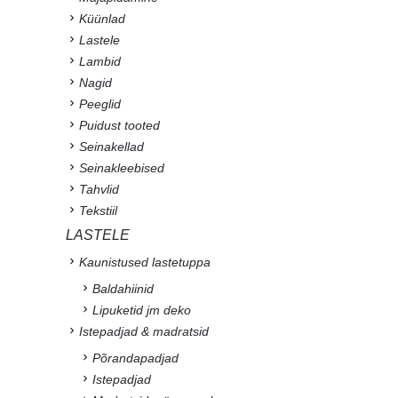
Küünlad
Lastele
Lambid
Nagid
Peeglid
Puidust tooted
Seinakellad
Seinakleebised
Tahvlid
Tekstiil
LASTELE
Kaunistused lastetuppa
Baldahiinid
Lipuketid jm deko
Istepadjad & madratsid
Põrandapadjad
Istepadjad