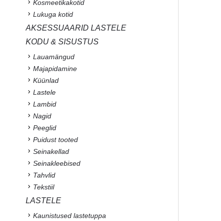
Kosmeetikakotid
Lukuga kotid
AKSESSUAARID LASTELE
KODU & SISUSTUS
Lauamängud
Majapidamine
Küünlad
Lastele
Lambid
Nagid
Peeglid
Puidust tooted
Seinakellad
Seinakleebised
Tahvlid
Tekstiil
LASTELE
Kaunistused lastetuppa