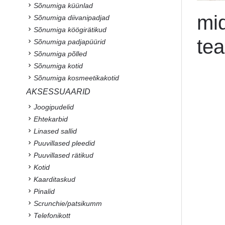
Sõnumiga küünlad
mid
Sõnumiga diivanipadjad
Sõnumiga köögirätikud
tea
Sõnumiga padjapüürid
Sõnumiga põlled
Sõnumiga kotid
Sõnumiga kosmeetikakotid
AKSESSUAARID
Joogipudelid
Ehtekarbid
Linased sallid
Puuvillased pleedid
Puuvillased rätikud
Kotid
Kaarditaskud
Pinalid
Scrunchie/patsikumm
Telefonikott