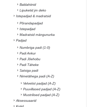
Baldahiinid
Lipuketid jm deko
Istepadjad & madratsid
Põrandapadjad
Istepadjad
Madratsid mängunurka
Padjad
Numbriga padi (1-0)
Padi Ankur
Padi Jõehobu
Padi Täheke
Satsiga padi
Nimetähega padi (A-Z)
Velvetist padjad (A-Z)
Puuvillased padjad (A-Z)
Mustrilised padjad (A-Z)
Aksessuaarid
Kotid