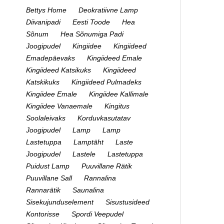
Bettys Home
Deokratiivne Lamp
Diivanipadi
Eesti Toode
Hea
Sõnum
Hea Sõnumiga Padi
Joogipudel
Kingiidee
Kingiideed
Emadepäevaks
Kingiideed Emale
Kingiideed Katsikuks
Kingiideed
Katskikuks
Kingiideed Pulmadeks
Kingiidee Emale
Kingiidee Kallimale
Kingiidee Vanaemale
Kingitus
Soolaleivaks
Korduvkasutatav
Joogipudel
Lamp
Lamp
Lastetuppa
Lamptäht
Laste
Joogipudel
Lastele
Lastetuppa
Puidust Lamp
Puuvillane Rätik
Puuvillane Sall
Rannalina
Rannarätik
Saunalina
Sisekujunduselement
Sisustusideed
Kontorisse
Spordi Veepudel