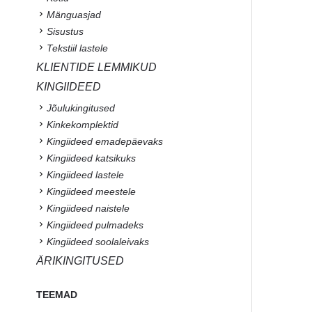
Mänguasjad
Sisustus
Tekstiil lastele
KLIENTIDE LEMMIKUD
KINGIIDEED
Jõulukingitused
Kinkekomplektid
Kingiideed emadepäevaks
Kingiideed katsikuks
Kingiideed lastele
Kingiideed meestele
Kingiideed naistele
Kingiideed pulmadeks
Kingiideed soolaleivaks
ÄRIKINGITUSED
TEEMAD