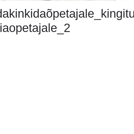
akinkidaõpetajale_kingitu
iaopetajale_2