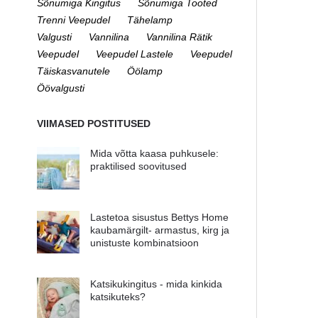
Sõnumiga Kingitus
Sõnumiga Tooted
Trenni Veepudel
Tähelamp
Valgusti
Vannilina
Vannilina Rätik
Veepudel
Veepudel Lastele
Veepudel
Täiskasvanutele
Öölamp
Öövalgusti
VIIMASED POSTITUSED
Mida võtta kaasa puhkusele:
praktilised soovitused
Lastetoa sisustus Bettys Home
kaubamärgilt- armastus, kirg ja
unistuste kombinatsioon
Katsikukingitus - mida kinkida
katsikuteks?