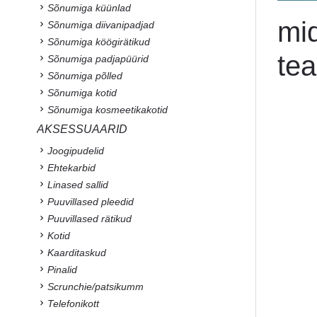
Sõnumiga küünlad
mid
Sõnumiga diivanipadjad
Sõnumiga köögirätikud
tea
Sõnumiga padjapüürid
Sõnumiga põlled
Sõnumiga kotid
Sõnumiga kosmeetikakotid
AKSESSUAARID
Joogipudelid
Ehtekarbid
Linased sallid
Puuvillased pleedid
Puuvillased rätikud
Kotid
Kaarditaskud
Pinalid
Scrunchie/patsikumm
Telefonikott