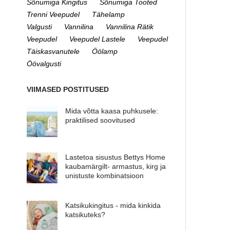
Sõnumiga Kingitus
Sõnumiga Tooted
Trenni Veepudel
Tähelamp
Valgusti
Vannilina
Vannilina Rätik
Veepudel
Veepudel Lastele
Veepudel
Täiskasvanutele
Öölamp
Öövalgusti
VIIMASED POSTITUSED
Mida võtta kaasa puhkusele:
praktilised soovitused
Lastetoa sisustus Bettys Home
kaubamärgilt- armastus, kirg ja
unistuste kombinatsioon
Katsikukingitus - mida kinkida
katsikuteks?