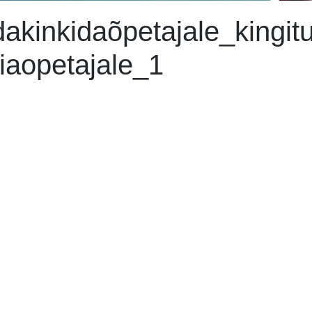
akinkidaõpetajale_kingitu
iaopetajale_1