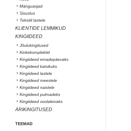
Mänguasjad
Sisustus
Tekstiil lastele
KLIENTIDE LEMMIKUD
KINGIIDEED
Jõulukingitused
Kinkekomplektid
Kingiideed emadepäevaks
Kingiideed katsikuks
Kingiideed lastele
Kingiideed meestele
Kingiideed naistele
Kingiideed pulmadeks
Kingiideed soolaleivaks
ÄRIKINGITUSED
TEEMAD