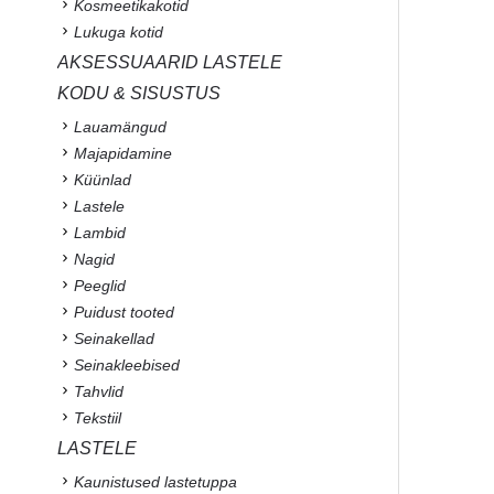
Kosmeetikakotid
Lukuga kotid
AKSESSUAARID LASTELE
KODU & SISUSTUS
Lauamängud
Majapidamine
Küünlad
Lastele
Lambid
Nagid
Peeglid
Puidust tooted
Seinakellad
Seinakleebised
Tahvlid
Tekstiil
LASTELE
Kaunistused lastetuppa