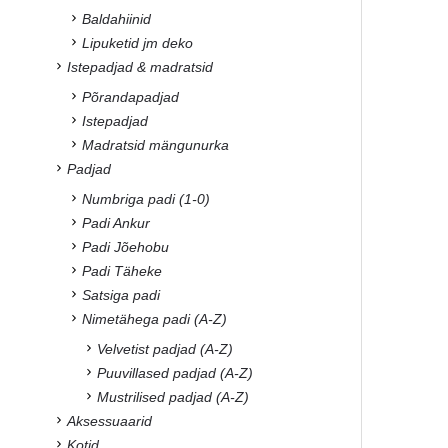
Baldahiinid
Lipuketid jm deko
Istepadjad & madratsid
Põrandapadjad
Istepadjad
Madratsid mängunurka
Padjad
Numbriga padi (1-0)
Padi Ankur
Padi Jõehobu
Padi Täheke
Satsiga padi
Nimetähega padi (A-Z)
Velvetist padjad (A-Z)
Puuvillased padjad (A-Z)
Mustrilised padjad (A-Z)
Aksessuaarid
Kotid