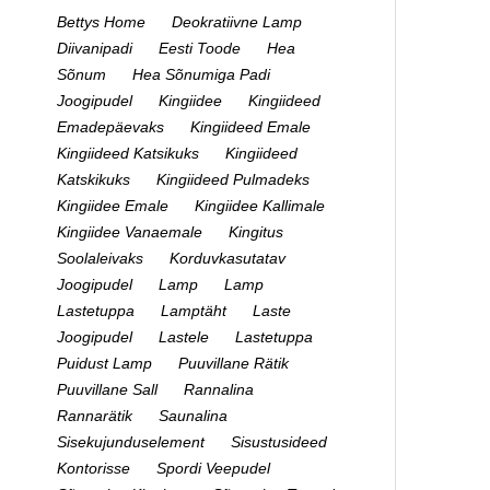
Bettys Home
Deokratiivne Lamp
Diivanipadi
Eesti Toode
Hea
Sõnum
Hea Sõnumiga Padi
Joogipudel
Kingiidee
Kingiideed
Emadepäevaks
Kingiideed Emale
Kingiideed Katsikuks
Kingiideed
Katskikuks
Kingiideed Pulmadeks
Kingiidee Emale
Kingiidee Kallimale
Kingiidee Vanaemale
Kingitus
Soolaleivaks
Korduvkasutatav
Joogipudel
Lamp
Lamp
Lastetuppa
Lamptäht
Laste
Joogipudel
Lastele
Lastetuppa
Puidust Lamp
Puuvillane Rätik
Puuvillane Sall
Rannalina
Rannarätik
Saunalina
Sisekujunduselement
Sisustusideed
Kontorisse
Spordi Veepudel