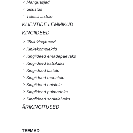
Mänguasjad
Sisustus
Tekstiil lastele
KLIENTIDE LEMMIKUD
KINGIIDEED
Jõulukingitused
Kinkekomplektid
Kingiideed emadepäevaks
Kingiideed katsikuks
Kingiideed lastele
Kingiideed meestele
Kingiideed naistele
Kingiideed pulmadeks
Kingiideed soolaleivaks
ÄRIKINGITUSED
TEEMAD