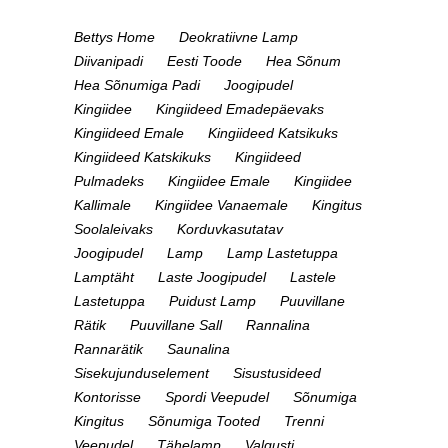
Bettys Home
Deokratiivne Lamp
Diivanipadi
Eesti Toode
Hea Sõnum
Hea Sõnumiga Padi
Joogipudel
Kingiidee
Kingiideed Emadepäevaks
Kingiideed Emale
Kingiideed Katsikuks
Kingiideed Katskikuks
Kingiideed
Pulmadeks
Kingiidee Emale
Kingiidee
Kallimale
Kingiidee Vanaemale
Kingitus
Soolaleivaks
Korduvkasutatav
Joogipudel
Lamp
Lamp Lastetuppa
Lamptäht
Laste Joogipudel
Lastele
Lastetuppa
Puidust Lamp
Puuvillane
Rätik
Puuvillane Sall
Rannalina
Rannarätik
Saunalina
Sisekujunduselement
Sisustusideed
Kontorisse
Spordi Veepudel
Sõnumiga
Kingitus
Sõnumiga Tooted
Trenni
Veepudel
Tähelamp
Valgusti