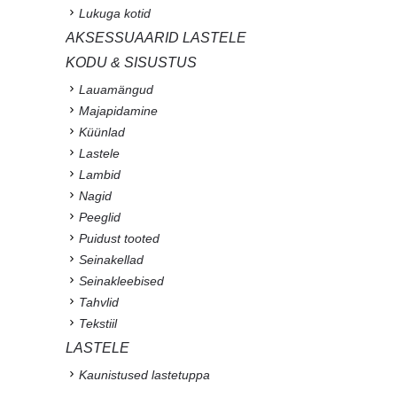
Lukuga kotid
AKSESSUAARID LASTELE
KODU & SISUSTUS
Lauamängud
Majapidamine
Küünlad
Lastele
Lambid
Nagid
Peeglid
Puidust tooted
Seinakellad
Seinakleebised
Tahvlid
Tekstiil
LASTELE
Kaunistused lastetuppa