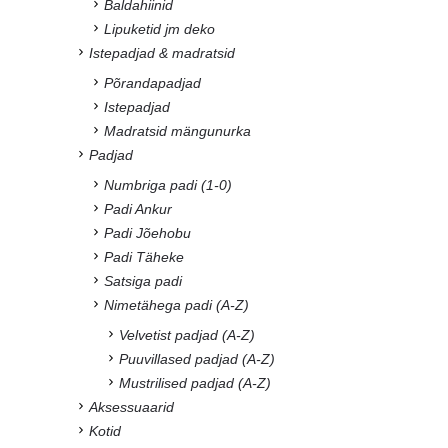
Baldahiinid
Lipuketid jm deko
Istepadjad & madratsid
Põrandapadjad
Istepadjad
Madratsid mängunurka
Padjad
Numbriga padi (1-0)
Padi Ankur
Padi Jõehobu
Padi Täheke
Satsiga padi
Nimetähega padi (A-Z)
Velvetist padjad (A-Z)
Puuvillased padjad (A-Z)
Mustrilised padjad (A-Z)
Aksessuaarid
Kotid