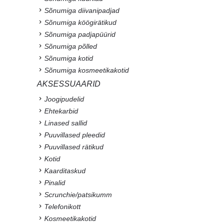
Sõnumiga diivanipadjad
Sõnumiga köögirätikud
Sõnumiga padjapüürid
Sõnumiga põlled
Sõnumiga kotid
Sõnumiga kosmeetikakotid
AKSESSUAARID
Joogipudelid
Ehtekarbid
Linased sallid
Puuvillased pleedid
Puuvillased rätikud
Kotid
Kaarditaskud
Pinalid
Scrunchie/patsikumm
Telefonikott
Kosmeetikakotid