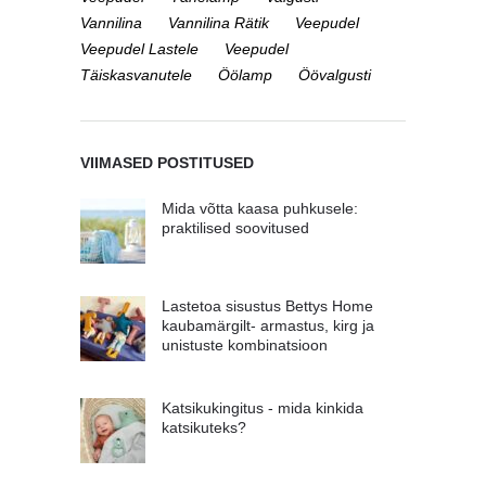
Vannilina
Vannilina Rätik
Veepudel
Veepudel Lastele
Veepudel
Täiskasvanutele
Öölamp
Öövalgusti
VIIMASED POSTITUSED
Mida võtta kaasa puhkusele:
praktilised soovitused
Lastetoa sisustus Bettys Home
kaubamärgilt- armastus, kirg ja
unistuste kombinatsioon
Katsikukingitus - mida kinkida
katsikuteks?