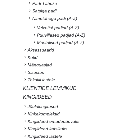
Padi Täheke
Satsiga padi
Nimetähega padi (A-Z)
Velvetist padjad (A-Z)
Puuvillased padjad (A-Z)
Mustrilised padjad (A-Z)
Aksessuaarid
Kotid
Mänguasjad
Sisustus
Tekstiil lastele
KLIENTIDE LEMMIKUD
KINGIIDEED
Jõulukingitused
Kinkekomplektid
Kingiideed emadepäevaks
Kingiideed katsikuks
Kingiideed lastele