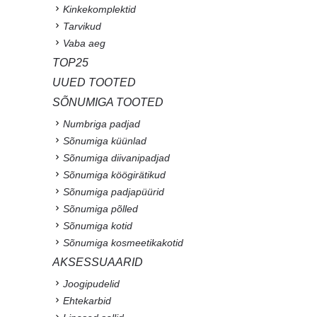
Kinkekomplektid
Tarvikud
Vaba aeg
TOP25
UUED TOOTED
SÕNUMIGA TOOTED
Numbriga padjad
Sõnumiga küünlad
Sõnumiga diivanipadjad
Sõnumiga köögirätikud
Sõnumiga padjapüürid
Sõnumiga põlled
Sõnumiga kotid
Sõnumiga kosmeetikakotid
AKSESSUAARID
Joogipudelid
Ehtekarbid