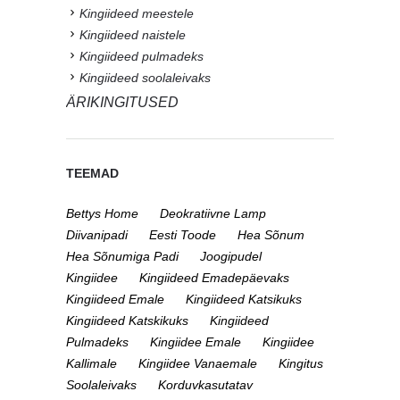
Kingiideed meestele
Kingiideed naistele
Kingiideed pulmadeks
Kingiideed soolaleivaks
ÄRIKINGITUSED
TEEMAD
Bettys Home
Deokratiivne Lamp
Diivanipadi
Eesti Toode
Hea Sõnum
Hea Sõnumiga Padi
Joogipudel
Kingiidee
Kingiideed Emadepäevaks
Kingiideed Emale
Kingiideed Katsikuks
Kingiideed Katskikuks
Kingiideed
Pulmadeks
Kingiidee Emale
Kingiidee
Kallimale
Kingiidee Vanaemale
Kingitus
Soolaleivaks
Korduvkasutatav