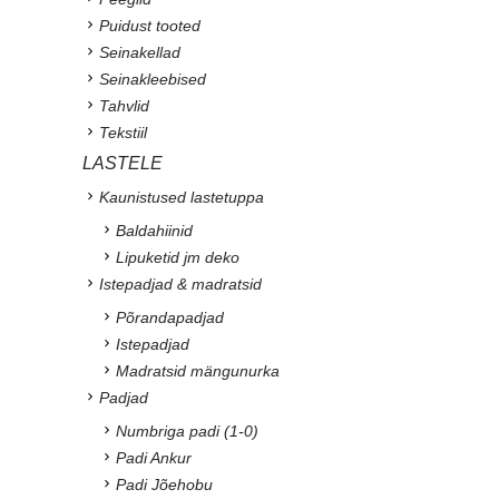
Puidust tooted
Seinakellad
Seinakleebised
Tahvlid
Tekstiil
LASTELE
Kaunistused lastetuppa
Baldahiinid
Lipuketid jm deko
Istepadjad & madratsid
Põrandapadjad
Istepadjad
Madratsid mängunurka
Padjad
Numbriga padi (1-0)
Padi Ankur
Padi Jõehobu