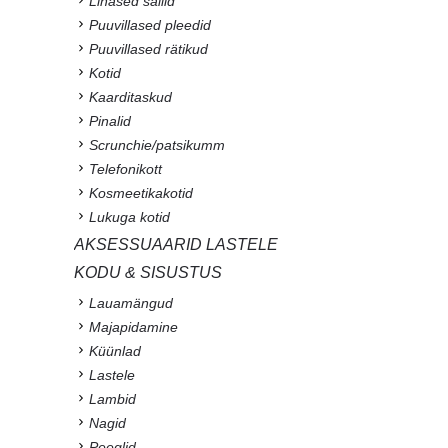
Linased sallid
Puuvillased pleedid
Puuvillased rätikud
Kotid
Kaarditaskud
Pinalid
Scrunchie/patsikumm
Telefonikott
Kosmeetikakotid
Lukuga kotid
AKSESSUAARID LASTELE
KODU & SISUSTUS
Lauamängud
Majapidamine
Küünlad
Lastele
Lambid
Nagid
Peeglid