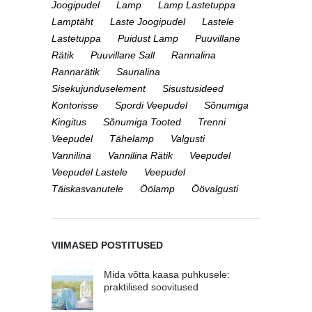
Joogipudel
Lamp
Lamp Lastetuppa
Lamptäht
Laste Joogipudel
Lastele
Lastetuppa
Puidust Lamp
Puuvillane
Rätik
Puuvillane Sall
Rannalina
Rannarätik
Saunalina
Sisekujunduselement
Sisustusideed
Kontorisse
Spordi Veepudel
Sõnumiga
Kingitus
Sõnumiga Tooted
Trenni
Veepudel
Tähelamp
Valgusti
Vannilina
Vannilina Rätik
Veepudel
Veepudel Lastele
Veepudel
Täiskasvanutele
Öölamp
Öövalgusti
VIIMASED POSTITUSED
Mida võtta kaasa puhkusele:
praktilised soovitused