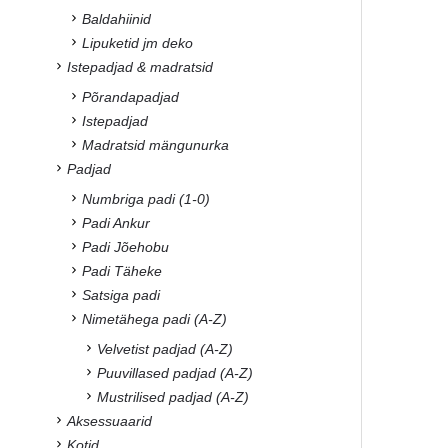
Baldahiinid
Lipuketid jm deko
Istepadjad & madratsid
Põrandapadjad
Istepadjad
Madratsid mängunurka
Padjad
Numbriga padi (1-0)
Padi Ankur
Padi Jõehobu
Padi Täheke
Satsiga padi
Nimetähega padi (A-Z)
Velvetist padjad (A-Z)
Puuvillased padjad (A-Z)
Mustrilised padjad (A-Z)
Aksessuaarid
Kotid