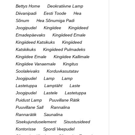
Bettys Home
Deokratiivne Lamp
Diivanipadi
Eesti Toode
Hea
Sõnum
Hea Sõnumiga Padi
Joogipudel
Kingiidee
Kingiideed
Emadepäevaks
Kingiideed Emale
Kingiideed Katsikuks
Kingiideed
Katskikuks
Kingiideed Pulmadeks
Kingiidee Emale
Kingiidee Kallimale
Kingiidee Vanaemale
Kingitus
Soolaleivaks
Korduvkasutatav
Joogipudel
Lamp
Lamp
Lastetuppa
Lamptäht
Laste
Joogipudel
Lastele
Lastetuppa
Puidust Lamp
Puuvillane Rätik
Puuvillane Sall
Rannalina
Rannarätik
Saunalina
Sisekujunduselement
Sisustusideed
Kontorisse
Spordi Veepudel