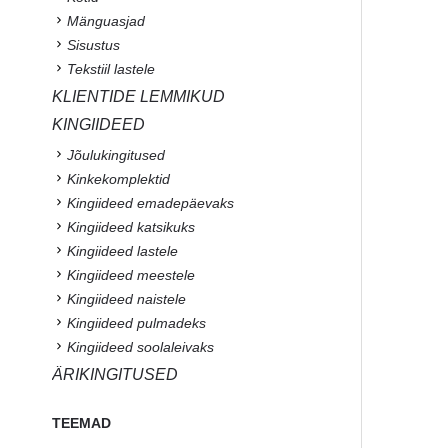
Mänguasjad
Sisustus
Tekstiil lastele
KLIENTIDE LEMMIKUD
KINGIIDEED
Jõulukingitused
Kinkekomplektid
Kingiideed emadepäevaks
Kingiideed katsikuks
Kingiideed lastele
Kingiideed meestele
Kingiideed naistele
Kingiideed pulmadeks
Kingiideed soolaleivaks
ÄRIKINGITUSED
TEEMAD