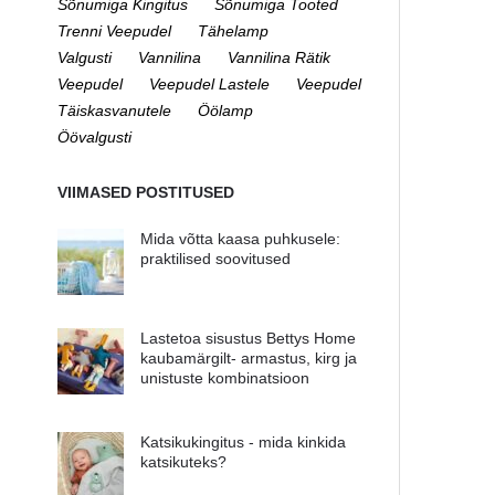
Sõnumiga Kingitus
Sõnumiga Tooted
Trenni Veepudel
Tähelamp
Valgusti
Vannilina
Vannilina Rätik
Veepudel
Veepudel Lastele
Veepudel
Täiskasvanutele
Öölamp
Öövalgusti
VIIMASED POSTITUSED
Mida võtta kaasa puhkusele:
praktilised soovitused
Lastetoa sisustus Bettys Home
kaubamärgilt- armastus, kirg ja
unistuste kombinatsioon
Katsikukingitus - mida kinkida
katsikuteks?