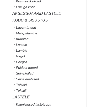
Kosmeetikakotid
Lukuga kotid
AKSESSUAARID LASTELE
KODU & SISUSTUS
Lauamängud
Majapidamine
Küünlad
Lastele
Lambid
Nagid
Peeglid
Puidust tooted
Seinakellad
Seinakleebised
Tahvlid
Tekstiil
LASTELE
Kaunistused lastetuppa