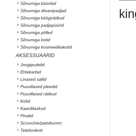
Sõnumiga küünlad
kin
Sõnumiga diivanipadjad
Sõnumiga köögirätikud
Sõnumiga padjapüürid
Sõnumiga põlled
Sõnumiga kotid
Sõnumiga kosmeetikakotid
AKSESSUAARID
Joogipudelid
Ehtekarbid
Linased sallid
Puuvillased pleedid
Puuvillased rätikud
Kotid
Kaarditaskud
Pinalid
Scrunchie/patsikumm
Telefonikott