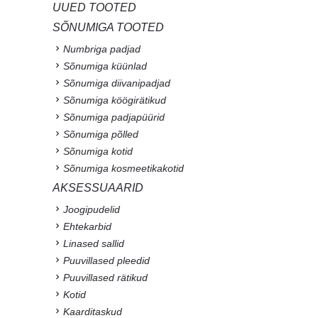
UUED TOOTED
SÕNUMIGA TOOTED
Numbriga padjad
Sõnumiga küünlad
Sõnumiga diivanipadjad
Sõnumiga köögirätikud
Sõnumiga padjapüürid
Sõnumiga põlled
Sõnumiga kotid
Sõnumiga kosmeetikakotid
AKSESSUAARID
Joogipudelid
Ehtekarbid
Linased sallid
Puuvillased pleedid
Puuvillased rätikud
Kotid
Kaarditaskud