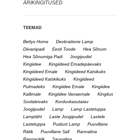
ÄRIKINGITUSED
TEEMAD
Bettys Home
Deokratiivne Lamp
Diivanipadi
Eesti Toode
Hea Sõnum
Hea Sõnumiga Padi
Joogipudel
Kingiidee
Kingiideed Emadepäevaks
Kingiideed Emale
Kingiideed Katsikuks
Kingiideed Katskikuks
Kingiideed
Pulmadeks
Kingiidee Emale
Kingiidee
Kallimale
Kingiidee Vanaemale
Kingitus
Soolaleivaks
Korduvkasutatav
Joogipudel
Lamp
Lamp Lastetuppa
Lamptäht
Laste Joogipudel
Lastele
Lastetuppa
Puidust Lamp
Puuvillane
Rätik
Puuvillane Sall
Rannalina
Rannarätik
Saunalina