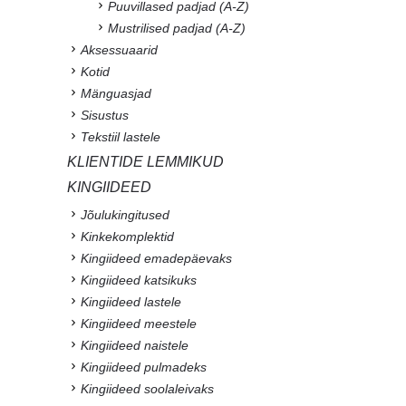
Puuvillased padjad (A-Z)
Mustrilised padjad (A-Z)
Aksessuaarid
Kotid
Mänguasjad
Sisustus
Tekstiil lastele
KLIENTIDE LEMMIKUD
KINGIIDEED
Jõulukingitused
Kinkekomplektid
Kingiideed emadepäevaks
Kingiideed katsikuks
Kingiideed lastele
Kingiideed meestele
Kingiideed naistele
Kingiideed pulmadeks
Kingiideed soolaleivaks