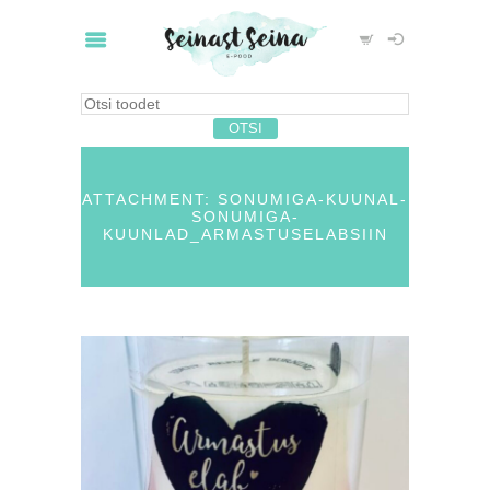
ATTACHMENT: SONUMIGA-KUUNAL-
SONUMIGA-
KUUNLAD_ARMASTUSELABSIIN