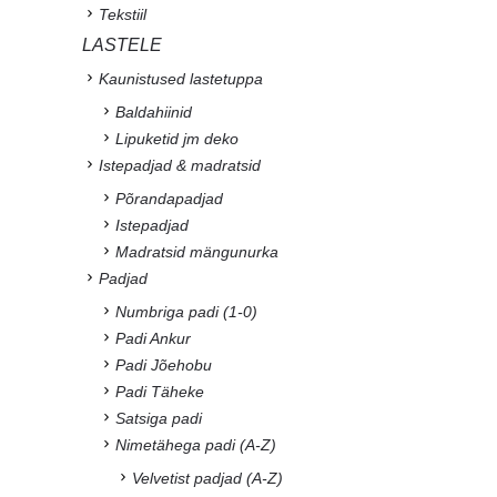
Tekstiil
LASTELE
Kaunistused lastetuppa
Baldahiinid
Lipuketid jm deko
Istepadjad & madratsid
Põrandapadjad
Istepadjad
Madratsid mängunurka
Padjad
Numbriga padi (1-0)
Padi Ankur
Padi Jõehobu
Padi Täheke
Satsiga padi
Nimetähega padi (A-Z)
Velvetist padjad (A-Z)