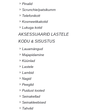
Pinalid
Scrunchie/patsikumm
Telefonikott
Kosmeetikakotid
Lukuga kotid
AKSESSUAARID LASTELE
KODU & SISUSTUS
Lauamängud
Majapidamine
Küünlad
Lastele
Lambid
Nagid
Peeglid
Puidust tooted
Seinakellad
Seinakleebised
Tahvlid