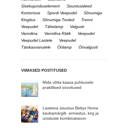
Sisekujunduselement
Sisustusideed
Kontorisse
Spordi Veepudel
Sõnumiga
Kingitus
Sõnumiga Tooted
Trenni
Veepudel
Tähelamp
Valgusti
Vannilina
Vannilina Rätik
Veepudel
Veepudel Lastele
Veepudel
Täiskasvanutele
Öölamp
Öövalgusti
VIIMASED POSTITUSED
Mida võtta kaasa puhkusele:
praktilised soovitused
Lastetoa sisustus Bettys Home
kaubamärgilt- armastus, kirg ja
unistuste kombinatsioon