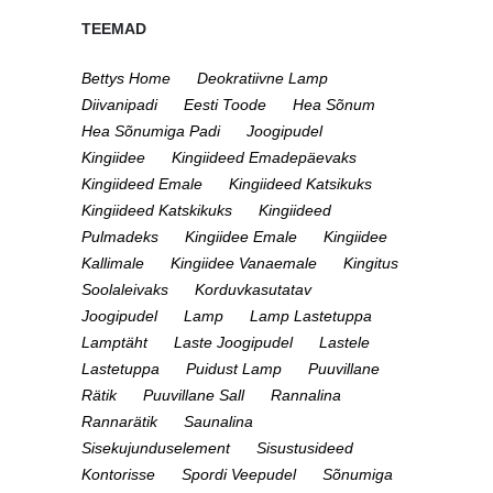
TEEMAD
Bettys Home
Deokratiivne Lamp
Diivanipadi
Eesti Toode
Hea Sõnum
Hea Sõnumiga Padi
Joogipudel
Kingiidee
Kingiideed Emadepäevaks
Kingiideed Emale
Kingiideed Katsikuks
Kingiideed Katskikuks
Kingiideed
Pulmadeks
Kingiidee Emale
Kingiidee
Kallimale
Kingiidee Vanaemale
Kingitus
Soolaleivaks
Korduvkasutatav
Joogipudel
Lamp
Lamp Lastetuppa
Lamptäht
Laste Joogipudel
Lastele
Lastetuppa
Puidust Lamp
Puuvillane
Rätik
Puuvillane Sall
Rannalina
Rannarätik
Saunalina
Sisekujunduselement
Sisustusideed
Kontorisse
Spordi Veepudel
Sõnumiga