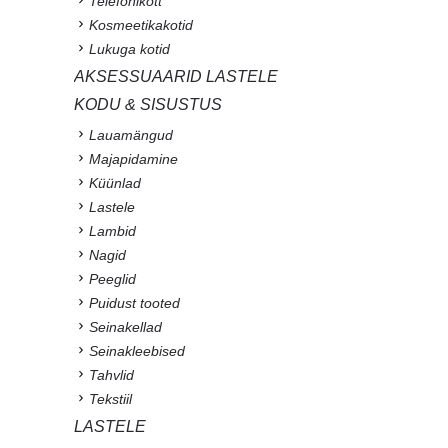
Telefonikott
Kosmeetikakotid
Lukuga kotid
AKSESSUAARID LASTELE
KODU & SISUSTUS
Lauamängud
Majapidamine
Küünlad
Lastele
Lambid
Nagid
Peeglid
Puidust tooted
Seinakellad
Seinakleebised
Tahvlid
Tekstiil
LASTELE