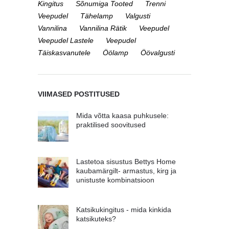
Kingitus
Sõnumiga Tooted
Trenni
Veepudel
Tähelamp
Valgusti
Vannilina
Vannilina Rätik
Veepudel
Veepudel Lastele
Veepudel
Täiskasvanutele
Öölamp
Öövalgusti
VIIMASED POSTITUSED
Mida võtta kaasa puhkusele:
praktilised soovitused
Lastetoa sisustus Bettys Home
kaubamärgilt- armastus, kirg ja
unistuste kombinatsioon
Katsikukingitus - mida kinkida
katsikuteks?