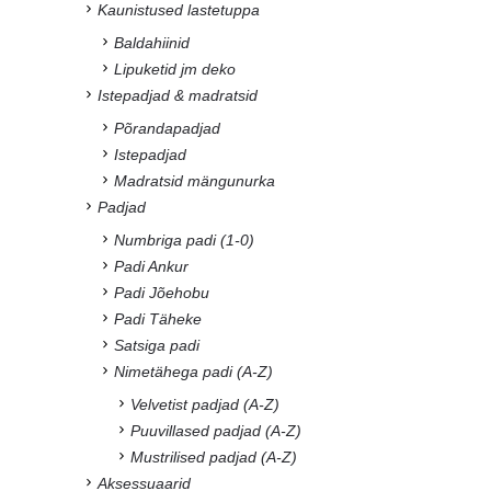
Kaunistused lastetuppa
Baldahiinid
Lipuketid jm deko
Istepadjad & madratsid
Põrandapadjad
Istepadjad
Madratsid mängunurka
Padjad
Numbriga padi (1-0)
Padi Ankur
Padi Jõehobu
Padi Täheke
Satsiga padi
Nimetähega padi (A-Z)
Velvetist padjad (A-Z)
Puuvillased padjad (A-Z)
Mustrilised padjad (A-Z)
Aksessuaarid