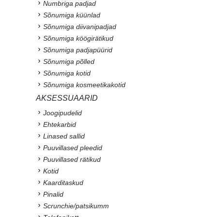
Numbriga padjad
Sõnumiga küünlad
Sõnumiga diivanipadjad
Sõnumiga köögirätikud
Sõnumiga padjapüürid
Sõnumiga põlled
Sõnumiga kotid
Sõnumiga kosmeetikakotid
AKSESSUAARID
Joogipudelid
Ehtekarbid
Linased sallid
Puuvillased pleedid
Puuvillased rätikud
Kotid
Kaarditaskud
Pinalid
Scrunchie/patsikumm