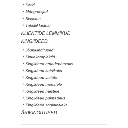
Kotid
Mänguasjad
Sisustus
Tekstiil lastele
KLIENTIDE LEMMIKUD
KINGIIDEED
Jõulukingitused
Kinkekomplektid
Kingiideed emadepäevaks
Kingiideed katsikuks
Kingiideed lastele
Kingiideed meestele
Kingiideed naistele
Kingiideed pulmadeks
Kingiideed soolaleivaks
ÄRIKINGITUSED