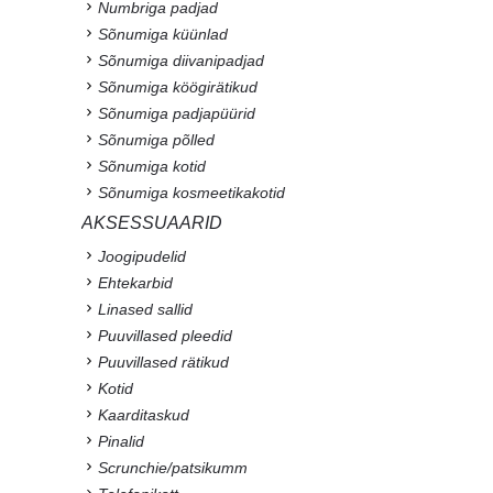
Numbriga padjad
Sõnumiga küünlad
Sõnumiga diivanipadjad
Sõnumiga köögirätikud
Sõnumiga padjapüürid
Sõnumiga põlled
Sõnumiga kotid
Sõnumiga kosmeetikakotid
AKSESSUAARID
Joogipudelid
Ehtekarbid
Linased sallid
Puuvillased pleedid
Puuvillased rätikud
Kotid
Kaarditaskud
Pinalid
Scrunchie/patsikumm