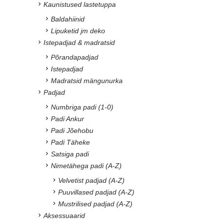
Kaunistused lastetuppa
Baldahiinid
Lipuketid jm deko
Istepadjad & madratsid
Põrandapadjad
Istepadjad
Madratsid mängunurka
Padjad
Numbriga padi (1-0)
Padi Ankur
Padi Jõehobu
Padi Täheke
Satsiga padi
Nimetähega padi (A-Z)
Velvetist padjad (A-Z)
Puuvillased padjad (A-Z)
Mustrilised padjad (A-Z)
Aksessuaarid