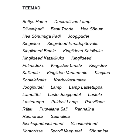
TEEMAD
Bettys Home
Deokratiivne Lamp
Diivanipadi
Eesti Toode
Hea Sõnum
Hea Sõnumiga Padi
Joogipudel
Kingiidee
Kingiideed Emadepäevaks
Kingiideed Emale
Kingiideed Katsikuks
Kingiideed Katskikuks
Kingiideed
Pulmadeks
Kingiidee Emale
Kingiidee
Kallimale
Kingiidee Vanaemale
Kingitus
Soolaleivaks
Korduvkasutatav
Joogipudel
Lamp
Lamp Lastetuppa
Lamptäht
Laste Joogipudel
Lastele
Lastetuppa
Puidust Lamp
Puuvillane
Rätik
Puuvillane Sall
Rannalina
Rannarätik
Saunalina
Sisekujunduselement
Sisustusideed
Kontorisse
Spordi Veepudel
Sõnumiga