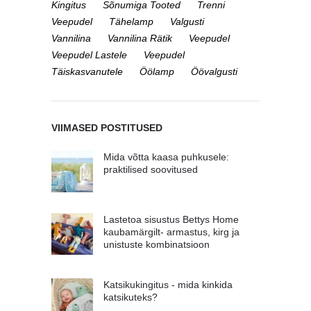
Kingitus
Sõnumiga Tooted
Trenni
Veepudel
Tähelamp
Valgusti
Vannilina
Vannilina Rätik
Veepudel
Veepudel Lastele
Veepudel
Täiskasvanutele
Öölamp
Öövalgusti
VIIMASED POSTITUSED
Mida võtta kaasa puhkusele:
praktilised soovitused
Lastetoa sisustus Bettys Home
kaubamärgilt- armastus, kirg ja
unistuste kombinatsioon
Katsikukingitus - mida kinkida
katsikuteks?