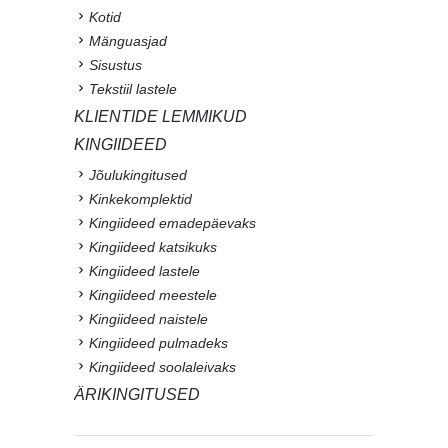
Kotid
Mänguasjad
Sisustus
Tekstiil lastele
KLIENTIDE LEMMIKUD
KINGIIDEED
Jõulukingitused
Kinkekomplektid
Kingiideed emadepäevaks
Kingiideed katsikuks
Kingiideed lastele
Kingiideed meestele
Kingiideed naistele
Kingiideed pulmadeks
Kingiideed soolaleivaks
ÄRIKINGITUSED