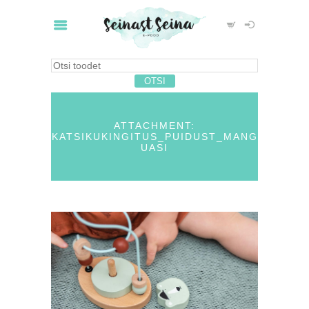
ATTACHMENT:
KATSIKUKINGITUS_PUIDUST_MANG
UASI