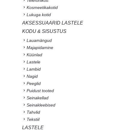
Telefonikott
Kosmeetikakotid
Lukuga kotid
AKSESSUAARID LASTELE
KODU & SISUSTUS
Lauamängud
Majapidamine
Küünlad
Lastele
Lambid
Nagid
Peeglid
Puidust tooted
Seinakellad
Seinakleebised
Tahvlid
Tekstiil
LASTELE