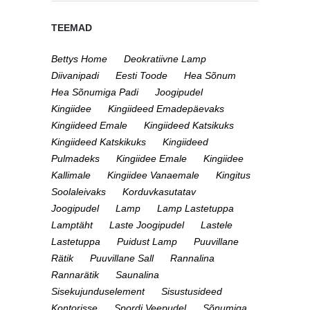
TEEMAD
Bettys Home
Deokratiivne Lamp
Diivanipadi
Eesti Toode
Hea Sõnum
Hea Sõnumiga Padi
Joogipudel
Kingiidee
Kingiideed Emadepäevaks
Kingiideed Emale
Kingiideed Katsikuks
Kingiideed Katskikuks
Kingiideed
Pulmadeks
Kingiidee Emale
Kingiidee
Kallimale
Kingiidee Vanaemale
Kingitus
Soolaleivaks
Korduvkasutatav
Joogipudel
Lamp
Lamp Lastetuppa
Lamptäht
Laste Joogipudel
Lastele
Lastetuppa
Puidust Lamp
Puuvillane
Rätik
Puuvillane Sall
Rannalina
Rannarätik
Saunalina
Sisekujunduselement
Sisustusideed
Kontorisse
Spordi Veepudel
Sõnumiga