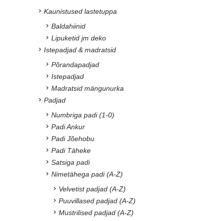
Kaunistused lastetuppa
Baldahiinid
Lipuketid jm deko
Istepadjad & madratsid
Põrandapadjad
Istepadjad
Madratsid mängunurka
Padjad
Numbriga padi (1-0)
Padi Ankur
Padi Jõehobu
Padi Täheke
Satsiga padi
Nimetähega padi (A-Z)
Velvetist padjad (A-Z)
Puuvillased padjad (A-Z)
Mustrilised padjad (A-Z)