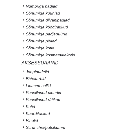
Numbriga padjad
Sõnumiga küünlad
Sõnumiga diivanipadjad
Sõnumiga köögirätikud
Sõnumiga padjapüürid
Sõnumiga põlled
Sõnumiga kotid
Sõnumiga kosmeetikakotid
AKSESSUAARID
Joogipudelid
Ehtekarbid
Linased sallid
Puuvillased pleedid
Puuvillased rätikud
Kotid
Kaarditaskud
Pinalid
Scrunchie/patsikumm