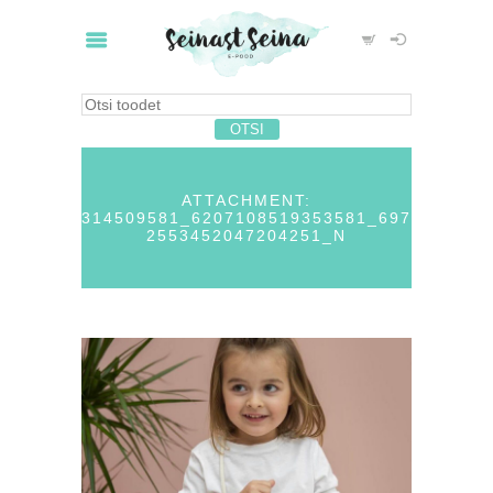
ATTACHMENT:
314509581_6207108519353581_697
2553452047204251_N