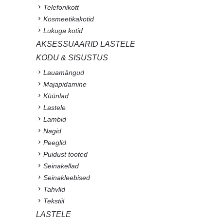
Telefonikott
Kosmeetikakotid
Lukuga kotid
AKSESSUAARID LASTELE
KODU & SISUSTUS
Lauamängud
Majapidamine
Küünlad
Lastele
Lambid
Nagid
Peeglid
Puidust tooted
Seinakellad
Seinakleebised
Tahvlid
Tekstiil
LASTELE