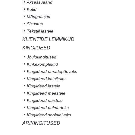
Aksessuaarid
Kotid
Mänguasjad
Sisustus
Tekstiil lastele
KLIENTIDE LEMMIKUD
KINGIIDEED
Jõulukingitused
Kinkekomplektid
Kingiideed emadepäevaks
Kingiideed katsikuks
Kingiideed lastele
Kingiideed meestele
Kingiideed naistele
Kingiideed pulmadeks
Kingiideed soolaleivaks
ÄRIKINGITUSED