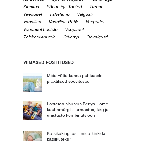
Kingitus
Sõnumiga Tooted
Trenni
Veepudel
Tähelamp
Valgusti
Vannilina
Vannilina Rätik
Veepudel
Veepudel Lastele
Veepudel
Täiskasvanutele
Öölamp
Öövalgusti
VIIMASED POSTITUSED
Mida võtta kaasa puhkusele:
praktilised soovitused
Lastetoa sisustus Bettys Home
kaubamärgilt- armastus, kirg ja
unistuste kombinatsioon
Katsikukingitus - mida kinkida
katsikuteks?