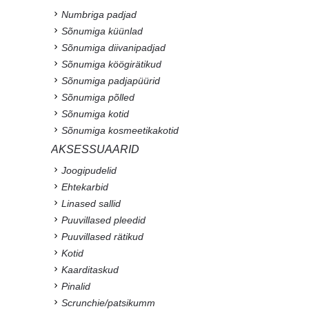
Numbriga padjad
Sõnumiga küünlad
Sõnumiga diivanipadjad
Sõnumiga köögirätikud
Sõnumiga padjapüürid
Sõnumiga põlled
Sõnumiga kotid
Sõnumiga kosmeetikakotid
AKSESSUAARID
Joogipudelid
Ehtekarbid
Linased sallid
Puuvillased pleedid
Puuvillased rätikud
Kotid
Kaarditaskud
Pinalid
Scrunchie/patsikumm