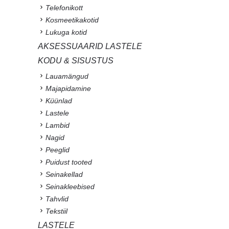
Telefonikott
Kosmeetikakotid
Lukuga kotid
AKSESSUAARID LASTELE
KODU & SISUSTUS
Lauamängud
Majapidamine
Küünlad
Lastele
Lambid
Nagid
Peeglid
Puidust tooted
Seinakellad
Seinakleebised
Tahvlid
Tekstiil
LASTELE