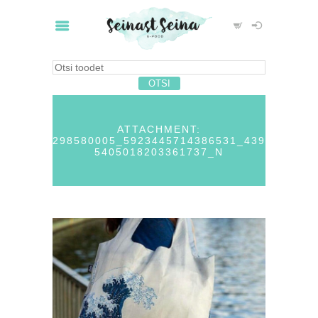
ATTACHMENT:
298580005_5923445714386531_439
5405018203361737_N