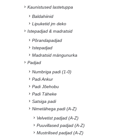
Kaunistused lastetuppa
Baldahiinid
Lipuketid jm deko
Istepadjad & madratsid
Põrandapadjad
Istepadjad
Madratsid mängunurka
Padjad
Numbriga padi (1-0)
Padi Ankur
Padi Jõehobu
Padi Täheke
Satsiga padi
Nimetähega padi (A-Z)
Velvetist padjad (A-Z)
Puuvillased padjad (A-Z)
Mustrilised padjad (A-Z)