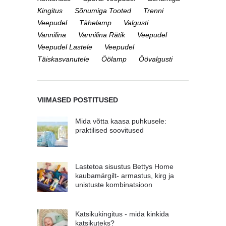
Kingitus
Sõnumiga Tooted
Trenni
Veepudel
Tähelamp
Valgusti
Vannilina
Vannilina Rätik
Veepudel
Veepudel Lastele
Veepudel
Täiskasvanutele
Öölamp
Öövalgusti
VIIMASED POSTITUSED
Mida võtta kaasa puhkusele:
praktilised soovitused
Lastetoa sisustus Bettys Home
kaubamärgilt- armastus, kirg ja
unistuste kombinatsioon
Katsikukingitus - mida kinkida
katsikuteks?