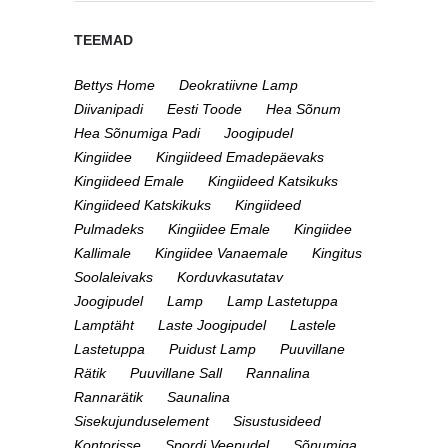
TEEMAD
Bettys Home
Deokratiivne Lamp
Diivanipadi
Eesti Toode
Hea Sõnum
Hea Sõnumiga Padi
Joogipudel
Kingiidee
Kingiideed Emadepäevaks
Kingiideed Emale
Kingiideed Katsikuks
Kingiideed Katskikuks
Kingiideed
Pulmadeks
Kingiidee Emale
Kingiidee
Kallimale
Kingiidee Vanaemale
Kingitus
Soolaleivaks
Korduvkasutatav
Joogipudel
Lamp
Lamp Lastetuppa
Lamptäht
Laste Joogipudel
Lastele
Lastetuppa
Puidust Lamp
Puuvillane
Rätik
Puuvillane Sall
Rannalina
Rannarätik
Saunalina
Sisekujunduselement
Sisustusideed
Kontorisse
Spordi Veepudel
Sõnumiga