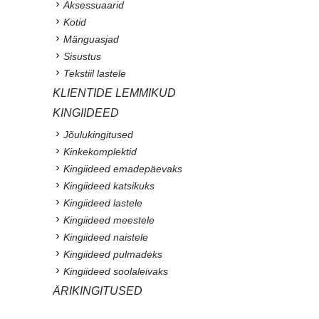
Aksessuaarid
Kotid
Mänguasjad
Sisustus
Tekstiil lastele
KLIENTIDE LEMMIKUD
KINGIIDEED
Jõulukingitused
Kinkekomplektid
Kingiideed emadepäevaks
Kingiideed katsikuks
Kingiideed lastele
Kingiideed meestele
Kingiideed naistele
Kingiideed pulmadeks
Kingiideed soolaleivaks
ÄRIKINGITUSED