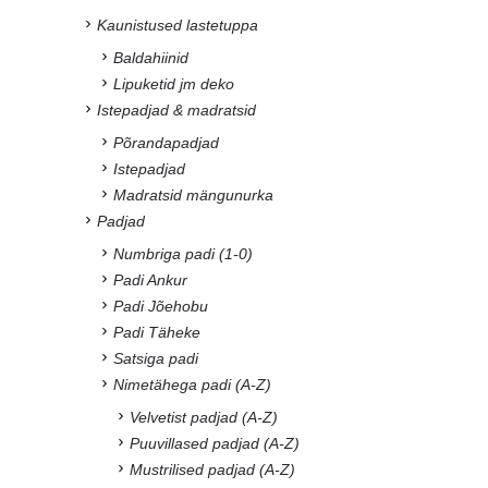
Kaunistused lastetuppa
Baldahiinid
Lipuketid jm deko
Istepadjad & madratsid
Põrandapadjad
Istepadjad
Madratsid mängunurka
Padjad
Numbriga padi (1-0)
Padi Ankur
Padi Jõehobu
Padi Täheke
Satsiga padi
Nimetähega padi (A-Z)
Velvetist padjad (A-Z)
Puuvillased padjad (A-Z)
Mustrilised padjad (A-Z)