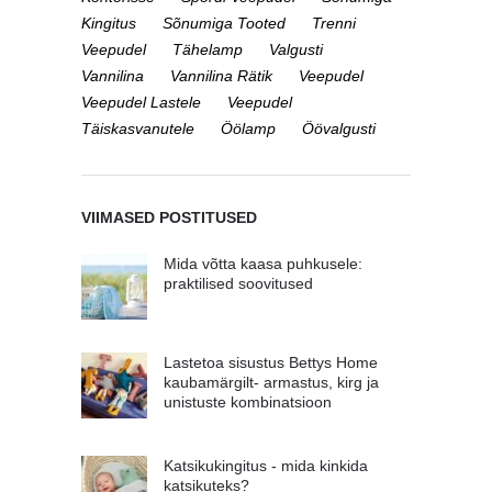
Kingitus
Sõnumiga Tooted
Trenni
Veepudel
Tähelamp
Valgusti
Vannilina
Vannilina Rätik
Veepudel
Veepudel Lastele
Veepudel
Täiskasvanutele
Öölamp
Öövalgusti
VIIMASED POSTITUSED
Mida võtta kaasa puhkusele:
praktilised soovitused
Lastetoa sisustus Bettys Home
kaubamärgilt- armastus, kirg ja
unistuste kombinatsioon
Katsikukingitus - mida kinkida
katsikuteks?