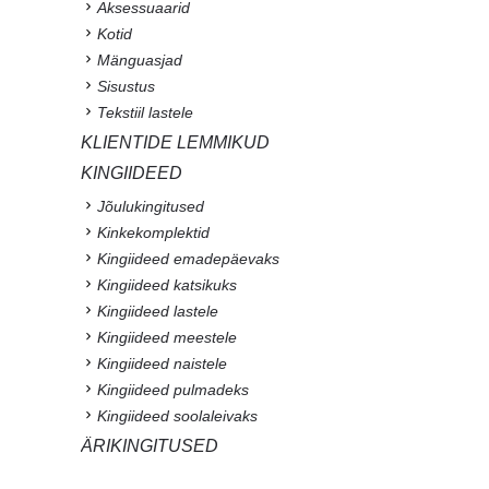
Aksessuaarid
Kotid
Mänguasjad
Sisustus
Tekstiil lastele
KLIENTIDE LEMMIKUD
KINGIIDEED
Jõulukingitused
Kinkekomplektid
Kingiideed emadepäevaks
Kingiideed katsikuks
Kingiideed lastele
Kingiideed meestele
Kingiideed naistele
Kingiideed pulmadeks
Kingiideed soolaleivaks
ÄRIKINGITUSED