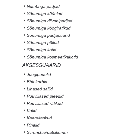
Numbriga padjad
Sõnumiga küünlad
Sõnumiga diivanipadjad
Sõnumiga köögirätikud
Sõnumiga padjapüürid
Sõnumiga põlled
Sõnumiga kotid
Sõnumiga kosmeetikakotid
AKSESSUAARID
Joogipudelid
Ehtekarbid
Linased sallid
Puuvillased pleedid
Puuvillased rätikud
Kotid
Kaarditaskud
Pinalid
Scrunchie/patsikumm