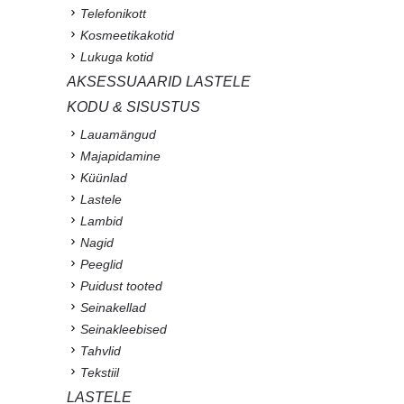
Telefonikott
Kosmeetikakotid
Lukuga kotid
AKSESSUAARID LASTELE
KODU & SISUSTUS
Lauamängud
Majapidamine
Küünlad
Lastele
Lambid
Nagid
Peeglid
Puidust tooted
Seinakellad
Seinakleebised
Tahvlid
Tekstiil
LASTELE