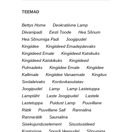
TEEMAD
Bettys Home
Deokratiivne Lamp
Diivanipadi
Eesti Toode
Hea Sõnum
Hea Sõnumiga Padi
Joogipudel
Kingiidee
Kingiideed Emadepäevaks
Kingiideed Emale
Kingiideed Katsikuks
Kingiideed Katskikuks
Kingiideed
Pulmadeks
Kingiidee Emale
Kingiidee
Kallimale
Kingiidee Vanaemale
Kingitus
Soolaleivaks
Korduvkasutatav
Joogipudel
Lamp
Lamp Lastetuppa
Lamptäht
Laste Joogipudel
Lastele
Lastetuppa
Puidust Lamp
Puuvillane
Rätik
Puuvillane Sall
Rannalina
Rannarätik
Saunalina
Sisekujunduselement
Sisustusideed
Kontorisse
Spordi Veepudel
Sõnumiga