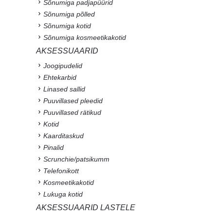
Sõnumiga padjapüürid
Sõnumiga põlled
Sõnumiga kotid
Sõnumiga kosmeetikakotid
AKSESSUAARID
Joogipudelid
Ehtekarbid
Linased sallid
Puuvillased pleedid
Puuvillased rätikud
Kotid
Kaarditaskud
Pinalid
Scrunchie/patsikumm
Telefonikott
Kosmeetikakotid
Lukuga kotid
AKSESSUAARID LASTELE