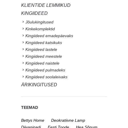
KLIENTIDE LEMMIKUD
KINGIIDEED
Jõulukingitused
Kinkekomplektid
Kingiideed emadepäevaks
Kingiideed katsikuks
Kingiideed lastele
Kingiideed meestele
Kingiideed naistele
Kingiideed pulmadeks
Kingiideed soolaleivaks
ÄRIKINGITUSED
TEEMAD
Bettys Home
Deokratiivne Lamp
Diivanipadi
Eesti Toode
Hea Sõnum