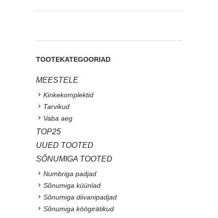
TOOTEKATEGOORIAD
MEESTELE
Kinkekomplektid
Tarvikud
Vaba aeg
TOP25
UUED TOOTED
SÕNUMIGA TOOTED
Numbriga padjad
Sõnumiga küünlad
Sõnumiga diivanipadjad
Sõnumiga köögirätikud