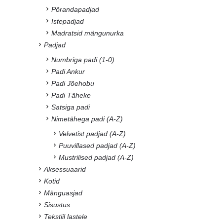
Põrandapadjad
Istepadjad
Madratsid mängunurka
Padjad
Numbriga padi (1-0)
Padi Ankur
Padi Jõehobu
Padi Täheke
Satsiga padi
Nimetähega padi (A-Z)
Velvetist padjad (A-Z)
Puuvillased padjad (A-Z)
Mustrilised padjad (A-Z)
Aksessuaarid
Kotid
Mänguasjad
Sisustus
Tekstiil lastele