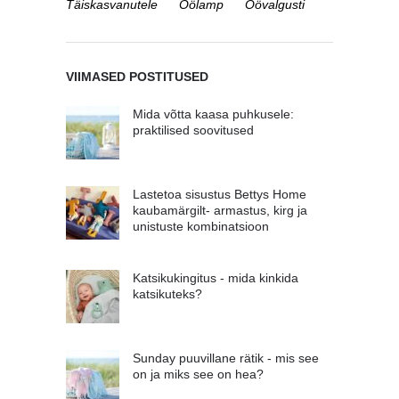
Täiskasvanutele
Öölamp
Öövalgusti
VIIMASED POSTITUSED
Mida võtta kaasa puhkusele:
praktilised soovitused
Lastetoa sisustus Bettys Home
kaubamärgilt- armastus, kirg ja
unistuste kombinatsioon
Katsikukingitus - mida kinkida
katsikuteks?
Sunday puuvillane rätik - mis see
on ja miks see on hea?