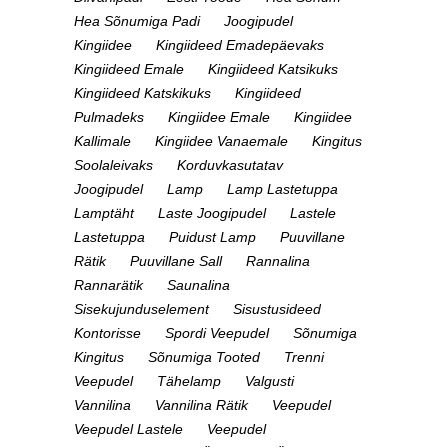
Hea Sõnumiga Padi
Joogipudel
Kingiidee
Kingiideed Emadepäevaks
Kingiideed Emale
Kingiideed Katsikuks
Kingiideed Katskikuks
Kingiideed
Pulmadeks
Kingiidee Emale
Kingiidee
Kallimale
Kingiidee Vanaemale
Kingitus
Soolaleivaks
Korduvkasutatav
Joogipudel
Lamp
Lamp Lastetuppa
Lamptäht
Laste Joogipudel
Lastele
Lastetuppa
Puidust Lamp
Puuvillane
Rätik
Puuvillane Sall
Rannalina
Rannarätik
Saunalina
Sisekujunduselement
Sisustusideed
Kontorisse
Spordi Veepudel
Sõnumiga
Kingitus
Sõnumiga Tooted
Trenni
Veepudel
Tähelamp
Valgusti
Vannilina
Vannilina Rätik
Veepudel
Veepudel Lastele
Veepudel