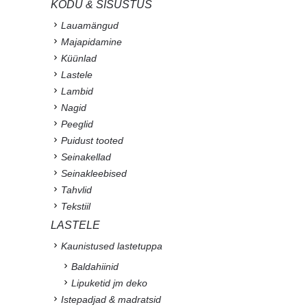
KODU & SISUSTUS
Lauamängud
Majapidamine
Küünlad
Lastele
Lambid
Nagid
Peeglid
Puidust tooted
Seinakellad
Seinakleebised
Tahvlid
Tekstiil
LASTELE
Kaunistused lastetuppa
Baldahiinid
Lipuketid jm deko
Istepadjad & madratsid