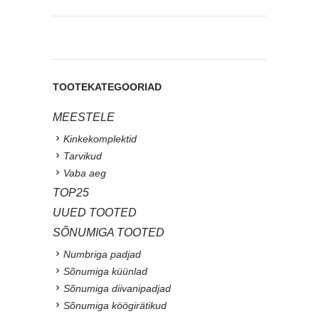
TOOTEKATEGOORIAD
MEESTELE
Kinkekomplektid
Tarvikud
Vaba aeg
TOP25
UUED TOOTED
SÕNUMIGA TOOTED
Numbriga padjad
Sõnumiga küünlad
Sõnumiga diivanipadjad
Sõnumiga köögirätikud