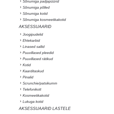
Sõnumiga padjapüürid
Sõnumiga põlled
Sõnumiga kotid
Sõnumiga kosmeetikakotid
AKSESSUAARID
Joogipudelid
Ehtekarbid
Linased sallid
Puuvillased pleedid
Puuvillased rätikud
Kotid
Kaarditaskud
Pinalid
Scrunchie/patsikumm
Telefonikott
Kosmeetikakotid
Lukuga kotid
AKSESSUAARID LASTELE