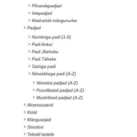
Põrandapadjad
Istepadjad
Madratsid mängunurka
Padjad
Numbriga padi (1-0)
Padi Ankur
Padi Jõehobu
Padi Täheke
Satsiga padi
Nimetähega padi (A-Z)
Velvetist padjad (A-Z)
Puuvillased padjad (A-Z)
Mustrilised padjad (A-Z)
Aksessuaarid
Kotid
Mänguasjad
Sisustus
Tekstiil lastele