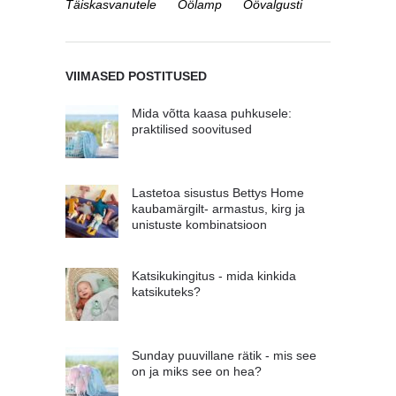
Täiskasvanutele
Öölamp
Öövalgusti
VIIMASED POSTITUSED
Mida võtta kaasa puhkusele:
praktilised soovitused
Lastetoa sisustus Bettys Home
kaubamärgilt- armastus, kirg ja
unistuste kombinatsioon
Katsikukingitus - mida kinkida
katsikuteks?
Sunday puuvillane rätik - mis see
on ja miks see on hea?