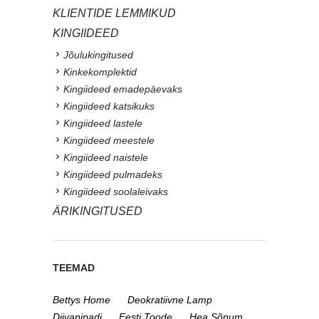
KLIENTIDE LEMMIKUD
KINGIIDEED
Jõulukingitused
Kinkekomplektid
Kingiideed emadepäevaks
Kingiideed katsikuks
Kingiideed lastele
Kingiideed meestele
Kingiideed naistele
Kingiideed pulmadeks
Kingiideed soolaleivaks
ÄRIKINGITUSED
TEEMAD
Bettys Home
Deokratiivne Lamp
Diivanipadi
Eesti Toode
Hea Sõnum