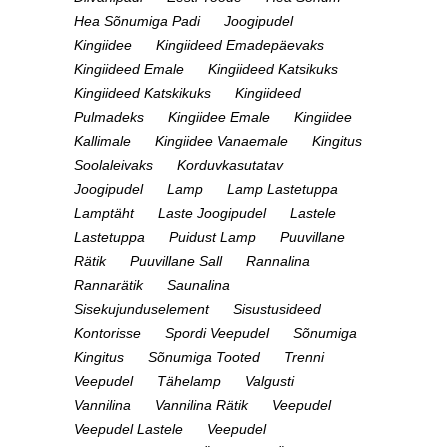
Hea Sõnumiga Padi
Joogipudel
Kingiidee
Kingiideed Emadepäevaks
Kingiideed Emale
Kingiideed Katsikuks
Kingiideed Katskikuks
Kingiideed
Pulmadeks
Kingiidee Emale
Kingiidee
Kallimale
Kingiidee Vanaemale
Kingitus
Soolaleivaks
Korduvkasutatav
Joogipudel
Lamp
Lamp Lastetuppa
Lamptäht
Laste Joogipudel
Lastele
Lastetuppa
Puidust Lamp
Puuvillane
Rätik
Puuvillane Sall
Rannalina
Rannarätik
Saunalina
Sisekujunduselement
Sisustusideed
Kontorisse
Spordi Veepudel
Sõnumiga
Kingitus
Sõnumiga Tooted
Trenni
Veepudel
Tähelamp
Valgusti
Vannilina
Vannilina Rätik
Veepudel
Veepudel Lastele
Veepudel