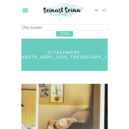
ATTACHMENT:
AASTA_VÄRV_2016_TRENDIVÄRV_2