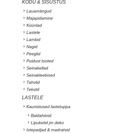
KODU & SISUSTUS
Lauamängud
Majapidamine
Küünlad
Lastele
Lambid
Nagid
Peeglid
Puidust tooted
Seinakellad
Seinakleebised
Tahvlid
Tekstiil
LASTELE
Kaunistused lastetuppa
Baldahiinid
Lipuketid jm deko
Istepadjad & madratsid