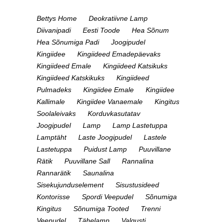
Bettys Home
Deokratiivne Lamp
Diivanipadi
Eesti Toode
Hea Sõnum
Hea Sõnumiga Padi
Joogipudel
Kingiidee
Kingiideed Emadepäevaks
Kingiideed Emale
Kingiideed Katsikuks
Kingiideed Katskikuks
Kingiideed
Pulmadeks
Kingiidee Emale
Kingiidee
Kallimale
Kingiidee Vanaemale
Kingitus
Soolaleivaks
Korduvkasutatav
Joogipudel
Lamp
Lamp Lastetuppa
Lamptäht
Laste Joogipudel
Lastele
Lastetuppa
Puidust Lamp
Puuvillane
Rätik
Puuvillane Sall
Rannalina
Rannarätik
Saunalina
Sisekujunduselement
Sisustusideed
Kontorisse
Spordi Veepudel
Sõnumiga
Kingitus
Sõnumiga Tooted
Trenni
Veepudel
Tähelamp
Valgusti