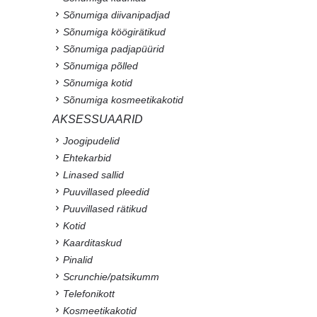
Sõnumiga diivanipadjad
Sõnumiga köögirätikud
Sõnumiga padjapüürid
Sõnumiga põlled
Sõnumiga kotid
Sõnumiga kosmeetikakotid
AKSESSUAARID
Joogipudelid
Ehtekarbid
Linased sallid
Puuvillased pleedid
Puuvillased rätikud
Kotid
Kaarditaskud
Pinalid
Scrunchie/patsikumm
Telefonikott
Kosmeetikakotid