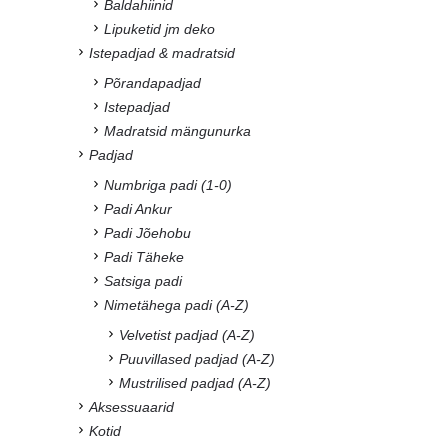
Baldahiinid
Lipuketid jm deko
Istepadjad & madratsid
Põrandapadjad
Istepadjad
Madratsid mängunurka
Padjad
Numbriga padi (1-0)
Padi Ankur
Padi Jõehobu
Padi Täheke
Satsiga padi
Nimetähega padi (A-Z)
Velvetist padjad (A-Z)
Puuvillased padjad (A-Z)
Mustrilised padjad (A-Z)
Aksessuaarid
Kotid