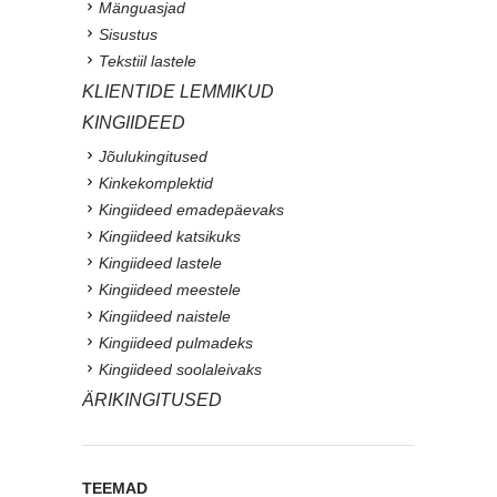
Mänguasjad
Sisustus
Tekstiil lastele
KLIENTIDE LEMMIKUD
KINGIIDEED
Jõulukingitused
Kinkekomplektid
Kingiideed emadepäevaks
Kingiideed katsikuks
Kingiideed lastele
Kingiideed meestele
Kingiideed naistele
Kingiideed pulmadeks
Kingiideed soolaleivaks
ÄRIKINGITUSED
TEEMAD