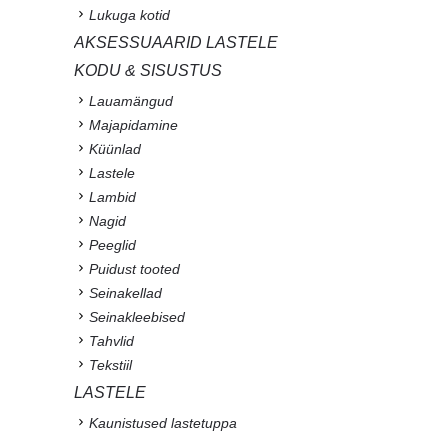
Lukuga kotid
AKSESSUAARID LASTELE
KODU & SISUSTUS
Lauamängud
Majapidamine
Küünlad
Lastele
Lambid
Nagid
Peeglid
Puidust tooted
Seinakellad
Seinakleebised
Tahvlid
Tekstiil
LASTELE
Kaunistused lastetuppa