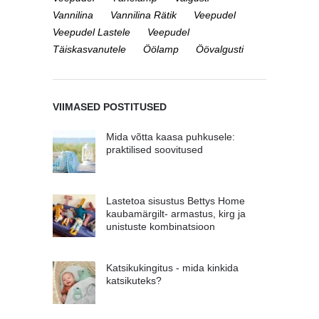
Vannilina
Vannilina Rätik
Veepudel
Veepudel Lastele
Veepudel
Täiskasvanutele
Öölamp
Öövalgusti
VIIMASED POSTITUSED
Mida võtta kaasa puhkusele:
praktilised soovitused
Lastetoa sisustus Bettys Home
kaubamärgilt- armastus, kirg ja
unistuste kombinatsioon
Katsikukingitus - mida kinkida
katsikuteks?