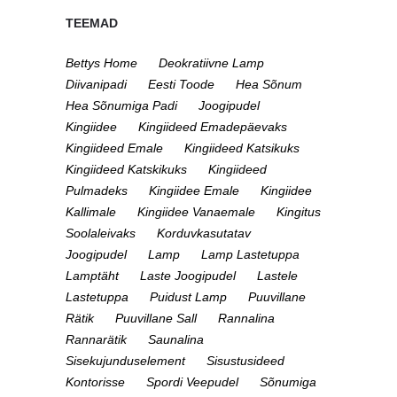
TEEMAD
Bettys Home
Deokratiivne Lamp
Diivanipadi
Eesti Toode
Hea Sõnum
Hea Sõnumiga Padi
Joogipudel
Kingiidee
Kingiideed Emadepäevaks
Kingiideed Emale
Kingiideed Katsikuks
Kingiideed Katskikuks
Kingiideed
Pulmadeks
Kingiidee Emale
Kingiidee
Kallimale
Kingiidee Vanaemale
Kingitus
Soolaleivaks
Korduvkasutatav
Joogipudel
Lamp
Lamp Lastetuppa
Lamptäht
Laste Joogipudel
Lastele
Lastetuppa
Puidust Lamp
Puuvillane
Rätik
Puuvillane Sall
Rannalina
Rannarätik
Saunalina
Sisekujunduselement
Sisustusideed
Kontorisse
Spordi Veepudel
Sõnumiga