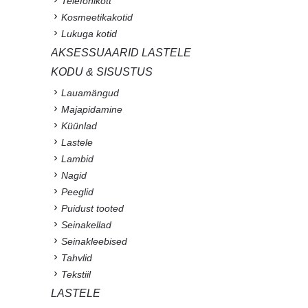
Telefonikott
Kosmeetikakotid
Lukuga kotid
AKSESSUAARID LASTELE
KODU & SISUSTUS
Lauamängud
Majapidamine
Küünlad
Lastele
Lambid
Nagid
Peeglid
Puidust tooted
Seinakellad
Seinakleebised
Tahvlid
Tekstiil
LASTELE