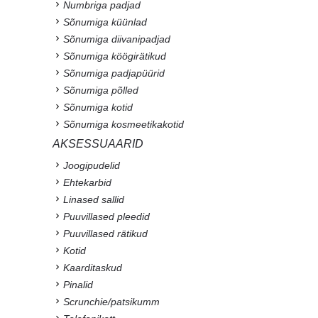
Numbriga padjad
Sõnumiga küünlad
Sõnumiga diivanipadjad
Sõnumiga köögirätikud
Sõnumiga padjapüürid
Sõnumiga põlled
Sõnumiga kotid
Sõnumiga kosmeetikakotid
AKSESSUAARID
Joogipudelid
Ehtekarbid
Linased sallid
Puuvillased pleedid
Puuvillased rätikud
Kotid
Kaarditaskud
Pinalid
Scrunchie/patsikumm