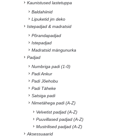
Kaunistused lastetuppa
Baldahiinid
Lipuketid jm deko
Istepadjad & madratsid
Põrandapadjad
Istepadjad
Madratsid mängunurka
Padjad
Numbriga padi (1-0)
Padi Ankur
Padi Jõehobu
Padi Täheke
Satsiga padi
Nimetähega padi (A-Z)
Velvetist padjad (A-Z)
Puuvillased padjad (A-Z)
Mustrilised padjad (A-Z)
Aksessuaarid