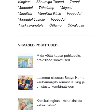
Kingitus
Sõnumiga Tooted
Trenni
Veepudel
Tähelamp
Valgusti
Vannilina
Vannilina Rätik
Veepudel
Veepudel Lastele
Veepudel
Täiskasvanutele
Öölamp
Öövalgusti
VIIMASED POSTITUSED
Mida võtta kaasa puhkusele:
praktilised soovitused
Lastetoa sisustus Bettys Home
kaubamärgilt- armastus, kirg ja
unistuste kombinatsioon
Katsikukingitus - mida kinkida
katsikuteks?