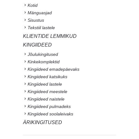
Kotid
Mänguasjad
Sisustus
Tekstiil lastele
KLIENTIDE LEMMIKUD
KINGIIDEED
Jõulukingitused
Kinkekomplektid
Kingiideed emadepäevaks
Kingiideed katsikuks
Kingiideed lastele
Kingiideed meestele
Kingiideed naistele
Kingiideed pulmadeks
Kingiideed soolaleivaks
ÄRIKINGITUSED