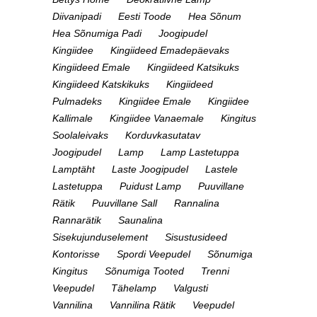
Diivanipadi
Eesti Toode
Hea Sõnum
Hea Sõnumiga Padi
Joogipudel
Kingiidee
Kingiideed Emadepäevaks
Kingiideed Emale
Kingiideed Katsikuks
Kingiideed Katskikuks
Kingiideed
Pulmadeks
Kingiidee Emale
Kingiidee
Kallimale
Kingiidee Vanaemale
Kingitus
Soolaleivaks
Korduvkasutatav
Joogipudel
Lamp
Lamp Lastetuppa
Lamptäht
Laste Joogipudel
Lastele
Lastetuppa
Puidust Lamp
Puuvillane
Rätik
Puuvillane Sall
Rannalina
Rannarätik
Saunalina
Sisekujunduselement
Sisustusideed
Kontorisse
Spordi Veepudel
Sõnumiga
Kingitus
Sõnumiga Tooted
Trenni
Veepudel
Tähelamp
Valgusti
Vannilina
Vannilina Rätik
Veepudel