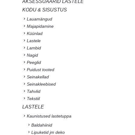
AKSESSUAARID LASTELE
KODU & SISUSTUS
Lauamängud
Majapidamine
Küünlad
Lastele
Lambid
Nagid
Peeglid
Puidust tooted
Seinakellad
Seinakleebised
Tahvlid
Tekstiil
LASTELE
Kaunistused lastetuppa
Baldahiinid
Lipuketid jm deko