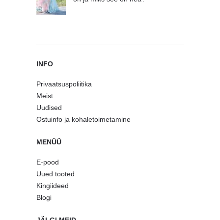
INFO
Privaatsuspoliitika
Meist
Uudised
Ostuinfo ja kohaletoimetamine
MENÜÜ
E-pood
Uued tooted
Kingiideed
Blogi
JÄLGI MEID