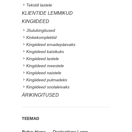
Tekstiil lastele
KLIENTIDE LEMMIKUD
KINGIIDEED
Jõulukingitused
Kinkekomplektid
Kingiideed emadepäevaks
Kingiideed katsikuks
Kingiideed lastele
Kingiideed meestele
Kingiideed naistele
Kingiideed pulmadeks
Kingiideed soolaleivaks
ÄRIKINGITUSED
TEEMAD
Bettys Home
Deokratiivne Lamp