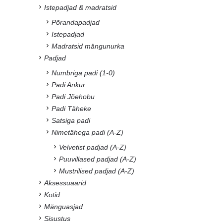
Istepadjad & madratsid
Põrandapadjad
Istepadjad
Madratsid mängunurka
Padjad
Numbriga padi (1-0)
Padi Ankur
Padi Jõehobu
Padi Täheke
Satsiga padi
Nimetähega padi (A-Z)
Velvetist padjad (A-Z)
Puuvillased padjad (A-Z)
Mustrilised padjad (A-Z)
Aksessuaarid
Kotid
Mänguasjad
Sisustus