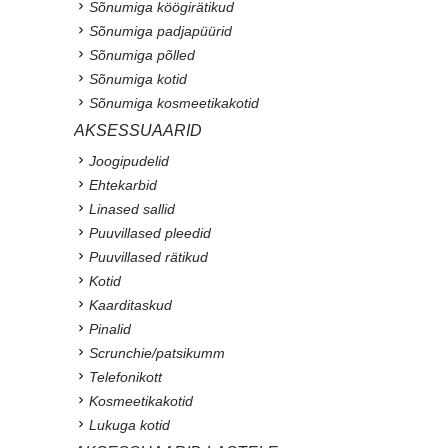
Sõnumiga köögirätikud
Sõnumiga padjapüürid
Sõnumiga põlled
Sõnumiga kotid
Sõnumiga kosmeetikakotid
AKSESSUAARID
Joogipudelid
Ehtekarbid
Linased sallid
Puuvillased pleedid
Puuvillased rätikud
Kotid
Kaarditaskud
Pinalid
Scrunchie/patsikumm
Telefonikott
Kosmeetikakotid
Lukuga kotid