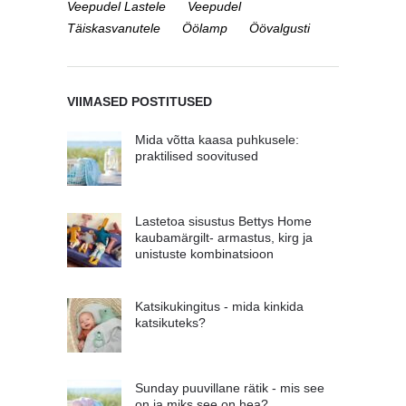
Veepudel Lastele
Veepudel
Täiskasvanutele
Öölamp
Öövalgusti
VIIMASED POSTITUSED
Mida võtta kaasa puhkusele:
praktilised soovitused
Lastetoa sisustus Bettys Home
kaubamärgilt- armastus, kirg ja
unistuste kombinatsioon
Katsikukingitus - mida kinkida
katsikuteks?
Sunday puuvillane rätik - mis see
on ja miks see on hea?