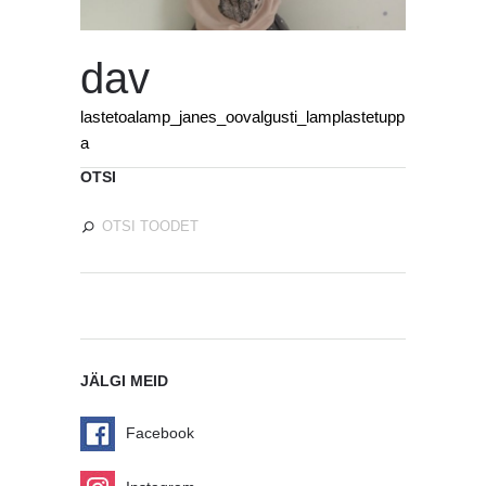
dav
lastetoalamp_janes_oovalgusti_lamplastetupp
a
OTSI
JÄLGI MEID
Facebook