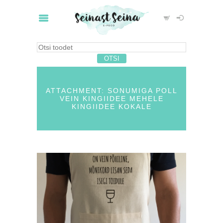
ATTACHMENT: SONUMIGA POLL
VEIN KINGIIDEE MEHELE
KINGIIDEE KOKALE