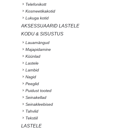
Telefonikott
Kosmeetikakotid
Lukuga kotid
AKSESSUAARID LASTELE
KODU & SISUSTUS
Lauamängud
Majapidamine
Küünlad
Lastele
Lambid
Nagid
Peeglid
Puidust tooted
Seinakellad
Seinakleebised
Tahvlid
Tekstiil
LASTELE