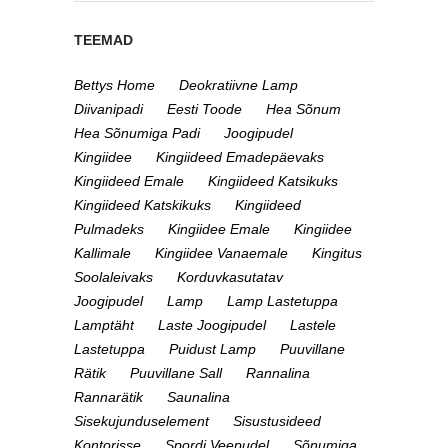
TEEMAD
Bettys Home
Deokratiivne Lamp
Diivanipadi
Eesti Toode
Hea Sõnum
Hea Sõnumiga Padi
Joogipudel
Kingiidee
Kingiideed Emadepäevaks
Kingiideed Emale
Kingiideed Katsikuks
Kingiideed Katskikuks
Kingiideed
Pulmadeks
Kingiidee Emale
Kingiidee
Kallimale
Kingiidee Vanaemale
Kingitus
Soolaleivaks
Korduvkasutatav
Joogipudel
Lamp
Lamp Lastetuppa
Lamptäht
Laste Joogipudel
Lastele
Lastetuppa
Puidust Lamp
Puuvillane
Rätik
Puuvillane Sall
Rannalina
Rannarätik
Saunalina
Sisekujunduselement
Sisustusideed
Kontorisse
Spordi Veepudel
Sõnumiga