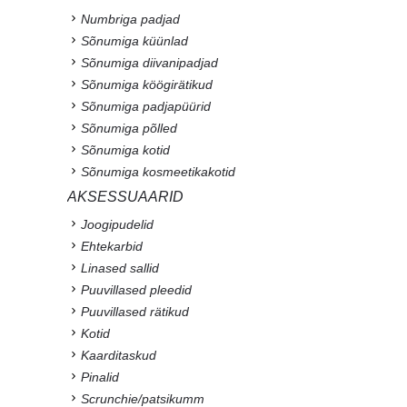
Numbriga padjad
Sõnumiga küünlad
Sõnumiga diivanipadjad
Sõnumiga köögirätikud
Sõnumiga padjapüürid
Sõnumiga põlled
Sõnumiga kotid
Sõnumiga kosmeetikakotid
AKSESSUAARID
Joogipudelid
Ehtekarbid
Linased sallid
Puuvillased pleedid
Puuvillased rätikud
Kotid
Kaarditaskud
Pinalid
Scrunchie/patsikumm