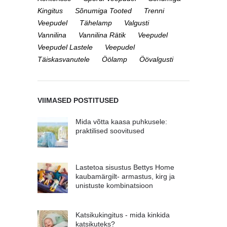
Kingitus
Sõnumiga Tooted
Trenni
Veepudel
Tähelamp
Valgusti
Vannilina
Vannilina Rätik
Veepudel
Veepudel Lastele
Veepudel
Täiskasvanutele
Öölamp
Öövalgusti
VIIMASED POSTITUSED
Mida võtta kaasa puhkusele:
praktilised soovitused
Lastetoa sisustus Bettys Home
kaubamärgilt- armastus, kirg ja
unistuste kombinatsioon
Katsikukingitus - mida kinkida
katsikuteks?