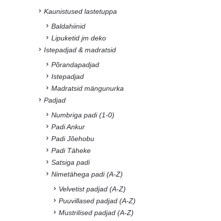
Kaunistused lastetuppa
Baldahiinid
Lipuketid jm deko
Istepadjad & madratsid
Põrandapadjad
Istepadjad
Madratsid mängunurka
Padjad
Numbriga padi (1-0)
Padi Ankur
Padi Jõehobu
Padi Täheke
Satsiga padi
Nimetähega padi (A-Z)
Velvetist padjad (A-Z)
Puuvillased padjad (A-Z)
Mustrilised padjad (A-Z)