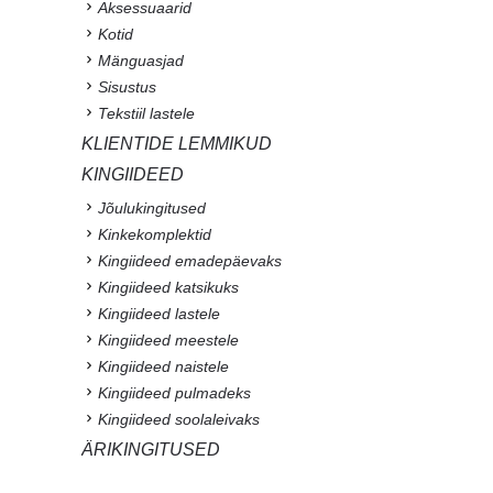
Aksessuaarid
Kotid
Mänguasjad
Sisustus
Tekstiil lastele
KLIENTIDE LEMMIKUD
KINGIIDEED
Jõulukingitused
Kinkekomplektid
Kingiideed emadepäevaks
Kingiideed katsikuks
Kingiideed lastele
Kingiideed meestele
Kingiideed naistele
Kingiideed pulmadeks
Kingiideed soolaleivaks
ÄRIKINGITUSED