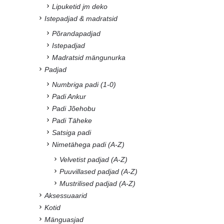
Lipuketid jm deko
Istepadjad & madratsid
Põrandapadjad
Istepadjad
Madratsid mängunurka
Padjad
Numbriga padi (1-0)
Padi Ankur
Padi Jõehobu
Padi Täheke
Satsiga padi
Nimetähega padi (A-Z)
Velvetist padjad (A-Z)
Puuvillased padjad (A-Z)
Mustrilised padjad (A-Z)
Aksessuaarid
Kotid
Mänguasjad