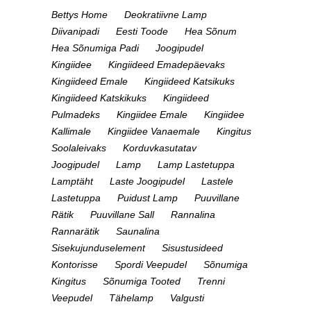
Bettys Home
Deokratiivne Lamp
Diivanipadi
Eesti Toode
Hea Sõnum
Hea Sõnumiga Padi
Joogipudel
Kingiidee
Kingiideed Emadepäevaks
Kingiideed Emale
Kingiideed Katsikuks
Kingiideed Katskikuks
Kingiideed
Pulmadeks
Kingiidee Emale
Kingiidee
Kallimale
Kingiidee Vanaemale
Kingitus
Soolaleivaks
Korduvkasutatav
Joogipudel
Lamp
Lamp Lastetuppa
Lamptäht
Laste Joogipudel
Lastele
Lastetuppa
Puidust Lamp
Puuvillane
Rätik
Puuvillane Sall
Rannalina
Rannarätik
Saunalina
Sisekujunduselement
Sisustusideed
Kontorisse
Spordi Veepudel
Sõnumiga
Kingitus
Sõnumiga Tooted
Trenni
Veepudel
Tähelamp
Valgusti