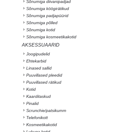
Sõnumiga diivanipadjad
Sõnumiga köögirätikud
Sõnumiga padjapüürid
Sõnumiga põlled
Sõnumiga kotid
Sõnumiga kosmeetikakotid
AKSESSUAARID
Joogipudelid
Ehtekarbid
Linased sallid
Puuvillased pleedid
Puuvillased rätikud
Kotid
Kaarditaskud
Pinalid
Scrunchie/patsikumm
Telefonikott
Kosmeetikakotid
Lukuga kotid