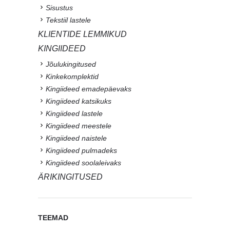
Sisustus
Tekstiil lastele
KLIENTIDE LEMMIKUD
KINGIIDEED
Jõulukingitused
Kinkekomplektid
Kingiideed emadepäevaks
Kingiideed katsikuks
Kingiideed lastele
Kingiideed meestele
Kingiideed naistele
Kingiideed pulmadeks
Kingiideed soolaleivaks
ÄRIKINGITUSED
TEEMAD