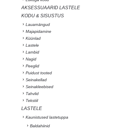
AKSESSUAARID LASTELE
KODU & SISUSTUS
Lauamängud
Majapidamine
Küünlad
Lastele
Lambid
Nagid
Peeglid
Puidust tooted
Seinakellad
Seinakleebised
Tahvlid
Tekstiil
LASTELE
Kaunistused lastetuppa
Baldahiinid