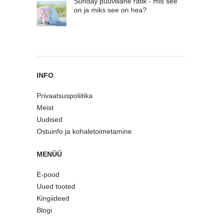
Sunday puuvillane rätik - mis see
on ja miks see on hea?
INFO
Privaatsuspoliitika
Meist
Uudised
Ostuinfo ja kohaletoimetamine
MENÜÜ
E-pood
Uued tooted
Kingiideed
Blogi