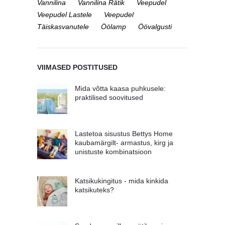
Vannilina
Vannilina Rätik
Veepudel
Veepudel Lastele
Veepudel
Täiskasvanutele
Öölamp
Öövalgusti
VIIMASED POSTITUSED
Mida võtta kaasa puhkusele:
praktilised soovitused
Lastetoa sisustus Bettys Home
kaubamärgilt- armastus, kirg ja
unistuste kombinatsioon
Katsikukingitus - mida kinkida
katsikuteks?