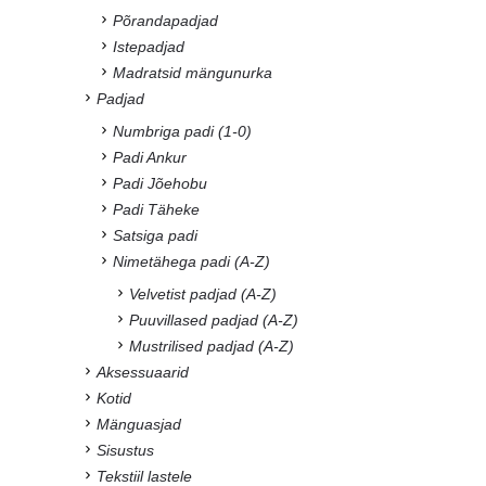
Põrandapadjad
Istepadjad
Madratsid mängunurka
Padjad
Numbriga padi (1-0)
Padi Ankur
Padi Jõehobu
Padi Täheke
Satsiga padi
Nimetähega padi (A-Z)
Velvetist padjad (A-Z)
Puuvillased padjad (A-Z)
Mustrilised padjad (A-Z)
Aksessuaarid
Kotid
Mänguasjad
Sisustus
Tekstiil lastele