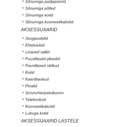
Sõnumiga padjapüürid
Sõnumiga põlled
Sõnumiga kotid
Sõnumiga kosmeetikakotid
AKSESSUAARID
Joogipudelid
Ehtekarbid
Linased sallid
Puuvillased pleedid
Puuvillased rätikud
Kotid
Kaarditaskud
Pinalid
Scrunchie/patsikumm
Telefonikott
Kosmeetikakotid
Lukuga kotid
AKSESSUAARID LASTELE