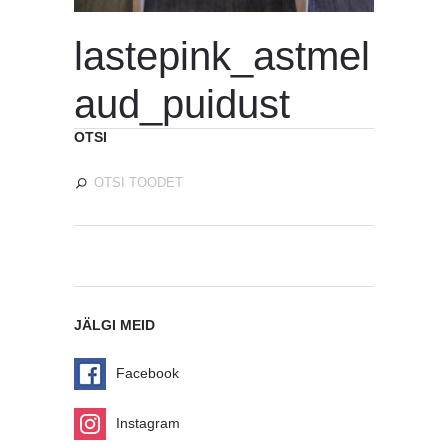
lastepink_astmel
aud_puidust
OTSI
JÄLGI MEID
Facebook
Instagram