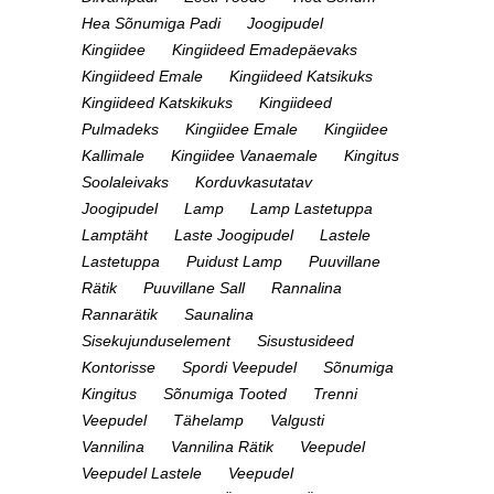
Hea Sõnumiga Padi
Joogipudel
Kingiidee
Kingiideed Emadepäevaks
Kingiideed Emale
Kingiideed Katsikuks
Kingiideed Katskikuks
Kingiideed
Pulmadeks
Kingiidee Emale
Kingiidee
Kallimale
Kingiidee Vanaemale
Kingitus
Soolaleivaks
Korduvkasutatav
Joogipudel
Lamp
Lamp Lastetuppa
Lamptäht
Laste Joogipudel
Lastele
Lastetuppa
Puidust Lamp
Puuvillane
Rätik
Puuvillane Sall
Rannalina
Rannarätik
Saunalina
Sisekujunduselement
Sisustusideed
Kontorisse
Spordi Veepudel
Sõnumiga
Kingitus
Sõnumiga Tooted
Trenni
Veepudel
Tähelamp
Valgusti
Vannilina
Vannilina Rätik
Veepudel
Veepudel Lastele
Veepudel