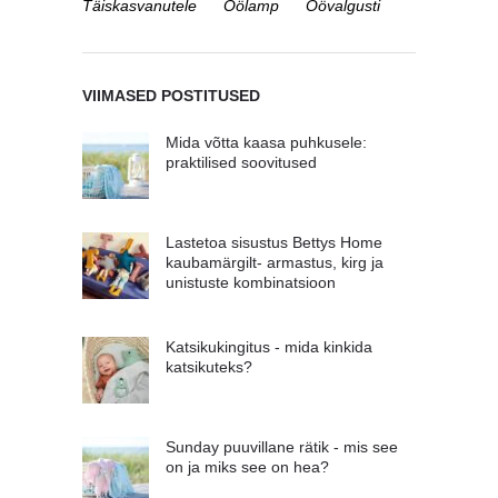
Täiskasvanutele
Öölamp
Öövalgusti
VIIMASED POSTITUSED
Mida võtta kaasa puhkusele:
praktilised soovitused
Lastetoa sisustus Bettys Home
kaubamärgilt- armastus, kirg ja
unistuste kombinatsioon
Katsikukingitus - mida kinkida
katsikuteks?
Sunday puuvillane rätik - mis see
on ja miks see on hea?