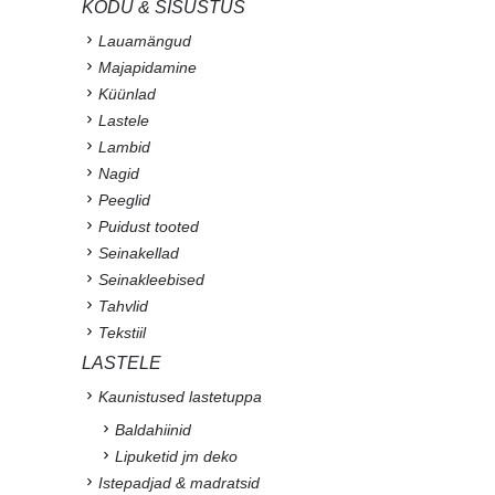
KODU & SISUSTUS
Lauamängud
Majapidamine
Küünlad
Lastele
Lambid
Nagid
Peeglid
Puidust tooted
Seinakellad
Seinakleebised
Tahvlid
Tekstiil
LASTELE
Kaunistused lastetuppa
Baldahiinid
Lipuketid jm deko
Istepadjad & madratsid