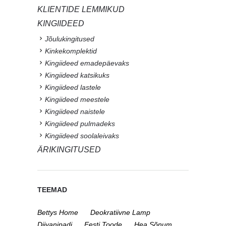
KLIENTIDE LEMMIKUD
KINGIIDEED
Jõulukingitused
Kinkekomplektid
Kingiideed emadepäevaks
Kingiideed katsikuks
Kingiideed lastele
Kingiideed meestele
Kingiideed naistele
Kingiideed pulmadeks
Kingiideed soolaleivaks
ÄRIKINGITUSED
TEEMAD
Bettys Home
Deokratiivne Lamp
Diivanipadi
Eesti Toode
Hea Sõnum