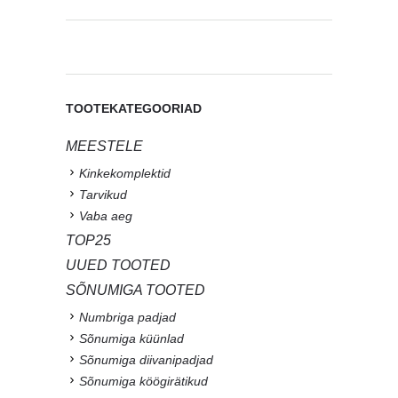
TOOTEKATEGOORIAD
MEESTELE
Kinkekomplektid
Tarvikud
Vaba aeg
TOP25
UUED TOOTED
SÕNUMIGA TOOTED
Numbriga padjad
Sõnumiga küünlad
Sõnumiga diivanipadjad
Sõnumiga köögirätikud