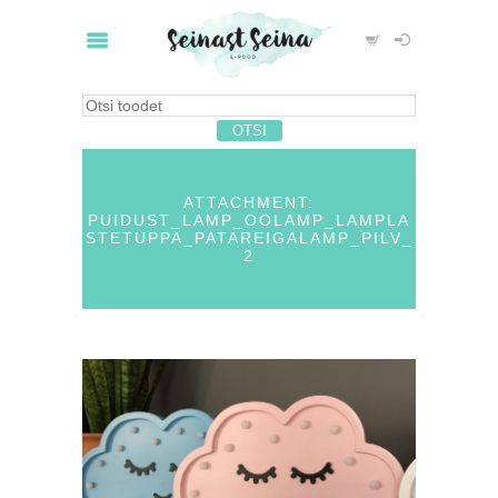
ATTACHMENT:
PUIDUST_LAMP_OOLAMP_LAMPLA
STETUPPA_PATAREIGALAMP_PILV_
2