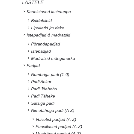
LASTELE
Kaunistused lastetuppa
Baldahiinid
Lipuketid jm deko
Istepadjad & madratsid
Põrandapadjad
Istepadjad
Madratsid mängunurka
Padjad
Numbriga padi (1-0)
Padi Ankur
Padi Jõehobu
Padi Täheke
Satsiga padi
Nimetähega padi (A-Z)
Velvetist padjad (A-Z)
Puuvillased padjad (A-Z)
Mustrilised padjad (A-Z)