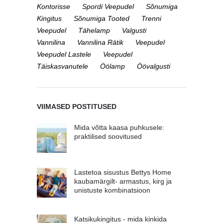
Kontorisse
Spordi Veepudel
Sõnumiga
Kingitus
Sõnumiga Tooted
Trenni
Veepudel
Tähelamp
Valgusti
Vannilina
Vannilina Rätik
Veepudel
Veepudel Lastele
Veepudel
Täiskasvanutele
Öölamp
Öövalgusti
VIIMASED POSTITUSED
Mida võtta kaasa puhkusele:
praktilised soovitused
Lastetoa sisustus Bettys Home
kaubamärgilt- armastus, kirg ja
unistuste kombinatsioon
Katsikukingitus - mida kinkida