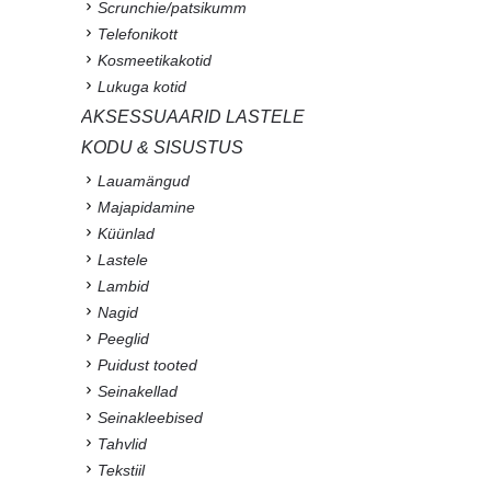
Scrunchie/patsikumm
Telefonikott
Kosmeetikakotid
Lukuga kotid
AKSESSUAARID LASTELE
KODU & SISUSTUS
Lauamängud
Majapidamine
Küünlad
Lastele
Lambid
Nagid
Peeglid
Puidust tooted
Seinakellad
Seinakleebised
Tahvlid
Tekstiil