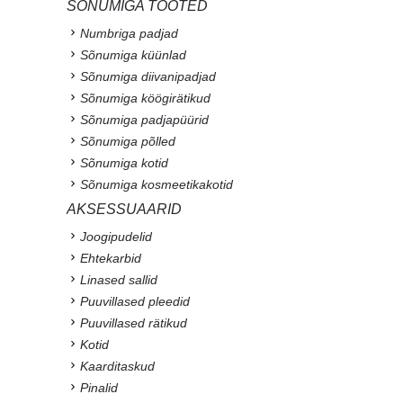
SÕNUMIGA TOOTED
Numbriga padjad
Sõnumiga küünlad
Sõnumiga diivanipadjad
Sõnumiga köögirätikud
Sõnumiga padjapüürid
Sõnumiga põlled
Sõnumiga kotid
Sõnumiga kosmeetikakotid
AKSESSUAARID
Joogipudelid
Ehtekarbid
Linased sallid
Puuvillased pleedid
Puuvillased rätikud
Kotid
Kaarditaskud
Pinalid