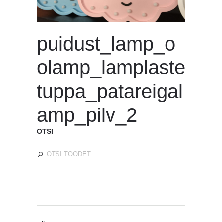
puidust_lamp_o
olamp_lamplaste
tuppa_patareigal
amp_pilv_2
OTSI