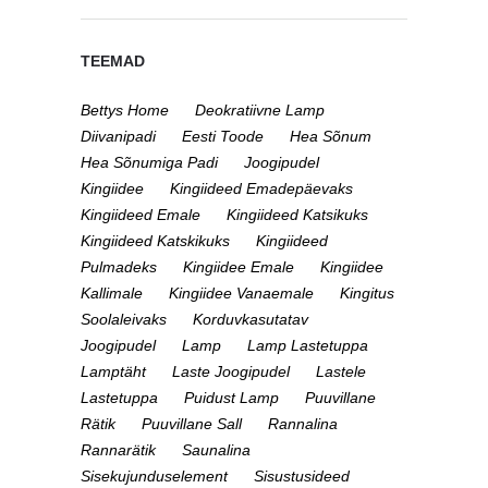
TEEMAD
Bettys Home
Deokratiivne Lamp
Diivanipadi
Eesti Toode
Hea Sõnum
Hea Sõnumiga Padi
Joogipudel
Kingiidee
Kingiideed Emadepäevaks
Kingiideed Emale
Kingiideed Katsikuks
Kingiideed Katskikuks
Kingiideed
Pulmadeks
Kingiidee Emale
Kingiidee
Kallimale
Kingiidee Vanaemale
Kingitus
Soolaleivaks
Korduvkasutatav
Joogipudel
Lamp
Lamp Lastetuppa
Lamptäht
Laste Joogipudel
Lastele
Lastetuppa
Puidust Lamp
Puuvillane
Rätik
Puuvillane Sall
Rannalina
Rannarätik
Saunalina
Sisekujunduselement
Sisustusideed