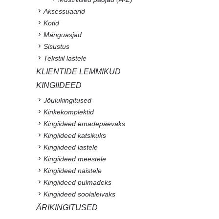
Aksessuaarid
Kotid
Mänguasjad
Sisustus
Tekstiil lastele
KLIENTIDE LEMMIKUD
KINGIIDEED
Jõulukingitused
Kinkekomplektid
Kingiideed emadepäevaks
Kingiideed katsikuks
Kingiideed lastele
Kingiideed meestele
Kingiideed naistele
Kingiideed pulmadeks
Kingiideed soolaleivaks
ÄRIKINGITUSED