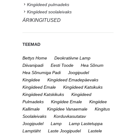
Kingiideed pulmadeks
Kingiideed soolaleivaks
ÄRIKINGITUSED
TEEMAD
Bettys Home
Deokratiivne Lamp
Diivanipadi
Eesti Toode
Hea Sõnum
Hea Sõnumiga Padi
Joogipudel
Kingiidee
Kingiideed Emadepäevaks
Kingiideed Emale
Kingiideed Katsikuks
Kingiideed Katskikuks
Kingiideed
Pulmadeks
Kingiidee Emale
Kingiidee
Kallimale
Kingiidee Vanaemale
Kingitus
Soolaleivaks
Korduvkasutatav
Joogipudel
Lamp
Lamp Lastetuppa
Lamptäht
Laste Joogipudel
Lastele