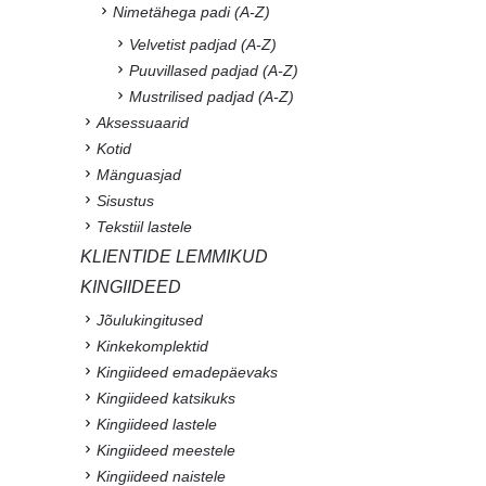
Nimetähega padi (A-Z)
Velvetist padjad (A-Z)
Puuvillased padjad (A-Z)
Mustrilised padjad (A-Z)
Aksessuaarid
Kotid
Mänguasjad
Sisustus
Tekstiil lastele
KLIENTIDE LEMMIKUD
KINGIIDEED
Jõulukingitused
Kinkekomplektid
Kingiideed emadepäevaks
Kingiideed katsikuks
Kingiideed lastele
Kingiideed meestele
Kingiideed naistele