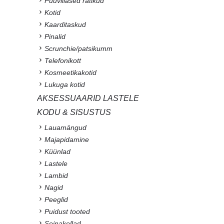
Puuvillased rätikud
Kotid
Kaarditaskud
Pinalid
Scrunchie/patsikumm
Telefonikott
Kosmeetikakotid
Lukuga kotid
AKSESSUAARID LASTELE
KODU & SISUSTUS
Lauamängud
Majapidamine
Küünlad
Lastele
Lambid
Nagid
Peeglid
Puidust tooted
Seinakellad