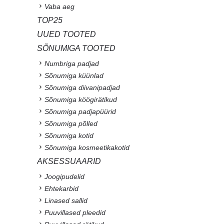
Vaba aeg
TOP25
UUED TOOTED
SÕNUMIGA TOOTED
Numbriga padjad
Sõnumiga küünlad
Sõnumiga diivanipadjad
Sõnumiga köögirätikud
Sõnumiga padjapüürid
Sõnumiga põlled
Sõnumiga kotid
Sõnumiga kosmeetikakotid
AKSESSUAARID
Joogipudelid
Ehtekarbid
Linased sallid
Puuvillased pleedid