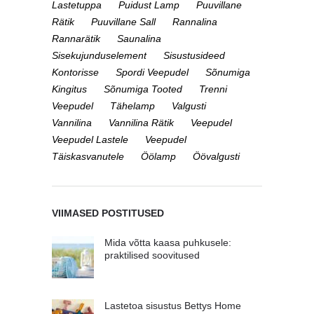
Lastetuppa
Puidust Lamp
Puuvillane
Rätik
Puuvillane Sall
Rannalina
Rannarätik
Saunalina
Sisekujunduselement
Sisustusideed
Kontorisse
Spordi Veepudel
Sõnumiga
Kingitus
Sõnumiga Tooted
Trenni
Veepudel
Tähelamp
Valgusti
Vannilina
Vannilina Rätik
Veepudel
Veepudel Lastele
Veepudel
Täiskasvanutele
Öölamp
Öövalgusti
VIIMASED POSTITUSED
Mida võtta kaasa puhkusele:
praktilised soovitused
Lastetoa sisustus Bettys Home