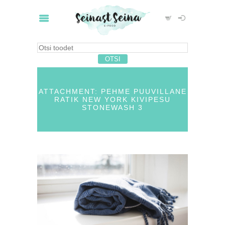
ATTACHMENT: PEHME PUUVILLANE
RATIK NEW YORK KIVIPESU
STONEWASH 3