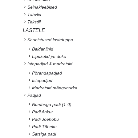
Seinakleebised
Tahvlid
Tekstiil
LASTELE
Kaunistused lastetuppa
Baldahiinid
Lipuketid jm deko
Istepadjad & madratsid
Põrandapadjad
Istepadjad
Madratsid mängunurka
Padjad
Numbriga padi (1-0)
Padi Ankur
Padi Jõehobu
Padi Täheke
Satsiga padi