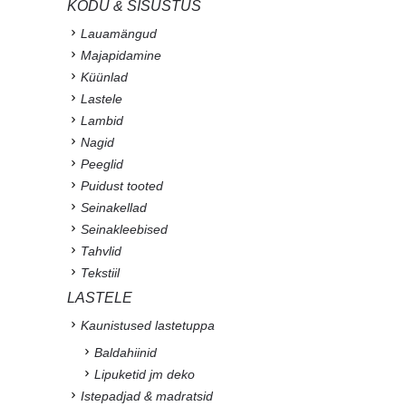
KODU & SISUSTUS
Lauamängud
Majapidamine
Küünlad
Lastele
Lambid
Nagid
Peeglid
Puidust tooted
Seinakellad
Seinakleebised
Tahvlid
Tekstiil
LASTELE
Kaunistused lastetuppa
Baldahiinid
Lipuketid jm deko
Istepadjad & madratsid