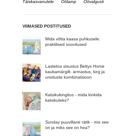
Täiskasvanutele
Öölamp
Öövalgusti
VIIMASED POSTITUSED
Mida võtta kaasa puhkusele:
praktilised soovitused
Lastetoa sisustus Bettys Home
kaubamärgilt- armastus, kirg ja
unistuste kombinatsioon
Katsikukingitus - mida kinkida
katsikuteks?
Sunday puuvillane rätik - mis see
on ja miks see on hea?