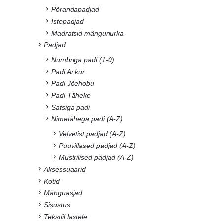
Põrandapadjad
Istepadjad
Madratsid mängunurka
Padjad
Numbriga padi (1-0)
Padi Ankur
Padi Jõehobu
Padi Täheke
Satsiga padi
Nimetähega padi (A-Z)
Velvetist padjad (A-Z)
Puuvillased padjad (A-Z)
Mustrilised padjad (A-Z)
Aksessuaarid
Kotid
Mänguasjad
Sisustus
Tekstiil lastele