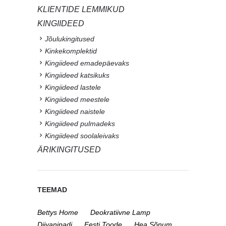
KLIENTIDE LEMMIKUD
KINGIIDEED
Jõulukingitused
Kinkekomplektid
Kingiideed emadepäevaks
Kingiideed katsikuks
Kingiideed lastele
Kingiideed meestele
Kingiideed naistele
Kingiideed pulmadeks
Kingiideed soolaleivaks
ÄRIKINGITUSED
TEEMAD
Bettys Home
Deokratiivne Lamp
Diivanipadi
Eesti Toode
Hea Sõnum