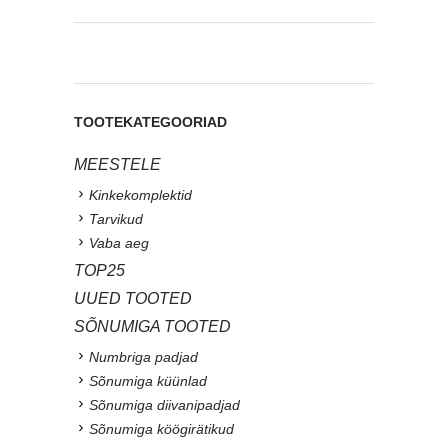
TOOTEKATEGOORIAD
MEESTELE
Kinkekomplektid
Tarvikud
Vaba aeg
TOP25
UUED TOOTED
SÕNUMIGA TOOTED
Numbriga padjad
Sõnumiga küünlad
Sõnumiga diivanipadjad
Sõnumiga köögirätikud