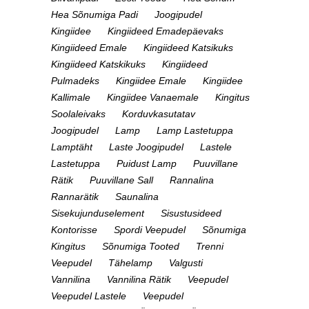
Hea Sõnumiga Padi
Joogipudel
Kingiidee
Kingiideed Emadepäevaks
Kingiideed Emale
Kingiideed Katsikuks
Kingiideed Katskikuks
Kingiideed
Pulmadeks
Kingiidee Emale
Kingiidee
Kallimale
Kingiidee Vanaemale
Kingitus
Soolaleivaks
Korduvkasutatav
Joogipudel
Lamp
Lamp Lastetuppa
Lamptäht
Laste Joogipudel
Lastele
Lastetuppa
Puidust Lamp
Puuvillane
Rätik
Puuvillane Sall
Rannalina
Rannarätik
Saunalina
Sisekujunduselement
Sisustusideed
Kontorisse
Spordi Veepudel
Sõnumiga
Kingitus
Sõnumiga Tooted
Trenni
Veepudel
Tähelamp
Valgusti
Vannilina
Vannilina Rätik
Veepudel
Veepudel Lastele
Veepudel