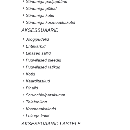
Sõnumiga padjapüürid
Sõnumiga põlled
Sõnumiga kotid
Sõnumiga kosmeetikakotid
AKSESSUAARID
Joogipudelid
Ehtekarbid
Linased sallid
Puuvillased pleedid
Puuvillased rätikud
Kotid
Kaarditaskud
Pinalid
Scrunchie/patsikumm
Telefonikott
Kosmeetikakotid
Lukuga kotid
AKSESSUAARID LASTELE