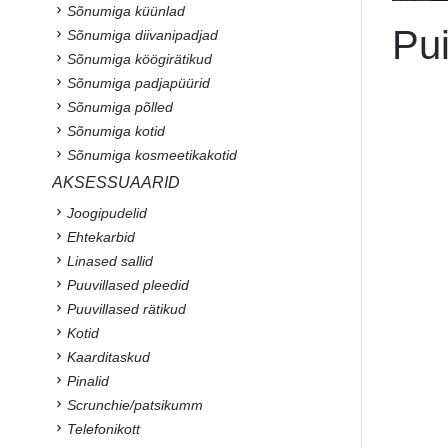
Sõnumiga küünlad
Pui
Sõnumiga diivanipadjad
Sõnumiga köögirätikud
Sõnumiga padjapüürid
Sõnumiga põlled
Sõnumiga kotid
Sõnumiga kosmeetikakotid
AKSESSUAARID
Joogipudelid
Ehtekarbid
Linased sallid
Puuvillased pleedid
Puuvillased rätikud
Kotid
Kaarditaskud
Pinalid
Scrunchie/patsikumm
Telefonikott