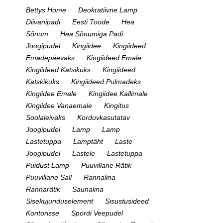
Bettys Home
Deokratiivne Lamp
Diivanipadi
Eesti Toode
Hea
Sõnum
Hea Sõnumiga Padi
Joogipudel
Kingiidee
Kingiideed
Emadepäevaks
Kingiideed Emale
Kingiideed Katsikuks
Kingiideed
Katskikuks
Kingiideed Pulmadeks
Kingiidee Emale
Kingiidee Kallimale
Kingiidee Vanaemale
Kingitus
Soolaleivaks
Korduvkasutatav
Joogipudel
Lamp
Lamp
Lastetuppa
Lamptäht
Laste
Joogipudel
Lastele
Lastetuppa
Puidust Lamp
Puuvillane Rätik
Puuvillane Sall
Rannalina
Rannarätik
Saunalina
Sisekujunduselement
Sisustusideed
Kontorisse
Spordi Veepudel