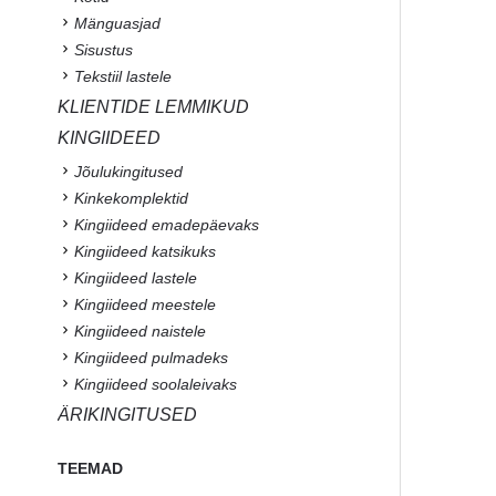
Mänguasjad
Sisustus
Tekstiil lastele
KLIENTIDE LEMMIKUD
KINGIIDEED
Jõulukingitused
Kinkekomplektid
Kingiideed emadepäevaks
Kingiideed katsikuks
Kingiideed lastele
Kingiideed meestele
Kingiideed naistele
Kingiideed pulmadeks
Kingiideed soolaleivaks
ÄRIKINGITUSED
TEEMAD