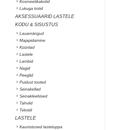
Kosmeetikakotid
Lukuga kotid
AKSESSUAARID LASTELE
KODU & SISUSTUS
Lauamängud
Majapidamine
Küünlad
Lastele
Lambid
Nagid
Peeglid
Puidust tooted
Seinakellad
Seinakleebised
Tahvlid
Tekstiil
LASTELE
Kaunistused lastetuppa