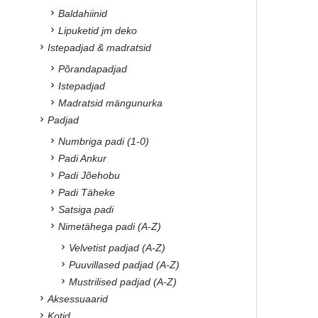
Baldahiinid
Lipuketid jm deko
Istepadjad & madratsid
Põrandapadjad
Istepadjad
Madratsid mängunurka
Padjad
Numbriga padi (1-0)
Padi Ankur
Padi Jõehobu
Padi Täheke
Satsiga padi
Nimetähega padi (A-Z)
Velvetist padjad (A-Z)
Puuvillased padjad (A-Z)
Mustrilised padjad (A-Z)
Aksessuaarid
Kotid