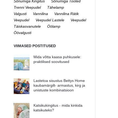
Sõnumiga Kingitus
Sõnumiga Tooted
Trenni Veepudel
Tähelamp
Valgusti
Vannilina
Vannilina Rätik
Veepudel
Veepudel Lastele
Veepudel
Täiskasvanutele
Öölamp
Öövalgusti
VIIMASED POSTITUSED
Mida võtta kaasa puhkusele:
praktilised soovitused
Lastetoa sisustus Bettys Home
kaubamärgilt- armastus, kirg ja
unistuste kombinatsioon
Katsikukingitus - mida kinkida
katsikuteks?