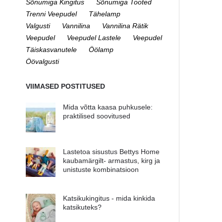
Sõnumiga Kingitus
Sõnumiga Tooted
Trenni Veepudel
Tähelamp
Valgusti
Vannilina
Vannilina Rätik
Veepudel
Veepudel Lastele
Veepudel
Täiskasvanutele
Öölamp
Öövalgusti
VIIMASED POSTITUSED
Mida võtta kaasa puhkusele:
praktilised soovitused
Lastetoa sisustus Bettys Home
kaubamärgilt- armastus, kirg ja
unistuste kombinatsioon
Katsikukingitus - mida kinkida
katsikuteks?