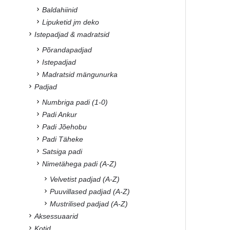
Baldahiinid
Lipuketid jm deko
Istepadjad & madratsid
Põrandapadjad
Istepadjad
Madratsid mängunurka
Padjad
Numbriga padi (1-0)
Padi Ankur
Padi Jõehobu
Padi Täheke
Satsiga padi
Nimetähega padi (A-Z)
Velvetist padjad (A-Z)
Puuvillased padjad (A-Z)
Mustrilised padjad (A-Z)
Aksessuaarid
Kotid