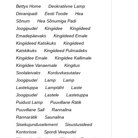
Bettys Home
Deokratiivne Lamp
Diivanipadi
Eesti Toode
Hea
Sõnum
Hea Sõnumiga Padi
Joogipudel
Kingiidee
Kingiideed
Emadepäevaks
Kingiideed Emale
Kingiideed Katsikuks
Kingiideed
Katskikuks
Kingiideed Pulmadeks
Kingiidee Emale
Kingiidee Kallimale
Kingiidee Vanaemale
Kingitus
Soolaleivaks
Korduvkasutatav
Joogipudel
Lamp
Lamp
Lastetuppa
Lamptäht
Laste
Joogipudel
Lastele
Lastetuppa
Puidust Lamp
Puuvillane Rätik
Puuvillane Sall
Rannalina
Rannarätik
Saunalina
Sisekujunduselement
Sisustusideed
Kontorisse
Spordi Veepudel