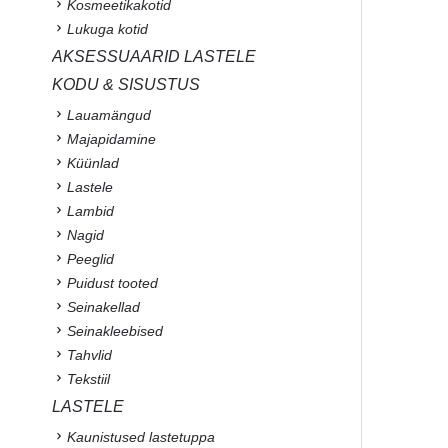
Kosmeetikakotid
Lukuga kotid
AKSESSUAARID LASTELE
KODU & SISUSTUS
Lauamängud
Majapidamine
Küünlad
Lastele
Lambid
Nagid
Peeglid
Puidust tooted
Seinakellad
Seinakleebised
Tahvlid
Tekstiil
LASTELE
Kaunistused lastetuppa