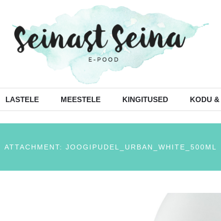
LASTELE
MEESTELE
KINGITUSED
KODU &
ATTACHMENT: JOOGIPUDEL_URBAN_WHITE_500ML