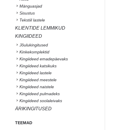
Mänguasjad
Sisustus
Tekstiil lastele
KLIENTIDE LEMMIKUD
KINGIIDEED
Jõulukingitused
Kinkekomplektid
Kingiideed emadepäevaks
Kingiideed katsikuks
Kingiideed lastele
Kingiideed meestele
Kingiideed naistele
Kingiideed pulmadeks
Kingiideed soolaleivaks
ÄRIKINGITUSED
TEEMAD