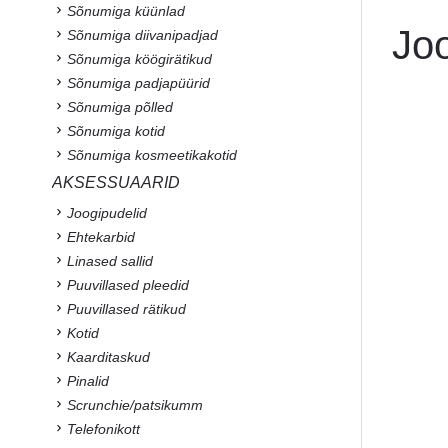
Sõnumiga küünlad
Jo
Sõnumiga diivanipadjad
Sõnumiga köögirätikud
Sõnumiga padjapüürid
Sõnumiga põlled
Sõnumiga kotid
Sõnumiga kosmeetikakotid
AKSESSUAARID
Joogipudelid
Ehtekarbid
Linased sallid
Puuvillased pleedid
Puuvillased rätikud
Kotid
Kaarditaskud
Pinalid
Scrunchie/patsikumm
Telefonikott