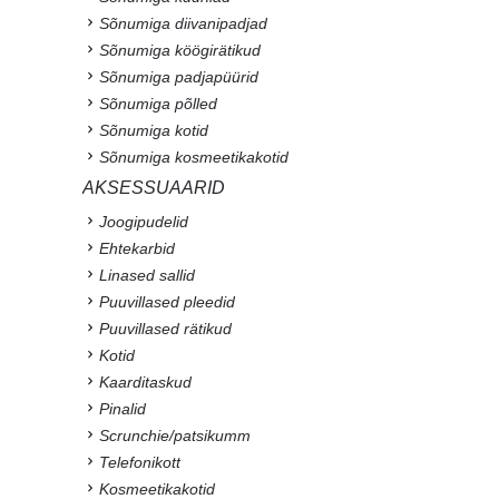
Sõnumiga diivanipadjad
Sõnumiga köögirätikud
Sõnumiga padjapüürid
Sõnumiga põlled
Sõnumiga kotid
Sõnumiga kosmeetikakotid
AKSESSUAARID
Joogipudelid
Ehtekarbid
Linased sallid
Puuvillased pleedid
Puuvillased rätikud
Kotid
Kaarditaskud
Pinalid
Scrunchie/patsikumm
Telefonikott
Kosmeetikakotid