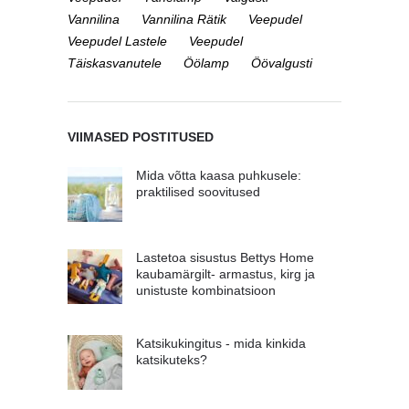
Vannilina
Vannilina Rätik
Veepudel
Veepudel Lastele
Veepudel
Täiskasvanutele
Öölamp
Öövalgusti
VIIMASED POSTITUSED
Mida võtta kaasa puhkusele:
praktilised soovitused
Lastetoa sisustus Bettys Home
kaubamärgilt- armastus, kirg ja
unistuste kombinatsioon
Katsikukingitus - mida kinkida
katsikuteks?