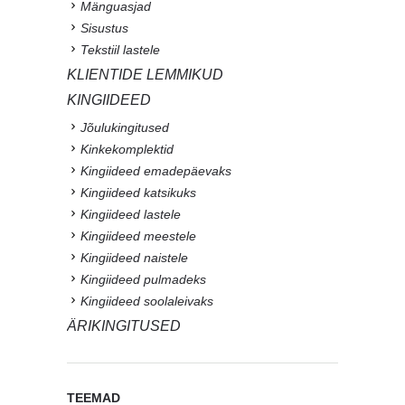
Mänguasjad
Sisustus
Tekstiil lastele
KLIENTIDE LEMMIKUD
KINGIIDEED
Jõulukingitused
Kinkekomplektid
Kingiideed emadepäevaks
Kingiideed katsikuks
Kingiideed lastele
Kingiideed meestele
Kingiideed naistele
Kingiideed pulmadeks
Kingiideed soolaleivaks
ÄRIKINGITUSED
TEEMAD