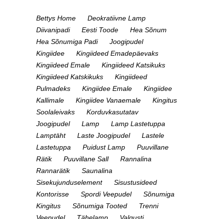
Bettys Home
Deokratiivne Lamp
Diivanipadi
Eesti Toode
Hea Sõnum
Hea Sõnumiga Padi
Joogipudel
Kingiidee
Kingiideed Emadepäevaks
Kingiideed Emale
Kingiideed Katsikuks
Kingiideed Katskikuks
Kingiideed
Pulmadeks
Kingiidee Emale
Kingiidee
Kallimale
Kingiidee Vanaemale
Kingitus
Soolaleivaks
Korduvkasutatav
Joogipudel
Lamp
Lamp Lastetuppa
Lamptäht
Laste Joogipudel
Lastele
Lastetuppa
Puidust Lamp
Puuvillane
Rätik
Puuvillane Sall
Rannalina
Rannarätik
Saunalina
Sisekujunduselement
Sisustusideed
Kontorisse
Spordi Veepudel
Sõnumiga
Kingitus
Sõnumiga Tooted
Trenni
Veepudel
Tähelamp
Valgusti