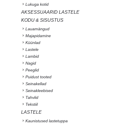
Lukuga kotid
AKSESSUAARID LASTELE
KODU & SISUSTUS
Lauamängud
Majapidamine
Küünlad
Lastele
Lambid
Nagid
Peeglid
Puidust tooted
Seinakellad
Seinakleebised
Tahvlid
Tekstiil
LASTELE
Kaunistused lastetuppa