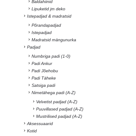
Baldahiinid
Lipuketid jm deko
Istepadjad & madratsid
Põrandapadjad
Istepadjad
Madratsid mängunurka
Padjad
Numbriga padi (1-0)
Padi Ankur
Padi Jõehobu
Padi Täheke
Satsiga padi
Nimetähega padi (A-Z)
Velvetist padjad (A-Z)
Puuvillased padjad (A-Z)
Mustrilised padjad (A-Z)
Aksessuaarid
Kotid