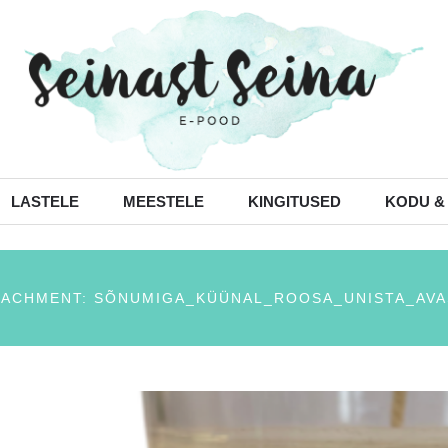
LASTELE
MEESTELE
KINGITUSED
KODU &
TACHMENT: SÕNUMIGA_KÜÜNAL_ROOSA_UNISTA_AVA