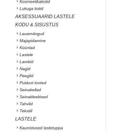
Kosmeetikakotid
Lukuga kotid
AKSESSUAARID LASTELE
KODU & SISUSTUS
Lauamängud
Majapidamine
Küünlad
Lastele
Lambid
Nagid
Peeglid
Puidust tooted
Seinakellad
Seinakleebised
Tahvlid
Tekstiil
LASTELE
Kaunistused lastetuppa