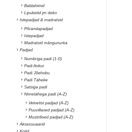
Baldahiinid
Lipuketid jm deko
Istepadjad & madratsid
Põrandapadjad
Istepadjad
Madratsid mängunurka
Padjad
Numbriga padi (1-0)
Padi Ankur
Padi Jõehobu
Padi Täheke
Satsiga padi
Nimetähega padi (A-Z)
Velvetist padjad (A-Z)
Puuvillased padjad (A-Z)
Mustrilised padjad (A-Z)
Aksessuaarid
Kotid