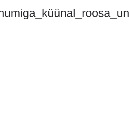
numiga_küünal_roosa_un