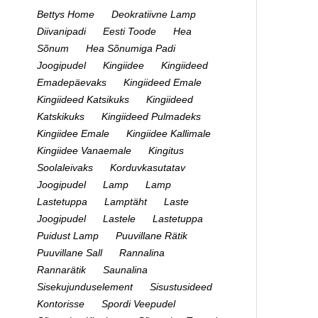
Bettys Home
Deokratiivne Lamp
Diivanipadi
Eesti Toode
Hea
Sõnum
Hea Sõnumiga Padi
Joogipudel
Kingiidee
Kingiideed
Emadepäevaks
Kingiideed Emale
Kingiideed Katsikuks
Kingiideed
Katskikuks
Kingiideed Pulmadeks
Kingiidee Emale
Kingiidee Kallimale
Kingiidee Vanaemale
Kingitus
Soolaleivaks
Korduvkasutatav
Joogipudel
Lamp
Lamp
Lastetuppa
Lamptäht
Laste
Joogipudel
Lastele
Lastetuppa
Puidust Lamp
Puuvillane Rätik
Puuvillane Sall
Rannalina
Rannarätik
Saunalina
Sisekujunduselement
Sisustusideed
Kontorisse
Spordi Veepudel