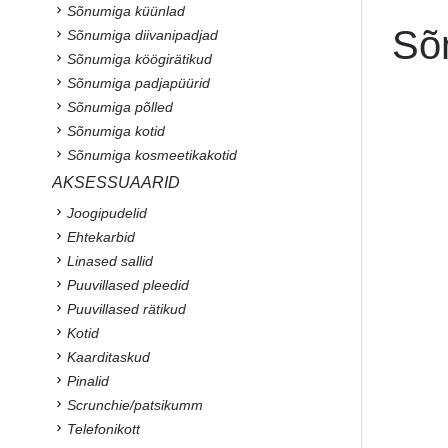
Sõnumiga küünlad
Sõ
Sõnumiga diivanipadjad
Sõnumiga köögirätikud
Sõnumiga padjapüürid
Sõnumiga põlled
Sõnumiga kotid
Sõnumiga kosmeetikakotid
AKSESSUAARID
Joogipudelid
Ehtekarbid
Linased sallid
Puuvillased pleedid
Puuvillased rätikud
Kotid
Kaarditaskud
Pinalid
Scrunchie/patsikumm
Telefonikott