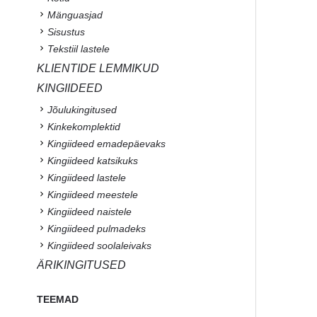
Mänguasjad
Sisustus
Tekstiil lastele
KLIENTIDE LEMMIKUD
KINGIIDEED
Jõulukingitused
Kinkekomplektid
Kingiideed emadepäevaks
Kingiideed katsikuks
Kingiideed lastele
Kingiideed meestele
Kingiideed naistele
Kingiideed pulmadeks
Kingiideed soolaleivaks
ÄRIKINGITUSED
TEEMAD