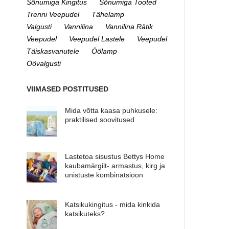
Sõnumiga Kingitus
Sõnumiga Tooted
Trenni Veepudel
Tähelamp
Valgusti
Vannilina
Vannilina Rätik
Veepudel
Veepudel Lastele
Veepudel
Täiskasvanutele
Öölamp
Öövalgusti
VIIMASED POSTITUSED
Mida võtta kaasa puhkusele:
praktilised soovitused
Lastetoa sisustus Bettys Home
kaubamärgilt- armastus, kirg ja
unistuste kombinatsioon
Katsikukingitus - mida kinkida
katsikuteks?