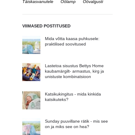
Täiskasvanutele
Öölamp
Öövalgusti
VIIMASED POSTITUSED
Mida võtta kaasa puhkusele:
praktilised soovitused
Lastetoa sisustus Bettys Home
kaubamärgilt- armastus, kirg ja
unistuste kombinatsioon
Katsikukingitus - mida kinkida
katsikuteks?
Sunday puuvillane rätik - mis see
on ja miks see on hea?