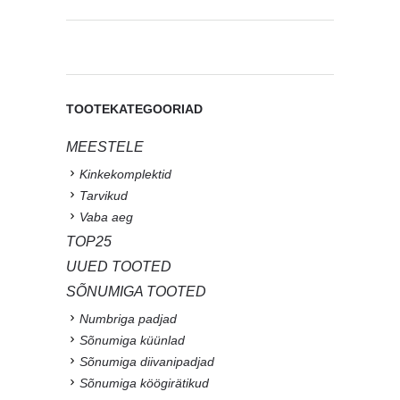
TOOTEKATEGOORIAD
MEESTELE
Kinkekomplektid
Tarvikud
Vaba aeg
TOP25
UUED TOOTED
SÕNUMIGA TOOTED
Numbriga padjad
Sõnumiga küünlad
Sõnumiga diivanipadjad
Sõnumiga köögirätikud