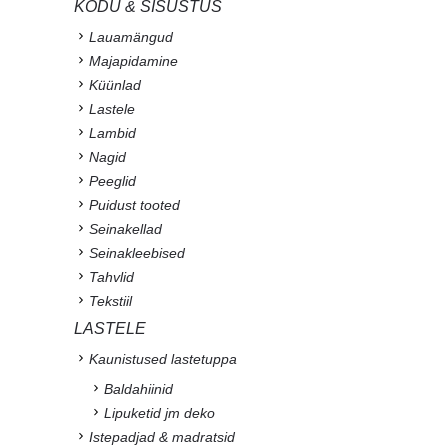
KODU & SISUSTUS
Lauamängud
Majapidamine
Küünlad
Lastele
Lambid
Nagid
Peeglid
Puidust tooted
Seinakellad
Seinakleebised
Tahvlid
Tekstiil
LASTELE
Kaunistused lastetuppa
Baldahiinid
Lipuketid jm deko
Istepadjad & madratsid