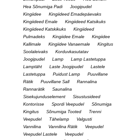
Hea Sõnumiga Padi
Joogipudel
Kingiidee
Kingiideed Emadepäevaks
Kingiideed Emale
Kingiideed Katsikuks
Kingiideed Katskikuks
Kingiideed
Pulmadeks
Kingiidee Emale
Kingiidee
Kallimale
Kingiidee Vanaemale
Kingitus
Soolaleivaks
Korduvkasutatav
Joogipudel
Lamp
Lamp Lastetuppa
Lamptäht
Laste Joogipudel
Lastele
Lastetuppa
Puidust Lamp
Puuvillane
Rätik
Puuvillane Sall
Rannalina
Rannarätik
Saunalina
Sisekujunduselement
Sisustusideed
Kontorisse
Spordi Veepudel
Sõnumiga
Kingitus
Sõnumiga Tooted
Trenni
Veepudel
Tähelamp
Valgusti
Vannilina
Vannilina Rätik
Veepudel
Veepudel Lastele
Veepudel