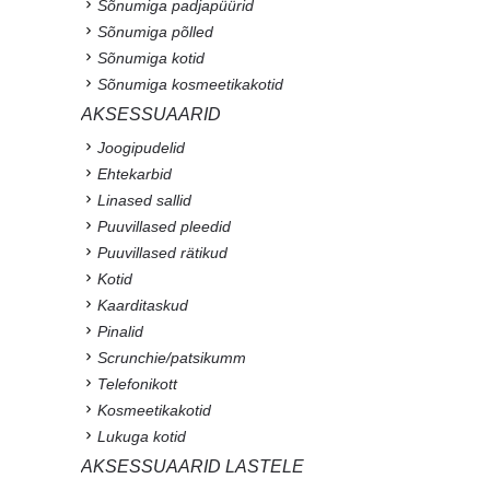
Sõnumiga padjapüürid
Sõnumiga põlled
Sõnumiga kotid
Sõnumiga kosmeetikakotid
AKSESSUAARID
Joogipudelid
Ehtekarbid
Linased sallid
Puuvillased pleedid
Puuvillased rätikud
Kotid
Kaarditaskud
Pinalid
Scrunchie/patsikumm
Telefonikott
Kosmeetikakotid
Lukuga kotid
AKSESSUAARID LASTELE