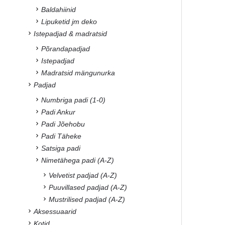
Baldahiinid
Lipuketid jm deko
Istepadjad & madratsid
Põrandapadjad
Istepadjad
Madratsid mängunurka
Padjad
Numbriga padi (1-0)
Padi Ankur
Padi Jõehobu
Padi Täheke
Satsiga padi
Nimetähega padi (A-Z)
Velvetist padjad (A-Z)
Puuvillased padjad (A-Z)
Mustrilised padjad (A-Z)
Aksessuaarid
Kotid