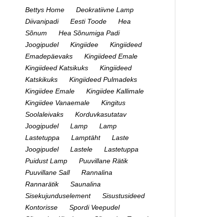
Bettys Home
Deokratiivne Lamp
Diivanipadi
Eesti Toode
Hea
Sõnum
Hea Sõnumiga Padi
Joogipudel
Kingiidee
Kingiideed
Emadepäevaks
Kingiideed Emale
Kingiideed Katsikuks
Kingiideed
Katskikuks
Kingiideed Pulmadeks
Kingiidee Emale
Kingiidee Kallimale
Kingiidee Vanaemale
Kingitus
Soolaleivaks
Korduvkasutatav
Joogipudel
Lamp
Lamp
Lastetuppa
Lamptäht
Laste
Joogipudel
Lastele
Lastetuppa
Puidust Lamp
Puuvillane Rätik
Puuvillane Sall
Rannalina
Rannarätik
Saunalina
Sisekujunduselement
Sisustusideed
Kontorisse
Spordi Veepudel