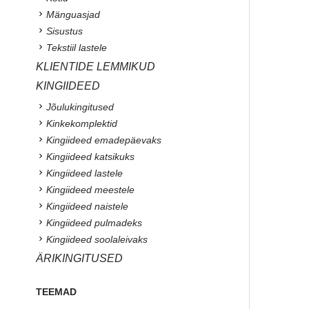
Mänguasjad
Sisustus
Tekstiil lastele
KLIENTIDE LEMMIKUD
KINGIIDEED
Jõulukingitused
Kinkekomplektid
Kingiideed emadepäevaks
Kingiideed katsikuks
Kingiideed lastele
Kingiideed meestele
Kingiideed naistele
Kingiideed pulmadeks
Kingiideed soolaleivaks
ÄRIKINGITUSED
TEEMAD