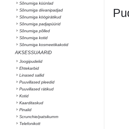
Sõnumiga küünlad
Pu
Sõnumiga diivanipadjad
Sõnumiga köögirätikud
Sõnumiga padjapüürid
Sõnumiga põlled
Sõnumiga kotid
Sõnumiga kosmeetikakotid
AKSESSUAARID
Joogipudelid
Ehtekarbid
Linased sallid
Puuvillased pleedid
Puuvillased rätikud
Kotid
Kaarditaskud
Pinalid
Scrunchie/patsikumm
Telefonikott