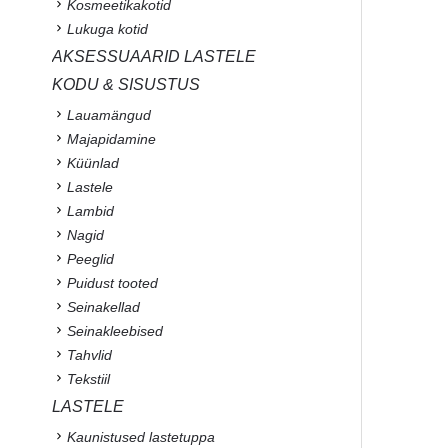
Kosmeetikakotid
Lukuga kotid
AKSESSUAARID LASTELE
KODU & SISUSTUS
Lauamängud
Majapidamine
Küünlad
Lastele
Lambid
Nagid
Peeglid
Puidust tooted
Seinakellad
Seinakleebised
Tahvlid
Tekstiil
LASTELE
Kaunistused lastetuppa