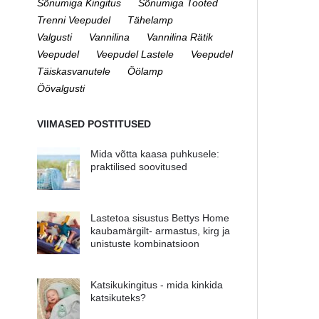
Sõnumiga Kingitus
Sõnumiga Tooted
Trenni Veepudel
Tähelamp
Valgusti
Vannilina
Vannilina Rätik
Veepudel
Veepudel Lastele
Veepudel
Täiskasvanutele
Öölamp
Öövalgusti
VIIMASED POSTITUSED
Mida võtta kaasa puhkusele:
praktilised soovitused
Lastetoa sisustus Bettys Home
kaubamärgilt- armastus, kirg ja
unistuste kombinatsioon
Katsikukingitus - mida kinkida
katsikuteks?