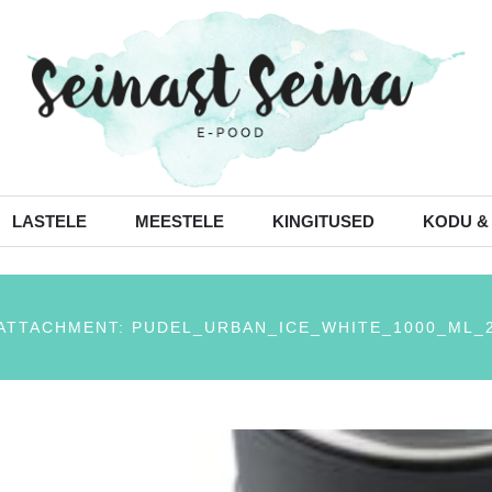
LASTELE
MEESTELE
KINGITUSED
KODU &
ATTACHMENT: PUDEL_URBAN_ICE_WHITE_1000_ML_