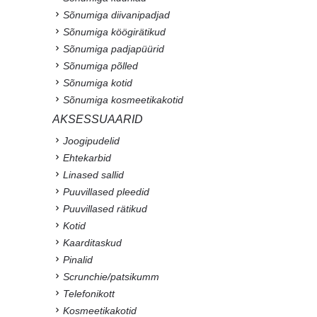
Sõnumiga diivanipadjad
Sõnumiga köögirätikud
Sõnumiga padjapüürid
Sõnumiga põlled
Sõnumiga kotid
Sõnumiga kosmeetikakotid
AKSESSUAARID
Joogipudelid
Ehtekarbid
Linased sallid
Puuvillased pleedid
Puuvillased rätikud
Kotid
Kaarditaskud
Pinalid
Scrunchie/patsikumm
Telefonikott
Kosmeetikakotid