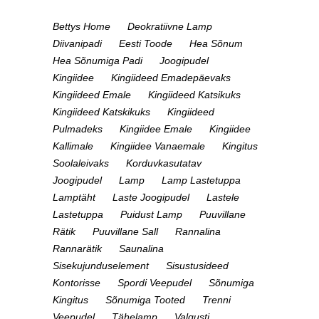
Bettys Home
Deokratiivne Lamp
Diivanipadi
Eesti Toode
Hea Sõnum
Hea Sõnumiga Padi
Joogipudel
Kingiidee
Kingiideed Emadepäevaks
Kingiideed Emale
Kingiideed Katsikuks
Kingiideed Katskikuks
Kingiideed
Pulmadeks
Kingiidee Emale
Kingiidee
Kallimale
Kingiidee Vanaemale
Kingitus
Soolaleivaks
Korduvkasutatav
Joogipudel
Lamp
Lamp Lastetuppa
Lamptäht
Laste Joogipudel
Lastele
Lastetuppa
Puidust Lamp
Puuvillane
Rätik
Puuvillane Sall
Rannalina
Rannarätik
Saunalina
Sisekujunduselement
Sisustusideed
Kontorisse
Spordi Veepudel
Sõnumiga
Kingitus
Sõnumiga Tooted
Trenni
Veepudel
Tähelamp
Valgusti