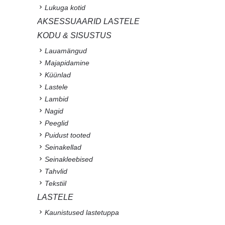
Lukuga kotid
AKSESSUAARID LASTELE
KODU & SISUSTUS
Lauamängud
Majapidamine
Küünlad
Lastele
Lambid
Nagid
Peeglid
Puidust tooted
Seinakellad
Seinakleebised
Tahvlid
Tekstiil
LASTELE
Kaunistused lastetuppa