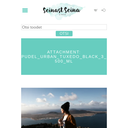
ATTACHMENT:
PUDEL_URBAN_TUXEDO_BLACK_3_
500_ML