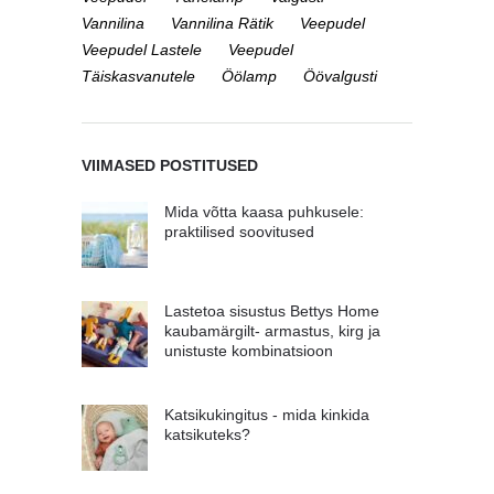
Vannilina
Vannilina Rätik
Veepudel
Veepudel Lastele
Veepudel
Täiskasvanutele
Öölamp
Öövalgusti
VIIMASED POSTITUSED
Mida võtta kaasa puhkusele:
praktilised soovitused
Lastetoa sisustus Bettys Home
kaubamärgilt- armastus, kirg ja
unistuste kombinatsioon
Katsikukingitus - mida kinkida
katsikuteks?