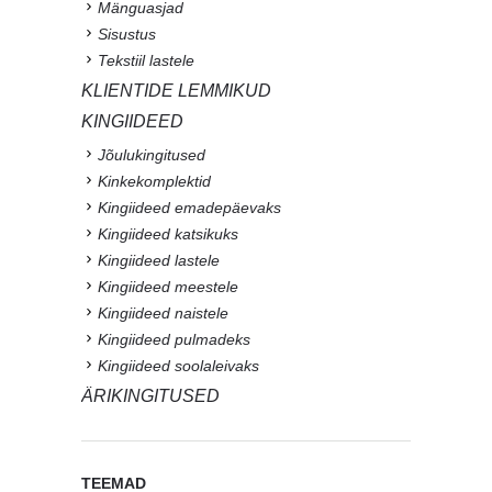
Mänguasjad
Sisustus
Tekstiil lastele
KLIENTIDE LEMMIKUD
KINGIIDEED
Jõulukingitused
Kinkekomplektid
Kingiideed emadepäevaks
Kingiideed katsikuks
Kingiideed lastele
Kingiideed meestele
Kingiideed naistele
Kingiideed pulmadeks
Kingiideed soolaleivaks
ÄRIKINGITUSED
TEEMAD