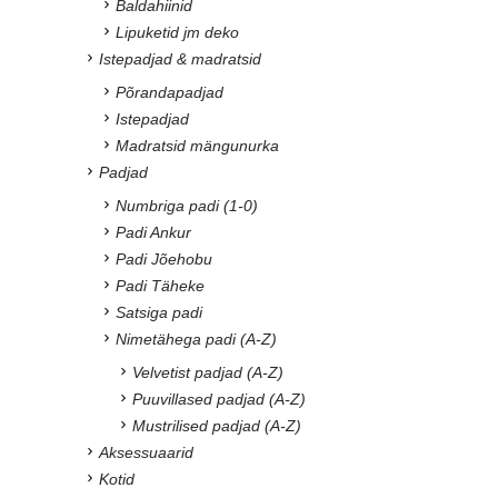
Baldahiinid
Lipuketid jm deko
Istepadjad & madratsid
Põrandapadjad
Istepadjad
Madratsid mängunurka
Padjad
Numbriga padi (1-0)
Padi Ankur
Padi Jõehobu
Padi Täheke
Satsiga padi
Nimetähega padi (A-Z)
Velvetist padjad (A-Z)
Puuvillased padjad (A-Z)
Mustrilised padjad (A-Z)
Aksessuaarid
Kotid