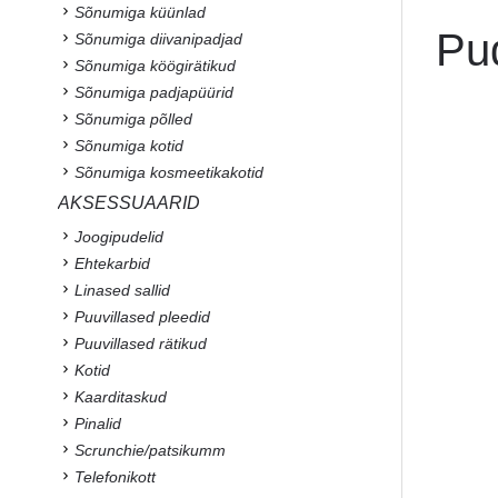
Sõnumiga küünlad
Pu
Sõnumiga diivanipadjad
Sõnumiga köögirätikud
Sõnumiga padjapüürid
Sõnumiga põlled
Sõnumiga kotid
Sõnumiga kosmeetikakotid
AKSESSUAARID
Joogipudelid
Ehtekarbid
Linased sallid
Puuvillased pleedid
Puuvillased rätikud
Kotid
Kaarditaskud
Pinalid
Scrunchie/patsikumm
Telefonikott