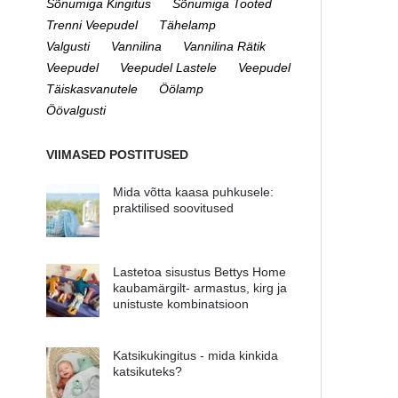
Sõnumiga Kingitus
Sõnumiga Tooted
Trenni Veepudel
Tähelamp
Valgusti
Vannilina
Vannilina Rätik
Veepudel
Veepudel Lastele
Veepudel
Täiskasvanutele
Öölamp
Öövalgusti
VIIMASED POSTITUSED
Mida võtta kaasa puhkusele:
praktilised soovitused
Lastetoa sisustus Bettys Home
kaubamärgilt- armastus, kirg ja
unistuste kombinatsioon
Katsikukingitus - mida kinkida
katsikuteks?