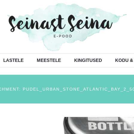
LASTELE
MEESTELE
KINGITUSED
KODU &
CHMENT: PUDEL_URBAN_STONE_ATLANTIC_BAY_2_5