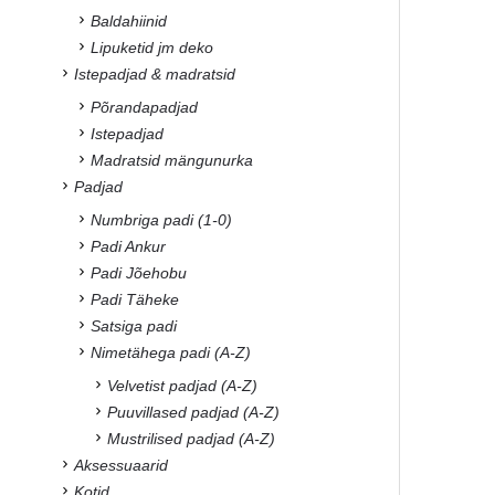
Baldahiinid
Lipuketid jm deko
Istepadjad & madratsid
Põrandapadjad
Istepadjad
Madratsid mängunurka
Padjad
Numbriga padi (1-0)
Padi Ankur
Padi Jõehobu
Padi Täheke
Satsiga padi
Nimetähega padi (A-Z)
Velvetist padjad (A-Z)
Puuvillased padjad (A-Z)
Mustrilised padjad (A-Z)
Aksessuaarid
Kotid