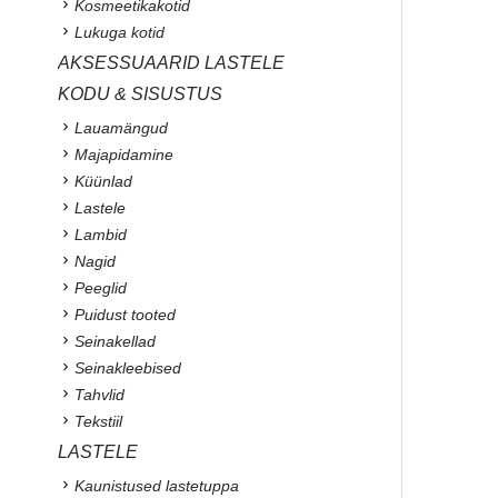
Kosmeetikakotid
Lukuga kotid
AKSESSUAARID LASTELE
KODU & SISUSTUS
Lauamängud
Majapidamine
Küünlad
Lastele
Lambid
Nagid
Peeglid
Puidust tooted
Seinakellad
Seinakleebised
Tahvlid
Tekstiil
LASTELE
Kaunistused lastetuppa