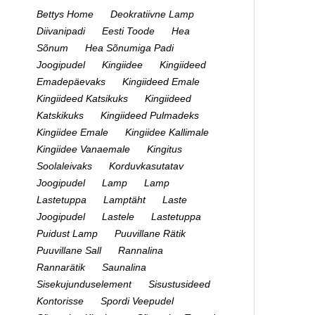
Bettys Home
Deokratiivne Lamp
Diivanipadi
Eesti Toode
Hea
Sõnum
Hea Sõnumiga Padi
Joogipudel
Kingiidee
Kingiideed
Emadepäevaks
Kingiideed Emale
Kingiideed Katsikuks
Kingiideed
Katskikuks
Kingiideed Pulmadeks
Kingiidee Emale
Kingiidee Kallimale
Kingiidee Vanaemale
Kingitus
Soolaleivaks
Korduvkasutatav
Joogipudel
Lamp
Lamp
Lastetuppa
Lamptäht
Laste
Joogipudel
Lastele
Lastetuppa
Puidust Lamp
Puuvillane Rätik
Puuvillane Sall
Rannalina
Rannarätik
Saunalina
Sisekujunduselement
Sisustusideed
Kontorisse
Spordi Veepudel