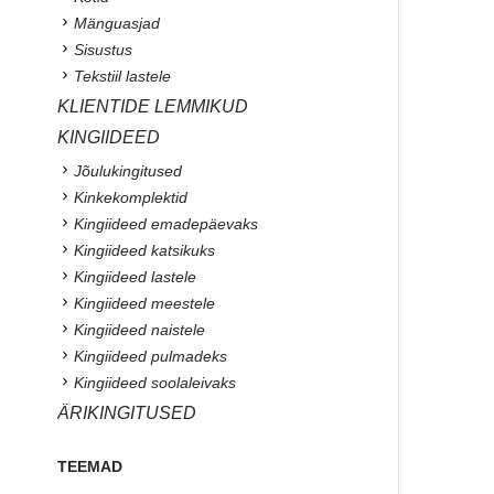
Mänguasjad
Sisustus
Tekstiil lastele
KLIENTIDE LEMMIKUD
KINGIIDEED
Jõulukingitused
Kinkekomplektid
Kingiideed emadepäevaks
Kingiideed katsikuks
Kingiideed lastele
Kingiideed meestele
Kingiideed naistele
Kingiideed pulmadeks
Kingiideed soolaleivaks
ÄRIKINGITUSED
TEEMAD