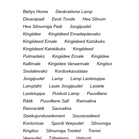
Bettys Home
Deokratiivne Lamp
Diivanipadi
Eesti Toode
Hea Sõnum
Hea Sõnumiga Padi
Joogipudel
Kingiidee
Kingiideed Emadepäevaks
Kingiideed Emale
Kingiideed Katsikuks
Kingiideed Katskikuks
Kingiideed
Pulmadeks
Kingiidee Emale
Kingiidee
Kallimale
Kingiidee Vanaemale
Kingitus
Soolaleivaks
Korduvkasutatav
Joogipudel
Lamp
Lamp Lastetuppa
Lamptäht
Laste Joogipudel
Lastele
Lastetuppa
Puidust Lamp
Puuvillane
Rätik
Puuvillane Sall
Rannalina
Rannarätik
Saunalina
Sisekujunduselement
Sisustusideed
Kontorisse
Spordi Veepudel
Sõnumiga
Kingitus
Sõnumiga Tooted
Trenni
Veepudel
Tähelamp
Valgusti