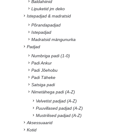
Baldahiinid
Lipuketid jm deko
Istepadjad & madratsid
Põrandapadjad
Istepadjad
Madratsid mängunurka
Padjad
Numbriga padi (1-0)
Padi Ankur
Padi Jõehobu
Padi Täheke
Satsiga padi
Nimetähega padi (A-Z)
Velvetist padjad (A-Z)
Puuvillased padjad (A-Z)
Mustrilised padjad (A-Z)
Aksessuaarid
Kotid