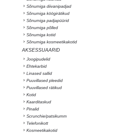
Sõnumiga diivanipadjad
Sõnumiga köögirätikud
Sõnumiga padjapüürid
Sõnumiga põlled
Sõnumiga kotid
Sõnumiga kosmeetikakotid
AKSESSUAARID
Joogipudelid
Ehtekarbid
Linased sallid
Puuvillased pleedid
Puuvillased rätikud
Kotid
Kaarditaskud
Pinalid
Scrunchie/patsikumm
Telefonikott
Kosmeetikakotid