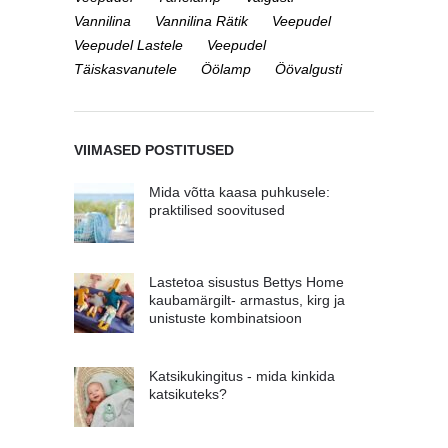
Vannilina
Vannilina Rätik
Veepudel
Veepudel Lastele
Veepudel
Täiskasvanutele
Öölamp
Öövalgusti
VIIMASED POSTITUSED
Mida võtta kaasa puhkusele:
praktilised soovitused
Lastetoa sisustus Bettys Home
kaubamärgilt- armastus, kirg ja
unistuste kombinatsioon
Katsikukingitus - mida kinkida
katsikuteks?