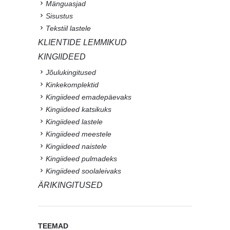
Mänguasjad
Sisustus
Tekstiil lastele
KLIENTIDE LEMMIKUD
KINGIIDEED
Jõulukingitused
Kinkekomplektid
Kingiideed emadepäevaks
Kingiideed katsikuks
Kingiideed lastele
Kingiideed meestele
Kingiideed naistele
Kingiideed pulmadeks
Kingiideed soolaleivaks
ÄRIKINGITUSED
TEEMAD