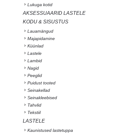
Lukuga kotid
AKSESSUAARID LASTELE
KODU & SISUSTUS
Lauamängud
Majapidamine
Küünlad
Lastele
Lambid
Nagid
Peeglid
Puidust tooted
Seinakellad
Seinakleebised
Tahvlid
Tekstiil
LASTELE
Kaunistused lastetuppa